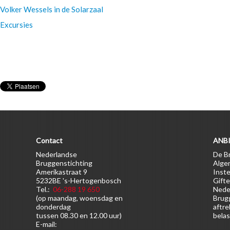
Volker Wessels in de Solarzaal
Excursies
Contact
ANBI
Nederlandse
De Br
Bruggenstichting
Alge
Amerikastraat 9
Inste
5232BE 's-Hertogenbosch
Gifte
Tel.:
06-288 19 650
Nede
(op maandag, woensdag en
Brugg
donderdag
aftre
tussen 08.30 en 12.00 uur)
belas
E-mail: