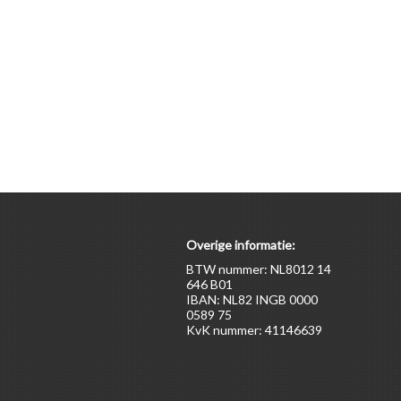
Overige informatie:
BTW nummer: NL8012 14
646 B01
IBAN: NL82 INGB 0000
0589 75
KvK nummer: 41146639
ten