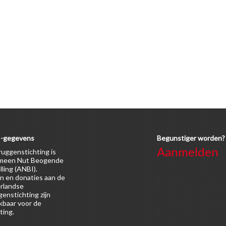
-gegevens
Begunstiger worden?
Aanmelden
uggenstichting is
meen Nut Beogende
Voor alle soorten
lling (ANBI).
n en donaties aan de
begunstigers gelden
rlandse
kortingen op activitei
enstichting zijn
en publicaties van de
kbaar voor de
Bruggenstichting.
ting.