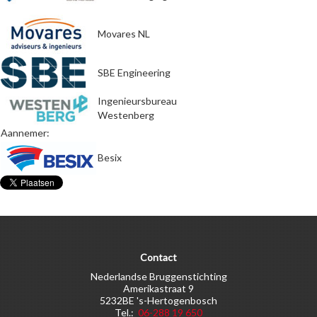
Movares NL
SBE Engineering
Ingenieursbureau
Westenberg
Aannemer:
Besix
Contact
Nederlandse Bruggenstichting
Amerikastraat 9
5232BE 's-Hertogenbosch
Tel.:
06-288 19 650