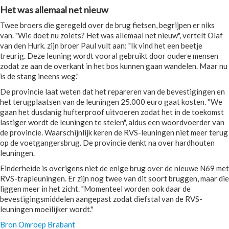
Het was allemaal net nieuw
Twee broers die geregeld over de brug fietsen, begrijpen er niks
van. "Wie doet nu zoiets? Het was allemaal net nieuw", vertelt Olaf
van den Hurk. zijn broer Paul vult aan: "Ik vind het een beetje
treurig. Deze leuning wordt vooral gebruikt door oudere mensen
zodat ze aan de overkant in het bos kunnen gaan wandelen. Maar nu
is de stang ineens weg."
De provincie laat weten dat het repareren van de bevestigingen en
het terugplaatsen van de leuningen 25.000 euro gaat kosten. ''We
gaan het dusdanig hufterproof uitvoeren zodat het in de toekomst
lastiger wordt de leuningen te stelen", aldus een woordvoerder van
de provincie. Waarschijnlijk keren de RVS-leuningen niet meer terug
op de voetgangersbrug. De provincie denkt na over hardhouten
leuningen.
Einderheide is overigens niet de enige brug over de nieuwe N69 met
RVS-trapleuningen. Er zijn nog twee van dit soort bruggen, maar die
liggen meer in het zicht. "Momenteel worden ook daar de
bevestigingsmiddelen aangepast zodat diefstal van de RVS-
leuningen moeilijker wordt."
Bron Omroep Brabant