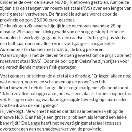
Einderheide over de nieuwe N69 bij Riethoven gestolen. Aan beide
zijden zijn de stangen van roestvast staal (RVS) over een lengte van
dertig meter verdwenen. De financiële schade wordt door de
provincie op zo'n 25.000 euro geschat.
De leuningen zijn waarschijnlijk in de nacht van maandag 28 op
dinsdag 29 maart met flink geweld van de brug gesloopt. Hoe de
vandalen te werk zijn gegaan, is een raadsel. De brug is pas sinds
een half jaar open en alleen voor voetgangers toegankelijk.
Automobilisten kunnen niet dicht bij de brug parkeren.
Waarschijnlijk is het de dieven te doen geweest om de prijs voor het
roestvast staal (RVS). Door de oorlog in Oekraïne zijn prijzen voor
de verschillende metalen flink gestegen.
Voetgangers ontdekten de diefstal op dinsdag. "Er lagen alleen nog
wat moeren, bouten en schroeven op de grond", vertelt
buurtbewoner Loek de Lange die er regelmatig met zijn hond loopt.
"Ik heb ze allemaal opgeraapt, het was een plastic boodschappentas
vol. Er lagen ook nog wat kapotgezaagde bevestigingsmaterialen.
Die heb ik aan de kant gelegd."
Hij vervolgt: "Je wil niet hebben dat dat naar beneden valt op de
nieuwe N69. Dan heb je een groter probleem als iemand een lekke
band rijdt." De Lange heeft het bevestigingsmateriaal intussen
overgedragen aan een medewerker van de provincie.