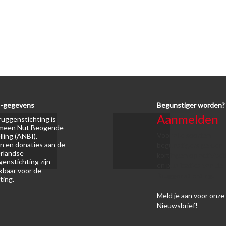
-gegevens
Begunstiger worden?
Aanmelden
uggenstichting is
meen Nut Beogende
Voor alle soorten
lling (ANBI).
n en donaties aan de
begunstigers gelden
rlandse
kortingen op activitei
enstichting zijn
en publicaties van de
kbaar voor de
Bruggenstichting.
ting.
Meld
je aan
voor onze
Nieuwsbrief!