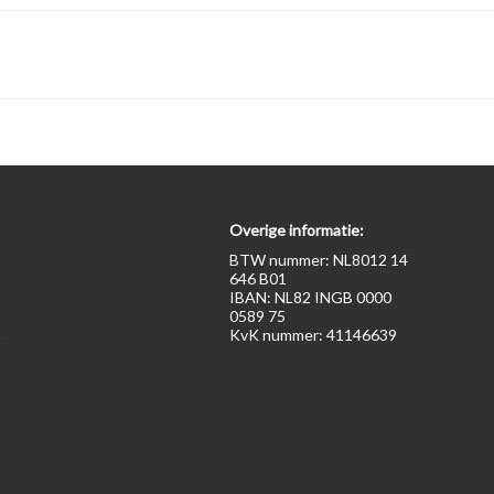
Overige informatie:
BTW nummer: NL8012 14
646 B01
IBAN: NL82 INGB 0000
0589 75
KvK nummer: 41146639
ten