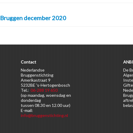
Bruggen december 2020
Contact
ANBI
Nederlandse
De Br
Bruggenstichting
Alge
Amerikastraat 9
Inste
5232BE 's-Hertogenbosch
Gifte
Tel.:
06-288 19 650
Nede
(op maandag, woensdag en
Brugg
donderdag
aftre
tussen 08.30 en 12.00 uur)
belas
E-mail:
info@bruggenstichting.nl