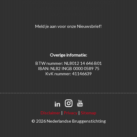
Voor alle soorten begunstigers gelden kortingen
op activiteiten en publicaties van de
Bruggenstichting.
Meld
je aan
voor onze Nieuwsbrief!
Overige informatie:
BTW nummer: NL8012 14 646 B01
IBAN: NL82 INGB 0000 0589 75
KvK nummer: 41146639
Disclaimer
|
Privacy
|
Sitemap
© 2026 Nederlandse Bruggenstichting