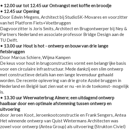
• 12.00 uur tot 12.45 uur Ontvangst met koffie en broodje
• 12.45 uur Opening
Door Edwin Megens, Architect bij StudioSK-Movares en voorzitter
van het Platform Fiets+Voetbruggen
Dagvoorzitter is Joris Smits, Architect en Brugontwerper bij Ney &
Partners Nederland en associate professor Bridge Design aan de
TU Delft.
• 13.00 uur Hout is hot - ontwerp en bouw van drie lange
fietsbruggen
Door Marcus Schiere, Wijma Kampen
De keus voor hout in brugconstructies vormt een belangrijke basis
voor een circulaire infrastructuur. Mede dankzij een slim ontwerp
met constructieve details kan een lange levensduur gehaald
worden. De recente oplevering van drie grote Azobé bruggen in
Nederland en België laat zien wat er nu -en in de toekomst- mogelijk
is.
• 13.30 uur Weerwaterbrug Almere; een uitdagend ontwerp
haalbaar door een optimale afstemming tussen ontwerp en
uitvoering
door Jeroen Koot, Jeroenkootconstructie en Frank Sengers, Antea
Het winnende ontwerp van Quist Wintermans Architecten was
zowel voor ontwerp (Antea Group) als uitvoering (Strukton Civiel)