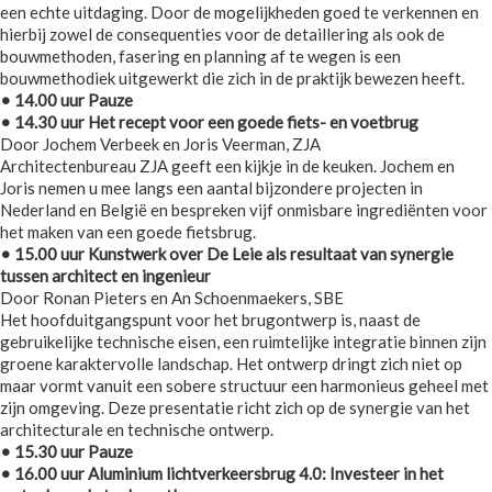
een echte uitdaging. Door de mogelijkheden goed te verkennen en
hierbij zowel de consequenties voor de detaillering als ook de
bouwmethoden, fasering en planning af te wegen is een
bouwmethodiek uitgewerkt die zich in de praktijk bewezen heeft.
• 14.00 uur Pauze
• 14.30 uur Het recept voor een goede fiets- en voetbrug
Door Jochem Verbeek en Joris Veerman, ZJA
Architectenbureau ZJA geeft een kijkje in de keuken. Jochem en
Joris nemen u mee langs een aantal bijzondere projecten in
Nederland en België en bespreken vijf onmisbare ingrediënten voor
het maken van een goede fietsbrug.
• 15.00 uur Kunstwerk over De Leie als resultaat van synergie
tussen architect en ingenieur
Door Ronan Pieters en An Schoenmaekers, SBE
Het hoofduitgangspunt voor het brugontwerp is, naast de
gebruikelijke technische eisen, een ruimtelijke integratie binnen zijn
groene karaktervolle landschap. Het ontwerp dringt zich niet op
maar vormt vanuit een sobere structuur een harmonieus geheel met
zijn omgeving. Deze presentatie richt zich op de synergie van het
architecturale en technische ontwerp.
• 15.30 uur Pauze
• 16.00 uur Aluminium lichtverkeersbrug 4.0: Investeer in het