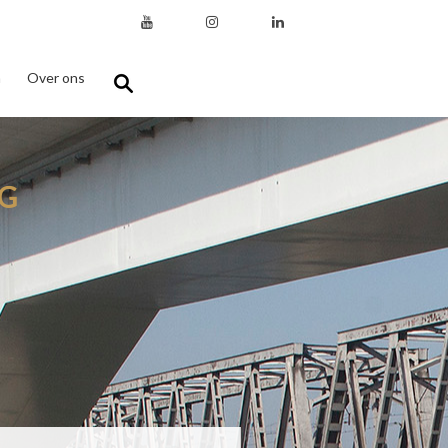
n
Over ons
G