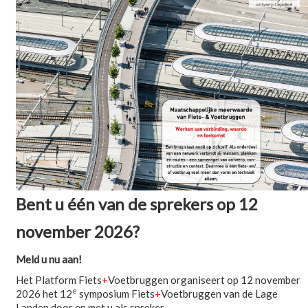
Bent u één van de sprekers op 12
november 2026?
Meld u nu aan!
Het Platform Fiets
+
Voetbruggen organiseert op 12 november
e
2026 het 12
symposium Fiets
+
Voetbruggen van de Lage
Landen door en met u als spreker.