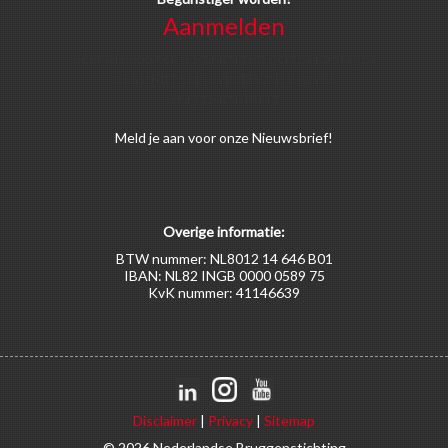
Aanmelden
Voor alle soorten begunstigers gelden kortingen
op activiteiten en publicaties van de
Bruggenstichting.
Meld
je aan
voor onze Nieuwsbrief!
Overige informatie:
BTW nummer: NL8012 14 646 B01
IBAN: NL82 INGB 0000 0589 75
KvK nummer: 41146639
Disclaimer
|
Privacy
|
Sitemap
© 2026 Nederlandse Bruggenstichting