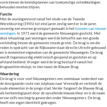
vorm binnen de beleidsplannen van toekomstige ontwikkelingen
behouden moeten blijven.
Functie
Met de woningennood vanaf het einde van de Tweede
Wereldoorlog (1945) tot eind jaren zestig werd er in de jaren
zeventig een enorme groeispurt gemaakt in het
bouwen van nieuwe
woningen
. In 1971 werd de gemeente Nieuwegein gesticht. Met
deze inhaalslag aan woningen werd de behoefte aan een goede
verbinding binnen de gemeente steeds groter. De brug is om die
reden in opdracht van de Rijkswaterstaat directie Utrecht gebouwd
en is momenteel eigendom van de gemeente Nieuwegein. De brug
wordt tegenwoordig elektronisch geopend en gesloten en op
afstand bediend. Vroeger werd de brug bestuurd vanuit het
brugwachtershuisje, te zien naast de Blauwe Brug.
Waardering
De brug is voor veel Nieuwegeiners een onmisbaar onderdeel van
de doorgaande route van Jutphaas naar Vreeswijk en verbindt de
oude elementen in de jonge stad. Verder fungeert de Blauwe Brug
als herkenningspunt door de opvallende blauwe kleur en is de naam
ervan zelfs een begrip geworden onder Nieuwegeiners. De brug
heeft een eigen identiteit gekregen.