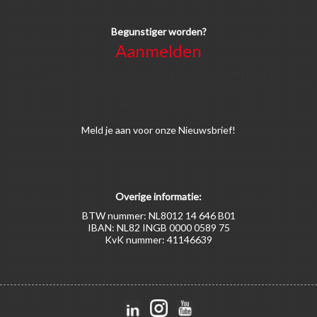
Begunstiger worden?
Aanmelden
Voor alle soorten begunstigers gelden kortingen
op activiteiten en publicaties van de
Bruggenstichting.
Meld
je aan
voor onze Nieuwsbrief!
Overige informatie:
BTW nummer: NL8012 14 646 B01
IBAN: NL82 INGB 0000 0589 75
KvK nummer: 41146639