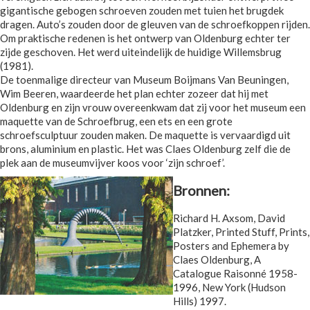
gigantische gebogen schroeven zouden met tuien het brugdek
dragen. Auto’s zouden door de gleuven van de schroefkoppen rijden.
Om praktische redenen is het ontwerp van Oldenburg echter ter
zijde geschoven. Het werd uiteindelijk de huidige Willemsbrug
(1981).
De toenmalige directeur van Museum Boijmans Van Beuningen,
Wim Beeren, waardeerde het plan echter zozeer dat hij met
Oldenburg en zijn vrouw overeenkwam dat zij voor het museum een
maquette van de Schroefbrug, een ets en een grote
schroefsculptuur zouden maken. De maquette is vervaardigd uit
brons, aluminium en plastic. Het was Claes Oldenburg zelf die de
plek aan de museumvijver koos voor ‘zijn schroef’.
Bronnen:
Richard H. Axsom, David
Platzker, Printed Stuff, Prints,
Posters and Ephemera by
Claes Oldenburg, A
Catalogue Raisonné 1958-
1996, New York (Hudson
Hills) 1997.