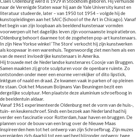
Claes Oldenburg werd is 1929 in Stockholm geboren. Hij verhuisde
naar de Verenigde Staten waar hij aan de Yale University kunst en
literatuur studeerde, later – van 1950 tot 1954 – volgde hij de
kunstopleidingen aan het SAIC (School of the Art in Chicago). Vanaf
het begin van zijn loopbaan als beeldend kunstenaar vormden
voorwerpen uit het dagelijks leven zijn voornaamste inspiratiebron.
Oldenburg behoort daarmee tot de zogeheten pop-art kunstenaars.
In zijn New Yorkse winkel ‘The Store’ verkocht hij zijn kunstwerken
als koopwaar in een warenhuis. Tegenwoordig ziet men hem als een
van de meest invloedrijke kunstenaars in Amerika.
Hij trouwde met de Nederlandse kunstenares Coosje van Bruggen.
Samen maakten zij grote sculpturen voor de openbare ruimte. Zo
ontstonden onder meer een enorme verrekijker of dito lipstick,
inktgum of naald en draad. Ze kwamen vaak in parken of op pleinen
te staan. Ook het Museum Boijmans Van Beuningen bezit een
dergelijke sculptuur. Men plaatste deze aluminium schroefboog in
de beeldentuin aldaar.
Vanaf 1961 experimenteerde Oldenburg met de vorm van de huis-,
tuin- en keukenschroef. Sinds een bezoek aan Nederland had hij
verder een fascinatie voor Rotterdam, haar haven en bruggen. De
plannen voor de bouw van een brug over de Nieuwe Maas
inspireerden hem tot het ontwerp van zijn Schroefbrug. Zijn muzes
verenigden zich daarbij tot een wel heel bijzonder ontwerp: twee