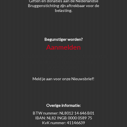
Giften en donaties aan de Nederlandse
Bruggenstichting zijn aftrekbaar voor de
belasting.
Begunstiger worden?
Aanmelden
Voor alle soorten begunstigers gelden kortingen
op activiteiten en publicaties van de
Bruggenstichting.
Meld
je aan
voor onze Nieuwsbrief!
Overige informatie:
BTW nummer: NL8012 14 646 B01
IBAN: NL82 INGB 0000 0589 75
KvK nummer: 41146639