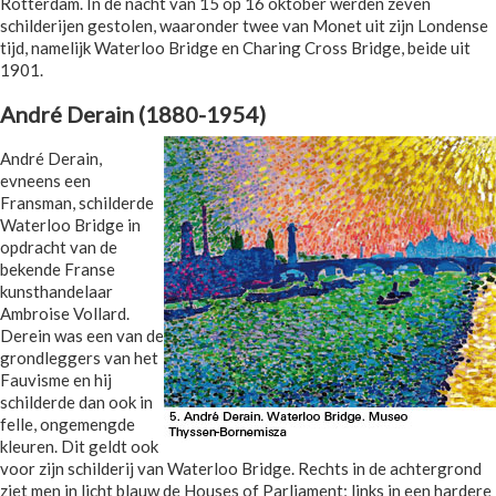
Rotterdam. In de nacht van 15 op 16 oktober werden zeven
schilderijen gestolen, waaronder twee van Monet uit zijn Londense
tijd, namelijk Waterloo Bridge en Charing Cross Bridge, beide uit
1901.
André Derain (1880-1954)
André Derain,
evneens een
Fransman, schilderde
Waterloo Bridge in
opdracht van de
bekende Franse
kunsthandelaar
Ambroise Vollard.
Derein was een van de
grondleggers van het
Fauvisme en hij
schilderde dan ook in
felle, ongemengde
kleuren. Dit geldt ook
voor zijn schilderij van Waterloo Bridge. Rechts in de achtergrond
ziet men in licht blauw de Houses of Parliament; links in een hardere