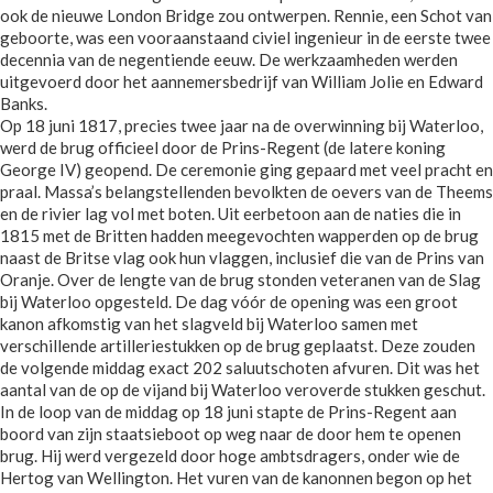
ook de nieuwe London Bridge zou ontwerpen. Rennie, een Schot van
geboorte, was een vooraanstaand civiel ingenieur in de eerste twee
decennia van de negentiende eeuw. De werkzaamheden werden
uitgevoerd door het aannemersbedrijf van William Jolie en Edward
Banks.
Op 18 juni 1817, precies twee jaar na de overwinning bij Waterloo,
werd de brug officieel door de Prins-Regent (de latere koning
George IV) geopend. De ceremonie ging gepaard met veel pracht en
praal. Massa’s belangstellenden bevolkten de oevers van de Theems
en de rivier lag vol met boten. Uit eerbetoon aan de naties die in
1815 met de Britten hadden meegevochten wapperden op de brug
naast de Britse vlag ook hun vlaggen, inclusief die van de Prins van
Oranje. Over de lengte van de brug stonden veteranen van de Slag
bij Waterloo opgesteld. De dag vóór de opening was een groot
kanon afkomstig van het slagveld bij Waterloo samen met
verschillende artilleriestukken op de brug geplaatst. Deze zouden
de volgende middag exact 202 saluutschoten afvuren. Dit was het
aantal van de op de vijand bij Waterloo veroverde stukken geschut.
In de loop van de middag op 18 juni stapte de Prins-Regent aan
boord van zijn staatsieboot op weg naar de door hem te openen
brug. Hij werd vergezeld door hoge ambtsdragers, onder wie de
Hertog van Wellington. Het vuren van de kanonnen begon op het