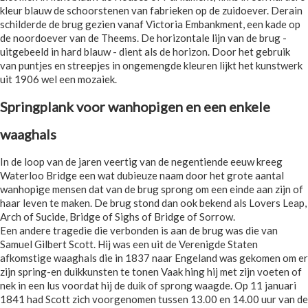
kleur blauw de schoorstenen van fabrieken op de zuidoever. Derain
schilderde de brug gezien vanaf Victoria Embankment, een kade op
de noordoever van de Theems. De horizontale lijn van de brug -
uitgebeeld in hard blauw - dient als de horizon. Door het gebruik
van puntjes en streepjes in ongemengde kleuren lijkt het kunstwerk
uit 1906 wel een mozaiek.
Springplank voor wanhopigen en een enkele
waaghals
In de loop van de jaren veertig van de negentiende eeuw kreeg
Waterloo Bridge een wat dubieuze naam door het grote aantal
wanhopige mensen dat van de brug sprong om een einde aan zijn of
haar leven te maken. De brug stond dan ook bekend als Lovers Leap,
Arch of Sucide, Bridge of Sighs of Bridge of Sorrow.
Een andere tragedie die verbonden is aan de brug was die van
Samuel Gilbert Scott. Hij was een uit de Verenigde Staten
afkomstige waaghals die in 1837 naar Engeland was gekomen om er
zijn spring-en duikkunsten te tonen Vaak hing hij met zijn voeten of
nek in een lus voordat hij de duik of sprong waagde. Op 11 januari
1841 had Scott zich voorgenomen tussen 13.00 en 14.00 uur van de