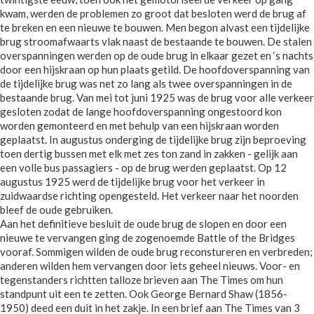
kwam, werden de problemen zo groot dat besloten werd de brug af
te breken en een nieuwe te bouwen. Men begon alvast een tijdelijke
brug stroomafwaarts vlak naast de bestaande te bouwen. De stalen
overspanningen werden op de oude brug in elkaar gezet en ‘s nachts
door een hijskraan op hun plaats getild. De hoofdoverspanning van
de tijdelijke brug was net zo lang als twee overspanningen in de
bestaande brug. Van mei tot juni 1925 was de brug voor alle verkeer
gesloten zodat de lange hoofdoverspanning ongestoord kon
worden gemonteerd en met behulp van een hijskraan worden
geplaatst. In augustus onderging de tijdelijke brug zijn beproeving
toen dertig bussen met elk met zes ton zand in zakken - gelijk aan
een volle bus passagiers - op de brug werden geplaatst. Op 12
augustus 1925 werd de tijdelijke brug voor het verkeer in
zuidwaardse richting opengesteld. Het verkeer naar het noorden
bleef de oude gebruiken.
Aan het definitieve besluit de oude brug de slopen en door een
nieuwe te vervangen ging de zogenoemde Battle of the Bridges
vooraf. Sommigen wilden de oude brug reconstureren en verbreden;
anderen wilden hem vervangen door iets geheel nieuws. Voor- en
tegenstanders richtten talloze brieven aan The Times om hun
standpunt uit een te zetten. Ook George Bernard Shaw (1856-
1950) deed een duit in het zakje. In een brief aan The Times van 3