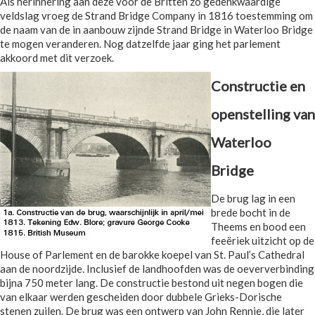
Als herinnering aan deze voor de Britten zo gedenkwaardige
veldslag vroeg de Strand Bridge Company in 1816 toestemming om
de naam van de in aanbouw zijnde Strand Bridge in Waterloo Bridge
te mogen veranderen. Nog datzelfde jaar ging het parlement
akkoord met dit verzoek.
Constructie en
openstelling van
Waterloo
Bridge
De brug lag in een
brede bocht in de
Theems en bood een
feeëriek uitzicht op de
House of Parlement en de barokke koepel van St. Paul’s Cathedral
aan de noordzijde. Inclusief de landhoofden was de oeververbinding
bijna 750 meter lang. De constructie bestond uit negen bogen die
van elkaar werden gescheiden door dubbele Grieks-Dorische
stenen zuilen. De brug was een ontwerp van John Rennie, die later