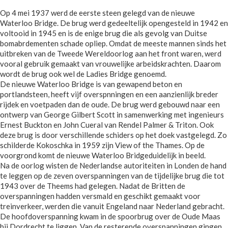
Op 4 mei 1937 werd de eerste steen gelegd van de nieuwe
Waterloo Bridge. De brug werd gedeeltelijk opengesteld in 1942 en
voltooid in 1945 en is de enige brug die als gevolg van Duitse
bomabrdementen schade opliep. Omdat de meeste mannen sinds het
uitbreken van de Tweede Wereldoorlog aan het front waren, werd
vooral gebruik gemaakt van vrouwelijke arbeidskrachten. Daarom
wordt de brug ook wel de Ladies Bridge genoemd.
De nieuwe Waterloo Bridge is van gewapend beton en
portlandsteen, heeft vijf overspnningen en een aanzienlijk breder
rijdek en voetpaden dan de oude. De brug werd gebouwd naar een
ontwerp van George Gilbert Scott in samenwerking met ingenieurs
Ernest Buckton en John Cueral van Rendel Palmer & Triton. Ook
deze brug is door verschillende schiders op het doek vastgelegd. Zo
schilderde Kokoschka in 1959 zijn View of the Thames. Op de
voorgrond komt de nieuwe Waterloo Bridgeduidelijk in beeld.
Na de oorlog wisten de Nederlandse autoriteiten in Londen de hand
te leggen op de zeven overspanningen van de tijdelijke brug die tot
1943 over de Theems had gelegen. Nadat de Britten de
overspanningen hadden versmald en geschikt gemaakt voor
treinverkeer, werden die vanuit Engeland naar Nederland gebracht.
De hoofdoverspanning kwam in de spoorbrug over de Oude Maas
bij Dordrecht te liggen. Van de resterende overspanningen gingen