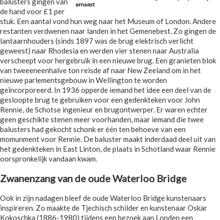
balusters gingen van
de hand voor £1 per
stuk. Een aantal vond hun weg naar het Museum of London. Andere
restanten verdwenen naar landen in het Gemenebest. Zo gingen de
lantaarnhouders (sinds 1897 was de brug elektrisch verlicht
geweest) naar Rhodesia en werden vier stenen naar Australia
verscheept voor hergebruik in een nieuwe brug. Een granieten blok
van tweeeneenhalve ton reisde af naar New Zeeland om in het
nieuwe parlementsgebouw in Wellington te worden
geïncorporeerd. In 1936 opperde iemand het idee een deel van de
gesloopte brug te gebruiken voor een gedenkteken voor John
Rennie, de Schotse ingenieur en brugontwerper. Er waren echter
geen geschikte stenen meer voorhanden, maar iemand die twee
balusters had gekocht schonk er één ten behoeve van een
momunment voor Rennie. De baluster maakt inderdaad deel uit van
het gedenkteken in East Linton, de plaats in Schotland waar Rennie
oorspronkelijk vandaan kwam.
Zwanenzang van de oude Waterloo Bridge
Ook in zijn nadagen bleef de oude Waterloo Bridge kunstenaars
inspireren. Zo maakte de Tjechisch schilder en kunstenaar Oskar
Kokoschka (1886-1980) tijdens een bezoek aan Londen een