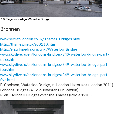
Bronnen
www.secret-london.co.uk/Thames_Bridges.html
http://thames.me.uk/s00110.htm
http://en.wikipedia.org/wiki/Waterloo_Bridge
www.skydive.ru/en/londons-bridges/349-waterloo-bridge-part-
three.html
www.skydive.ru/en/londons-bridges/349-waterloo-bridge-part-
four.html
www.skydive.ru/en/londons-bridges/349-waterloo-bridge-part-
five.html
B. Cookson, ‘Waterloo Bridge’, in: London Historians (London 2011)
Londons Bridges (A Colourmaster Publication)
R. en J. Mindell, Bridges over the Thames (Poole 1985)