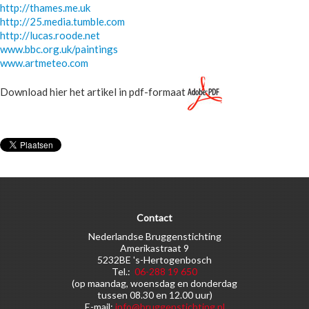
http://thames.me.uk
http://25.media.tumble.com
http://lucas.roode.net
www.bbc.org.uk/paintings
www.artmeteo.com
Download hier het artikel in pdf-formaat
Contact
Nederlandse Bruggenstichting
Amerikastraat 9
5232BE 's-Hertogenbosch
Tel.:
06-288 19 650
(op maandag, woensdag en donderdag
tussen 08.30 en 12.00 uur)
E-mail:
info@bruggenstichting.nl