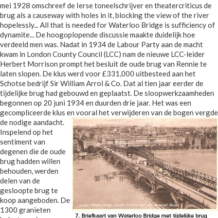
mei 1928 omschreef de Ierse toneelschrijver en theatercriticus de
brug als a causeway with holes in it, blocking the view of the river
hopelessly... All that is needed for Waterloo Bridge is sufficiency of
dynamite... De hoogoplopende discussie maakte duidelijk hoe
verdeeld men was. Nadat in 1934 de Labour Party aan de macht
kwam in London County Council (LCC) nam de nieuwe LCC-leider
Herbert Morrison prompt het besluit de oude brug van Rennie te
laten slopen. De klus werd voor £331,000 uitbesteed aan het
Schotse bedrijf Sir William Arrol & Co. Dat al tien jaar eerder de
tijdelijke brug had gebouwd en geplaatst. De sloopwerkzaamheden
begonnen op 20 juni 1934 en duurden drie jaar. Het was een
gecompliceerde klus en vooral het verwijderen van de bogen vergde
de nodige aandacht.
Inspelend op het
sentiment van
degenen die de oude
brug hadden willen
behouden, werden
delen van de
gesloopte brug te
koop aangeboden. De
1300 granieten