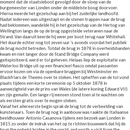
moment dat de staatsieboot gevolgd door de sloep van de
burgemeester van Londen onder de middelste boog doorvoer.
Hierna meerde het gezelschap aan bij het zuidelijke landhoofd.
Nadat iedereen was uitgestapt en de stenen trappen naar de brug
had beklommen, wandelde hij in het gezelschap van de Hertog van
Wellington langs de op de brug opgestelde veteranen naar de
Strand. Van daaruit keerde hij weer per boot terug naar Whitehall.
Het duurde echter nog tot zeven uur ’s avonds voordat het publiek
de brug mocht betreden. Totdat de brug in 1878 in overheidshanden
kwam en niet langer door de Stand Bridge Company werd
geëxploiteerd, werd er tol geheven. Helaas liep de exploitatie van
Waterloo Bridge uit op een financieel fiasco omdat passanten
ervoor kozen om via de openbare bruggen bij Westminster en
Blackfriars de Theems over te steken. Het opheffen van de tol vond
plaats tijdens een korte ceremonie op 5 oktober 1878 in
aanwezigheid van de prins van Wales (de latere koning Edward VII)
en zijn gemalin. Een lange rij mensen stond toen al te wachten om
als eersten gratis over te mogen steken.
Vanaf het allereerste begin sprak de brug tot de verbeelding van
kunstenaars. Toen de brug nog in aanbouw was raakte de Italiaanse
beeldhouwer Antonio Casanova tijdens een bezoek aan Londen in
1815 zo onder de indruk van het op te richten bouwwerk dat hij de
brug the nobelst bridge in the world, and worth a visit from the