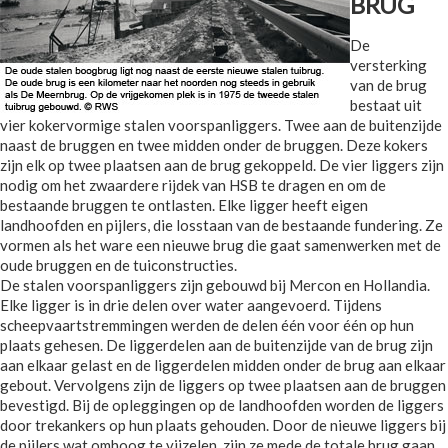
BRUG
De
versterking
van de brug
bestaat uit
vier kokervormige stalen voorspanliggers. Twee aan de buitenzijde
naast de bruggen en twee midden onder de bruggen. Deze kokers
zijn elk op twee plaatsen aan de brug gekoppeld. De vier liggers zijn
nodig om het zwaardere rijdek van HSB te dragen en om de
bestaande bruggen te ontlasten. Elke ligger heeft eigen
landhoofden en pijlers, die losstaan van de bestaande fundering. Ze
vormen als het ware een nieuwe brug die gaat samenwerken met de
oude bruggen en de tuiconstructies.
De stalen voorspanliggers zijn gebouwd bij Mercon en Hollandia.
Elke ligger is in drie delen over water aangevoerd. Tijdens
scheepvaartstremmingen werden de delen één voor één op hun
plaats gehesen. De liggerdelen aan de buitenzijde van de brug zijn
aan elkaar gelast en de liggerdelen midden onder de brug aan elkaar
gebout. Vervolgens zijn de liggers op twee plaatsen aan de bruggen
bevestigd. Bij de opleggingen op de landhoofden worden de liggers
door trekankers op hun plaats gehouden. Door de nieuwe liggers bij
de pijlers wat omhoog te vijzelen, zijn ze mede de totale brug gaan