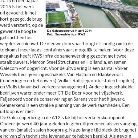
2013 en het najaar
2015 is het werk
uitgevoerd. In het
kort gezegd, de brug
werd versterkt, op de
gewenste hoogte
gebracht en het
wegdek vernieuwd. De nieuwe doorvaarthoogte is nodig om in de
toekomst meerlaags-containervaart mogelijk te maken. Voor deze
megaklus heeft KWS Infra de samenwerking gezocht met twee
staalbouwers, Mercon Steel Structures en Hollandia, en samen
Galecom vof opgericht. Voor de uitvoering is een aantal Volker
Wessels bedrijven ingeschakeld: Van Hattum en Blankevoort
(funderingen en betonwerk), Volker Rail (reparatie stalen brugdek)
en Vialis (dynamisch verkeersmanagement). Andere ingeschakelde
bedrijven waren onder meer CT De Boer voor het vijzelwerk,
Feijenoord voor de conservering en Sarens voor het hijswerk.
Kenmerkend is een strakke planning van de werkzaamheden. Een
uitloop is er niet!
De Galecopperbrug in de A12, vlak bij het verkeersknooppunt
Oudenrijn, werd 40 jaar geleden in gebruik genomen als vervanging
van een (smalle) stalen boogbrug. Na zo lange tijd bleek de brug het
eind van zijn technische levensduur te hebben bereikt. Als gevolg