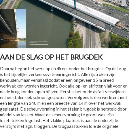
AAN DE SLAG OP HET BRUGDEK
Daarna begon het werk op en direct onder het brugdek. Op de brug
is het tijdelijke verkeerssysteem ingericht. Alle rijstroken zijn
behouden, maar versmald zodat er een ongeveer 15 m breed
werkvak kon worden ingericht. Ook alle op- en afritten vlak voor en
na de brug konden open blijven. Eerst is het oude asfalt verwijderd
en het stalen dek schoon gespoten. Vervolgens is een werktent met
een lengte van 340 m en een breedte van 14 m over het werkvak
geplaatst. De scheurvorming in het stalen brugdek is hersteld door
middel van lassen. Waar de scheurvorming te groot was, zijn
inzetstukken ingelast. Het vlakke plaatdek is aan de onderzijde
verstijfd met zgn. troggen. De trogpasstukken (die de orginele