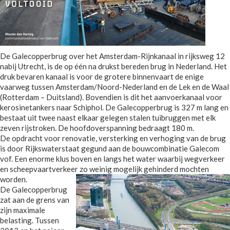
De Galecopperbrug over het Amsterdam-Rijnkanaal in rijksweg 12
nabij Utrecht, is de op één na drukst bereden brug in Nederland. Het
druk bevaren kanaal is voor de grotere binnenvaart de enige
vaarweg tussen Amsterdam/Noord-Nederland en de Lek en de Waal
(Rotterdam – Duitsland). Bovendien is dit het aanvoerkanaal voor
kerosinetankers naar Schiphol. De Galecopperbrug is 327 m lang en
bestaat uit twee naast elkaar gelegen stalen tuibruggen met elk
zeven rijstroken. De hoofdoverspanning bedraagt 180 m.
De opdracht voor renovatie, versterking en verhoging van de brug
is door Rijkswaterstaat gegund aan de bouwcombinatie Galecom
vof. Een enorme klus boven en langs het water waarbij wegverkeer
en scheepvaartverkeer zo weinig mogelijk gehinderd mochten
worden.
De Galecopperbrug
zat aan de grens van
zijn maximale
belasting. Tussen