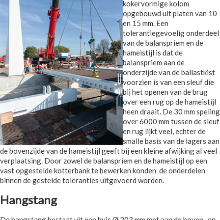
kokervormige kolom
opgebouwd uit platen van 10
en 15 mm. Een
tolerantiegevoelig onderdeel
van de balanspriem en de
hameistijl is dat de
balanspriem aan de
onderzijde van de ballastkist
voorzien is van een sleuf die
bij het openen van de brug
over een rug op de hameistijl
heen draait. De 30 mm speling
over 6000 mm tussen de sleuf
en rug lijkt veel, echter de
smalle basis van de lagers aan
de bovenzijde van de hameistijl geeft bij een kleine afwijking al veel
verplaatsing. Door zowel de balanspriem en de hameistijl op een
vast opgestelde kotterbank te bewerken konden de onderdelen
binnen de gestelde toleranties uitgevoerd worden.
Hangstang
De hangstang bestaat uit een buis Ø 203 mm met aan de boven- en