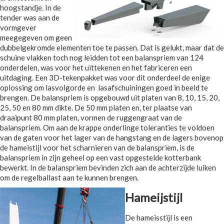
hoogstandje. In de
tender was aan de
vormgever
meegegeven om geen
dubbelgekromde elementen toe te passen. Dat is gelukt, maar dat de
schuine vlakken toch nog leidden tot een balanspriem van 124
onderdelen, was voor het uittekenen en het fabriceren een
uitdaging. Een 3D-tekenpakket was voor dit onderdeel de enige
oplossing om lasvolgorde en lasafschuiningen goed in beeld te
brengen. De balanspriem is opgebouwd uit platen van 8, 10, 15, 20,
25, 50 en 80 mm dikte. De 50 mm platen en, ter plaatse van
draaipunt 80 mm platen, vormen de ruggengraat van de
balanspriem. Om aan de krappe onderlinge toleranties te voldoen
van de gaten voor het lager van de hangstang en de lagers bovenop
de hameistijl voor het scharnieren van de balanspriem, is de
balanspriem in zijn geheel op een vast opgestelde kotterbank
bewerkt. In de balanspriem bevinden zich aan de achterzijde luiken
om de regelballast aan te kunnen brengen.
Hameijstijl
De hameisstijl is een