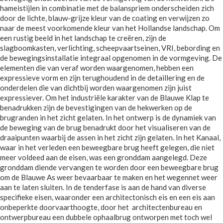
hameistijlen in combinatie met de balanspriem onderscheiden zich
door de lichte, blauw-grijze kleur van de coating en verwijzen zo
naar de meest voorkomende kleur van het Hollandse landschap. Om
een rustig beeld in het landschap te creëren, zijn de
slagboomkasten, verlichting, scheepvaartseinen, VRI, bebording en
de bewegingsinstallatie integraal opgenomen in de vormgeving. De
elementen die van veraf worden waargenomen, hebben een
expressieve vorm en zijn terughoudend in de detaillering en de
onderdelen die van dichtbij worden waargenomen zijn juist
expressiever. Om het industriële karakter van de Blauwe Klap te
benadrukken zijn de bevestigingen van de hekwerken op de
brugranden in het zicht gelaten. In het ontwerp is de dynamiek van
de beweging van de brug benadrukt door het visualiseren van de
draaipunten waarbij de assen in het zicht zijn gelaten. In het Kanaal,
waar in het verleden een beweegbare brug heeft gelegen, die niet
meer voldeed aan de eisen, was een gronddam aangelegd. Deze
gronddam diende vervangen te worden door een beweegbare brug
om de Blauwe As weer bevaarbaar te maken en het wegennet weer
aan te laten sluiten. In de tenderfase is aan de hand van diverse
specifieke eisen, waaronder een architectonisch eis en een eis aan
onbeperkte doorvaarthoogte, door het architectenbureau en
ontwerpbureau een dubbele ophaalbrug ontworpen met toch wel