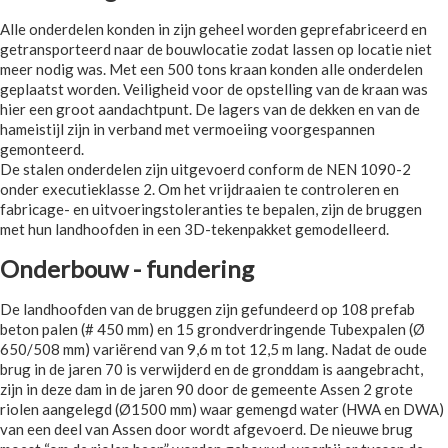
Alle onderdelen konden in zijn geheel worden geprefabriceerd en
getransporteerd naar de bouwlocatie zodat lassen op locatie niet
meer nodig was. Met een 500 tons kraan konden alle onderdelen
geplaatst worden. Veiligheid voor de opstelling van de kraan was
hier een groot aandachtpunt. De lagers van de dekken en van de
hameistijl zijn in verband met vermoeiing voorgespannen
gemonteerd.
De stalen onderdelen zijn uitgevoerd conform de NEN 1090-2
onder executieklasse 2. Om het vrijdraaien te controleren en
fabricage- en uitvoeringstoleranties te bepalen, zijn de bruggen
met hun landhoofden in een 3D-tekenpakket gemodelleerd.
Onderbouw - fundering
De landhoofden van de bruggen zijn gefundeerd op 108 prefab
beton palen (# 450 mm) en 15 grondverdringende Tubexpalen (Ø
650/508 mm) variërend van 9,6 m tot 12,5 m lang. Nadat de oude
brug in de jaren 70 is verwijderd en de gronddam is aangebracht,
zijn in deze dam in de jaren 90 door de gemeente Assen 2 grote
riolen aangelegd (Ø1500 mm) waar gemengd water (HWA en DWA)
van een deel van Assen door wordt afgevoerd. De nieuwe brug