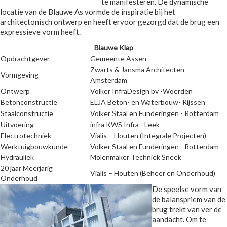
te manifesteren. De dynamische
locatie van de Blauwe As vormde de inspiratie bij het
architectonisch ontwerp en heeft ervoor gezorgd dat de brug een
expressieve vorm heeft.
Blauwe Klap​
Opdrachtgever
Gemeente Assen
Zwarts & Jansma Architecten –
Vormgeving
Amsterdam
Ontwerp
Volker InfraDesign bv -Woerden
Betonconstructie
ELJA Beton- en Waterbouw- Rijssen
Staalconstructie
Volker Staal en Funderingen - Rotterdam
Uitvoering
infra KWS Infra - Leek
Electrotechniek
Vialis – Houten (Integrale Projecten)
Werktuigbouwkunde
Volker Staal en Funderingen - Rotterdam
Hydrauliek
Molenmaker Techniek Sneek
20 jaar Meerjarig
Vialis – Houten (Beheer en Onderhoud)
Onderhoud
De speelse vorm van
de balanspriem van de
brug trekt van ver de
aandacht. Om te