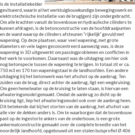
is de installatiekelder
gesitueerd, waarin al het werktuigbouwkundige bewegingswerk en
elektrotechnische installatie van de brug(gen) zijn ondergebracht.
Om alle krachten vanuit de bovenbouw en hydraulische cilinders te
kunnen afdragen, is de betonconstructie van de hoofddraaipunten
en de wand waarop de cilinders afsteunen “rijkelijk” gevuld met
wapening. Op deze plaatsen, waar veel wapening, met grote
diameters en vele lagen geconcentreerd aanwezig was, is deze
wapening in 3D uitgewerkt om passingproblemen en conflicten in
het werk te voorkomen. Daarnaast was de uitdaging om hier ook
nog betonspecie tussen de wapening te krijgen. In totaal zit er ca.
750 m3 en 170 ton wapeningstaal in de landhoofden. Een andere
uitdaging bij het betonwerk was het afschot op de aanbrug. Ten
zuiden van de brug, direct achter de aanbrug, ligt een wegkruising.
Om geen hemelwater op de kruising te laten staan, is hiervan een
afwateringsmodel gemaakt. Omdat de aanbrug zo dicht op de
kruising ligt, liep het afwateringsmodel ook over de aanbrug heen.
Dit betekende dat bij het storten van de aanbrug, het afschot van
alle vier de dekken anders is. Om te waarborgen dat de bovenbouw
past op de ingestorte ankers van de onderbouw, is een grote
ankermalconstructie gemaakt over de complete breedte van het
noordelijk landhoofd, opgebouwd uit een stalen buisprofiel Ø 406