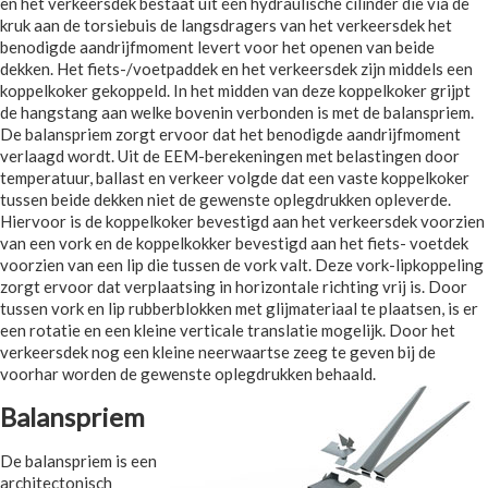
en het verkeersdek bestaat uit één hydraulische cilinder die via de
kruk aan de torsiebuis de langsdragers van het verkeersdek het
benodigde aandrijfmoment levert voor het openen van beide
dekken. Het fiets-/voetpaddek en het verkeersdek zijn middels een
koppelkoker gekoppeld. In het midden van deze koppelkoker grijpt
de hangstang aan welke bovenin verbonden is met de balanspriem.
De balanspriem zorgt ervoor dat het benodigde aandrijfmoment
verlaagd wordt. Uit de EEM-berekeningen met belastingen door
temperatuur, ballast en verkeer volgde dat een vaste koppelkoker
tussen beide dekken niet de gewenste oplegdrukken opleverde.
Hiervoor is de koppelkoker bevestigd aan het verkeersdek voorzien
van een vork en de koppelkokker bevestigd aan het fiets- voetdek
voorzien van een lip die tussen de vork valt. Deze vork-lipkoppeling
zorgt ervoor dat verplaatsing in horizontale richting vrij is. Door
tussen vork en lip rubberblokken met glijmateriaal te plaatsen, is er
een rotatie en een kleine verticale translatie mogelijk. Door het
verkeersdek nog een kleine neerwaartse zeeg te geven bij de
voorhar worden de gewenste oplegdrukken behaald.
Balanspriem
De balanspriem is een
architectonisch