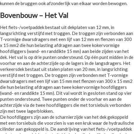
kunnen de bruggen ook afzonderlijk van elkaar worden bewogen.
Bovenbouw – Het Val
Het fiets-/voetpaddek bestaat uit dekplaten van 12 mm, in
langsrichting verstijfd met troggen. De troggen zijn verbonden aan
T-vormige dwarsdragers met een lijf van 12 mm en flenzen van 300
x 15 mm2 die hun belasting afdragen aan twee kokervormige
hoofdliggers (wand- en randdikte 15 mm) aan beide zijden van het
dek. Het val is op drie punten ondersteund. Op één punt midden in de
voorhar en aan de achterzijde op de lagers in de langsdragers. Het
verkeersdek bestaat uit stalen platen van 20 mm, in langsrichting
verstijfd met troggen. De troggen zijn verbonden met T-vormige
dwarsdragers met een lijf van 15 mm met flenzen van 300 x 15 mm2
die hun belasting afdragen aan twee kokervormige hoofdliggers
(wand- en randdikte 15 mm). Dit val wordt in gesloten stand op vier
punten ondersteund. Twee punten onder de voorhar en aan de
achterzijde via de twee hoofdliggers die met torsiebuis verbonden
zijn met twee lagerblokken.
De hoofdliggers zijn aan de scharnierzijde van het dek gekoppeld
met een torsiebuis die voorzien is van een kruk waar de hydraulische
cilinder aan gekoppeld is. De aandrijving van het fiets-/voetpaddek