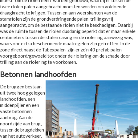
moest “om de riolen heen” worden gebouwd, waarbij er tussen de
twee riolen palen aangebracht moesten worden om voldoende
draagkracht te krijgen. Tussen en aan weerskanten van de
stamriolen zijn de grondverdringende palen, trillingsvrij
aangebracht, om de bestaande riolen niet te beschadigen. Daarbij
was de ruimte tussen de riolen dusdanig beperkt dat er maar enkele
centimeters tussen de stalen casing en de riolering aanwezig was,
waarvoor extra beschermende maatregelen zijn getroffen. In de
zone direct naast de Tubexpalen zijn er zo’n 40 prefab palen
voorgeboord/gewoeld tot onder de riolering om de schade door
trilling aan de riolering te voorkomen.
Betonnen landhoofden
De bruggen bestaan
uit twee hooggelegen
landhoofden, een
middenpijler en een
vaste betonnen
aanbrug. Aan de
noordzijde van brug,
tussen de brugdekken
van het autoverkeer,