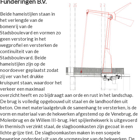
Funderingen B.V.
Beide hameistijlen staan in
het verlengde van de
bomenrij van de
Stadsboulevard en vormen zo
geen verstoring in het
wegprofiel en versterken de
continuïteit van de
Stadsboulevard. Beide
hameistijlen zijn op de
noordoever geplaatst zodat
zij ver van het drukke
kruispunt staan, waardoor het
verkeer een maximaal
overzicht heeft en zo bijdraagt aan orde en rust in het landschap.
De brug is volledig opgebouwd uit staal en de landhoofden uit
beton. Om met materiaalgebruik de samenhang te versterken, is de
vorm en materiaal van de hekwerken afgestemd op de Venebrug, de
Molenbrug en de Willem III-brug. Het spijlenhekwerk is uitgevoerd
in thermisch verzinkt staal, de slagboomkasten zijn gecoat in een
lichte grijze tint. De slagboomkasten maken in een soepele
beweging onderdeel uit van de vormgeving van de hekwerken. De