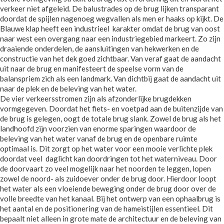
verkeer niet afgeleid. De balustrades op de brug lijken transparant
doordat de spijlen nagenoeg wegvallen als men er haaks op kijkt. De
Blauwe klap heeft een industrieel karakter omdat de brug van oost
naar west een overgang naar een industriegebied markeert. Zo zijn
draaiende onderdelen, de aansluitingen van hekwerken en de
constructie van het dek goed zichtbaar. Van veraf gaat de aandacht
uit naar de brug en manifesteert de speelse vorm van de
balanspriem zich als een landmark. Van dichtbij gaat de aandacht uit
naar de plek en de beleving van het water.
De vier verkeersstromen zijn als afzonderlijke brugdekken
vormgegeven. Doordat het fiets- en voetpad aan de buitenzijde van
de brug is gelegen, oogt de totale brug slank. Zowel de brug als het
landhoofd zijn voorzien van enorme sparingen waardoor de
beleving van het water vanaf de brug en de openbare ruimte
optimaal is. Dit zorgt op het water voor een mooie verlichte plek
doordat veel daglicht kan doordringen tot het waterniveau. Door
de doorvaart zo veel mogelijk naar het noorden te leggen, lopen
zowel de noord- als zuidoever onder de brug door. Hierdoor loopt
het water als een vloeiende beweging onder de brug door over de
volle breedte van het kanaal. Bij het ontwerp van een ophaalbrug is
het aantal en de positionering van de hameistijlen essentieel. Dit
bepaalt niet alleen in grote mate de architectuur en de beleving van