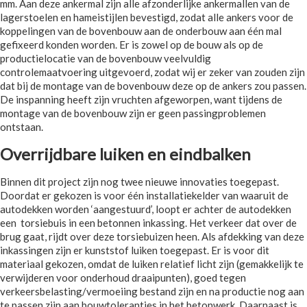
mm. Aan deze ankermal zijn alle afzonderlijke ankermallen van de
lagerstoelen en hameistijlen bevestigd, zodat alle ankers voor de
koppelingen van de bovenbouw aan de onderbouw aan één mal
gefixeerd konden worden. Er is zowel op de bouw als op de
productielocatie van de bovenbouw veelvuldig
controlemaatvoering uitgevoerd, zodat wij er zeker van zouden zijn
dat bij de montage van de bovenbouw deze op de ankers zou passen.
De inspanning heeft zijn vruchten afgeworpen, want tijdens de
montage van de bovenbouw zijn er geen passingproblemen
ontstaan.
Overrijdbare luiken en eindbalken
Binnen dit project zijn nog twee nieuwe innovaties toegepast.
Doordat er gekozen is voor één installatiekelder van waaruit de
autodekken worden ‘aangestuurd’, loopt er achter de autodekken
een torsiebuis in een betonnen inkassing. Het verkeer dat over de
brug gaat, rijdt over deze torsiebuizen heen. Als afdekking van deze
inkassingen zijn er kunststof luiken toegepast. Er is voor dit
materiaal gekozen, omdat de luiken relatief licht zijn (gemakkelijk te
verwijderen voor onderhoud draaipunten), goed tegen
verkeersbelasting/vermoeiing bestand zijn en na productie nog aan
te passen zijn aan bouwtoleranties in het betonwerk. Daarnaast is