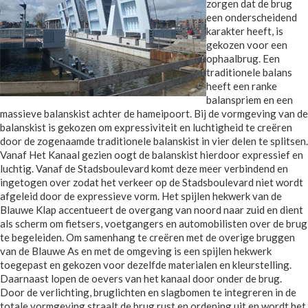
zorgen dat de brug
een onderscheidend
karakter heeft, is
gekozen voor een
ophaalbrug. Een
traditionele balans
heeft een ranke
balanspriem en een
massieve balanskist achter de hameipoort. Bij de vormgeving van de
balanskist is gekozen om expressiviteit en luchtigheid te creëren
door de zogenaamde traditionele balanskist in vier delen te splitsen.
Vanaf Het Kanaal gezien oogt de balanskist hierdoor expressief en
luchtig. Vanaf de Stadsboulevard komt deze meer verbindend en
ingetogen over zodat het verkeer op de Stadsboulevard niet wordt
afgeleid door de expressieve vorm. Het spijlen hekwerk van de
Blauwe Klap accentueert de overgang van noord naar zuid en dient
als scherm om fietsers, voetgangers en automobilisten over de brug
te begeleiden. Om samenhang te creëren met de overige bruggen
van de Blauwe As en met de omgeving is een spijlen hekwerk
toegepast en gekozen voor dezelfde materialen en kleurstelling.
Daarnaast lopen de oevers van het kanaal door onder de brug.
Door de verlichting, bruglichten en slagbomen te integreren in de
totale vormgeving straalt de brug rust en ordening uit en wordt het