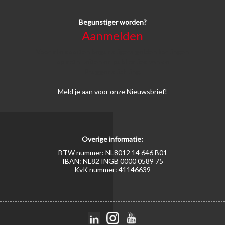
Begunstiger worden?
Aanmelden
Voor alle soorten begunstigers gelden kortingen
op activiteiten en publicaties van de
Bruggenstichting.
Meld
je aan
voor onze Nieuwsbrief!
Overige informatie:
BTW nummer: NL8012 14 646 B01
IBAN: NL82 INGB 0000 0589 75
KvK nummer: 41146639