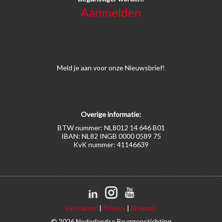
Aanmelden
Voor alle soorten begunstigers gelden kortingen
op activiteiten en publicaties van de
Bruggenstichting.
Meld
je aan
voor onze Nieuwsbrief!
Overige informatie:
BTW nummer: NL8012 14 646 B01
IBAN: NL82 INGB 0000 0589 75
KvK nummer: 41146639
Disclaimer
|
Privacy
|
Sitemap
© 2026 Nederlandse Bruggenstichting