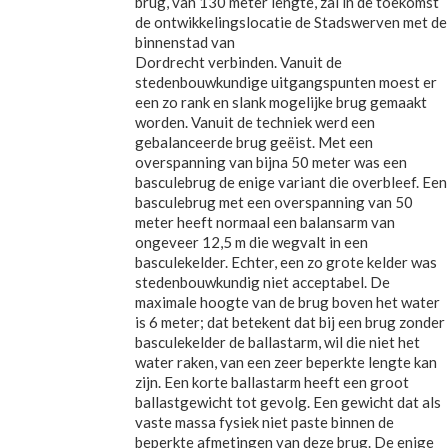
brug, van 130 meter lengte, zal in de toekomst
de ontwikkelingslocatie de Stadswerven met de
binnenstad van
Dordrecht verbinden. Vanuit de
stedenbouwkundige uitgangspunten moest er
een zo rank en slank mogelijke brug gemaakt
worden. Vanuit de techniek werd een
gebalanceerde brug geëist. Met een
overspanning van bijna 50 meter was een
basculebrug de enige variant die overbleef. Een
basculebrug met een overspanning van 50
meter heeft normaal een balansarm van
ongeveer 12,5 m die wegvalt in een
basculekelder. Echter, een zo grote kelder was
stedenbouwkundig niet acceptabel. De
maximale hoogte van de brug boven het water
is 6 meter; dat betekent dat bij een brug zonder
basculekelder de ballastarm, wil die niet het
water raken, van een zeer beperkte lengte kan
zijn. Een korte ballastarm heeft een groot
ballastgewicht tot gevolg. Een gewicht dat als
vaste massa fysiek niet paste binnen de
beperkte afmetingen van deze brug. De enige