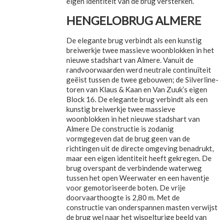
eigen identiteit van de brug versterken.
HENGELOBRUG ALMERE
De elegante brug verbindt als een kunstig
breiwerkje twee massieve woonblokken in het
nieuwe stadshart van Almere. Vanuit de
randvoorwaarden werd neutrale continuïteit
geëist tussen de twee gebouwen; de Silverline-
toren van Klaus & Kaan en Van Zuuk’s eigen
Block 16. De elegante brug verbindt als een
kunstig breiwerkje twee massieve
woonblokken in het nieuwe stadshart van
Almere De constructie is zodanig
vormgegeven dat de brug geen van de
richtingen uit de directe omgeving benadrukt,
maar een eigen identiteit heeft gekregen. De
brug overspant de verbindende waterweg
tussen het open Weerwater en een haventje
voor gemotoriseerde boten. De vrije
doorvaarthoogte is 2,80 m. Met de
constructie van onderspannen masten verwijst
de brug wel naar het wispelturige beeld van