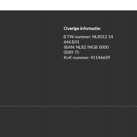
Overige informatie:
BTW nummer: NL8012 14
646 B01
IBAN: NL82 INGB 0000
0589 75
KvK nummer: 41146639
ten