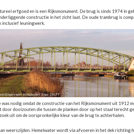
eel erfgoed en is een Rijksmonument. De brug is sinds 1974 in gebru
derliggende constructie in het zicht laat. De oude trambrug is compl
 inclusief leuningwerk.
 was nodig omdat de constructie van het Rijksmonument uit 1912 me
ast door dooizouten die tussen de planken door op het staal terecht
ek uit om de oorspronkelijke kleur van de brug te achterhalen.
aan weerszijden. Hemelwater wordt via afvoeren in het dek richting