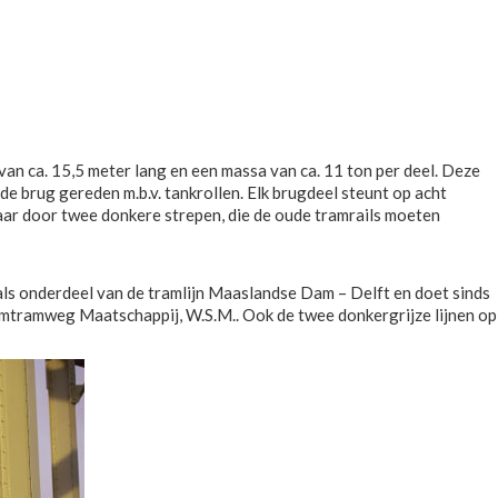
 van ca. 15,5 meter lang en een massa van ca. 11 ton per deel. Deze
de brug gereden m.b.v. tankrollen. Elk brugdeel steunt op acht
tbaar door twee donkere strepen, die de oude tramrails moeten
als onderdeel van de tramlijn Maaslandse Dam – Delft en doet sinds
omtramweg Maatschappij, W.S.M.. Ook de twee donkergrijze lijnen op