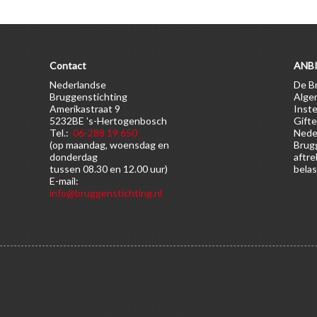
Contact
ANBI
Nederlandse
De Br
Bruggenstichting
Alge
Amerikastraat 9
Inste
5232BE 's-Hertogenbosch
Gifte
Tel.:
06-288 19 650
Nede
(op maandag, woensdag en
Brugg
donderdag
aftre
tussen 08.30 en 12.00 uur)
belas
E-mail:
info@bruggenstichting.nl