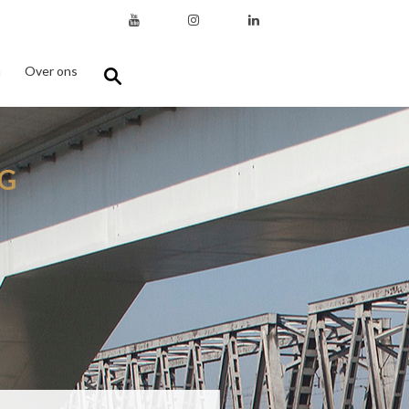
n
Over ons
G