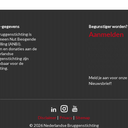
-gegevens
Begunstiger worden?
Aanmelden
uggenstichting is
meen Nut Beogende
Voor alle soorten
lling (ANBI).
n en donaties aan de
begunstigers gelden
rlandse
kortingen op activitei
enstichting zijn
en publicaties van de
kbaar voor de
Bruggenstichting.
ting.
Meld
je aan
voor onze
Nieuwsbrief!
Disclaimer
|
Privacy
|
Sitemap
© 2026 Nederlandse Bruggenstichting