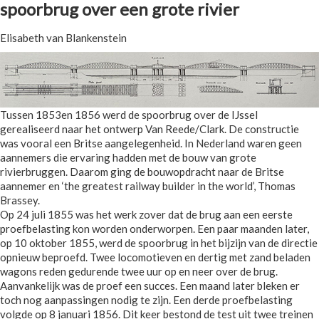
spoorbrug over een grote rivier
Elisabeth van Blankenstein
Tussen 1853en 1856 werd de spoorbrug over de IJssel
gerealiseerd naar het ontwerp Van Reede/Clark. De constructie
was vooral een Britse aangelegenheid. In Nederland waren geen
aannemers die ervaring hadden met de bouw van grote
rivierbruggen. Daarom ging de bouwopdracht naar de Britse
aannemer en ‘the greatest railway builder in the world’, Thomas
Brassey.
Op 24 juli 1855 was het werk zover dat de brug aan een eerste
proefbelasting kon worden onderworpen. Een paar maanden later,
op 10 oktober 1855, werd de spoorbrug in het bijzijn van de directie
opnieuw beproefd. Twee locomotieven en dertig met zand beladen
wagons reden gedurende twee uur op en neer over de brug.
Aanvankelijk was de proef een succes. Een maand later bleken er
toch nog aanpassingen nodig te zijn. Een derde proefbelasting
volgde op 8 januari 1856. Dit keer bestond de test uit twee treinen