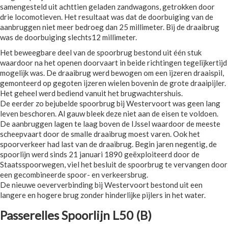
samengesteld uit achttien geladen zandwagons, getrokken door
drie locomotieven. Het resultaat was dat de doorbuiging van de
aanbruggen niet meer bedroeg dan 25 millimeter. Bij de draaibrug
was de doorbuiging slechts12 millimeter.
Het beweegbare deel van de spoorbrug bestond uit één stuk
waardoor na het openen doorvaart in beide richtingen tegelijkertijd
mogelijk was. De draaibrug werd bewogen om een ijzeren draaispil,
gemonteerd op gegoten ijzeren wielen bovenin de grote draaipijler.
Het geheel werd bediend vanuit het brugwachtershuis.
De eerder zo bejubelde spoorbrug bij Westervoort was geen lang
leven beschoren. Al gauw bleek deze niet aan de eisen te voldoen.
De aanbruggen lagen te laag boven de IJssel waardoor de meeste
scheepvaart door de smalle draaibrug moest varen. Ook het
spoorverkeer had last van de draaibrug. Begin jaren negentig, de
spoorlijn werd sinds 21 januari 1890 geëxploiteerd door de
Staatsspoorwegen, viel het besluit de spoorbrug te vervangen door
een gecombineerde spoor- en verkeersbrug.
De nieuwe oeververbinding bij Westervoort bestond uit een
langere en hogere brug zonder hinderlijke pijlers in het water.
Passerelles Spoorlijn L50 (B)