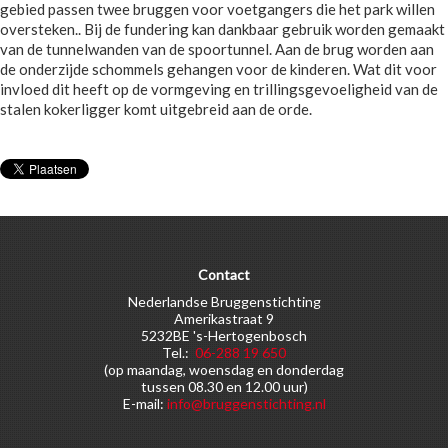
gebied passen twee bruggen voor voetgangers die het park willen
oversteken.. Bij de fundering kan dankbaar gebruik worden gemaakt
van de tunnelwanden van de spoortunnel. Aan de brug worden aan
de onderzijde schommels gehangen voor de kinderen. Wat dit voor
invloed dit heeft op de vormgeving en trillingsgevoeligheid van de
stalen kokerligger komt uitgebreid aan de orde.
Contact
Nederlandse Bruggenstichting
Amerikastraat 9
5232BE 's-Hertogenbosch
Tel.:
06-288 19 650
(op maandag, woensdag en donderdag
tussen 08.30 en 12.00 uur)
E-mail:
info@bruggenstichting.nl