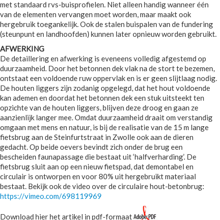
met standaard rvs-buisprofielen. Niet alleen handig wanneer één
van de elementen vervangen moet worden, maar maakt ook
hergebruik toegankelijk. Ook de stalen buispalen van de fundering
(steunpunt en landhoofden) kunnen later opnieuw worden gebruikt.
AFWERKING
De detaillering en afwerking is eveneens volledig afgestemd op
duurzaamheid. Door het betonnen dek vlak na de stort te bezemen,
ontstaat een voldoende ruw oppervlak en is er geen slijtlaag nodig.
De houten liggers zijn zodanig opgelegd, dat het hout voldoende
kan ademen en doordat het betonnen dek een stuk uitsteekt ten
opzichte van de houten liggers, blijven deze droog en gaan ze
aanzienlijk langer mee. Omdat duurzaamheid draait om verstandig
omgaan met mens en natuur, is bij de realisatie van de 15 m lange
fietsbrug aan de Steinfurtstraat in Zwolle ook aan de dieren
gedacht. Op beide oevers bevindt zich onder de brug een
bescheiden faunapassage die bestaat uit ‘halfverharding’. De
fietsbrug sluit aan op een nieuw fietspad, dat demontabel en
circulair is ontworpen en voor 80% uit hergebruikt materiaal
bestaat. Bekijk ook de video over de circulaire hout-betonbrug:
https://vimeo.com/698119969
Download hier het artikel in pdf-formaat