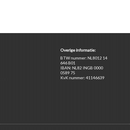
Overige informatie:
BTW nummer: NL8012 14
646 B01
IBAN: NL82 INGB 0000
0589 75
KvK nummer: 41146639
ten