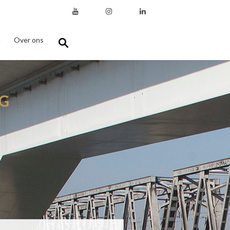
n
Over ons
G