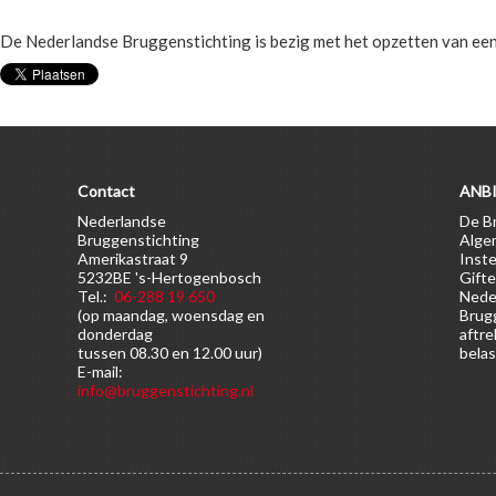
De Nederlandse Bruggenstichting is bezig met het opzetten van ee
Contact
ANBI
Nederlandse
De Br
Bruggenstichting
Alge
Amerikastraat 9
Inste
5232BE 's-Hertogenbosch
Gifte
Tel.:
06-288 19 650
Nede
(op maandag, woensdag en
Brugg
donderdag
aftre
tussen 08.30 en 12.00 uur)
belas
E-mail:
info@bruggenstichting.nl