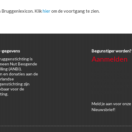
n Bruggenlexicon. Klik
hier
om de voortgang te zien.
-gegevens
Begunstiger worden?
Aanmelden
uggenstichting is
meen Nut Beogende
Voor alle soorten
lling (ANBI).
n en donaties aan de
begunstigers gelden
rlandse
kortingen op activitei
enstichting zijn
en publicaties van de
kbaar voor de
Bruggenstichting.
ting.
Meld
je aan
voor onze
Nieuwsbrief!