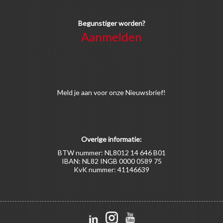
Begunstiger worden?
Aanmelden
Voor alle soorten begunstigers gelden kortingen
op activiteiten en publicaties van de
Bruggenstichting.
Meld
je aan
voor onze Nieuwsbrief!
Overige informatie:
BTW nummer: NL8012 14 646 B01
IBAN: NL82 INGB 0000 0589 75
KvK nummer: 41146639