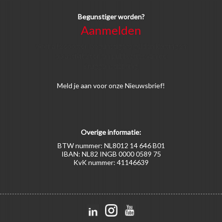
Begunstiger worden?
Aanmelden
Voor alle soorten begunstigers gelden kortingen
op activiteiten en publicaties van de
Bruggenstichting.
Meld
je aan
voor onze Nieuwsbrief!
Overige informatie:
BTW nummer: NL8012 14 646 B01
IBAN: NL82 INGB 0000 0589 75
KvK nummer: 41146639