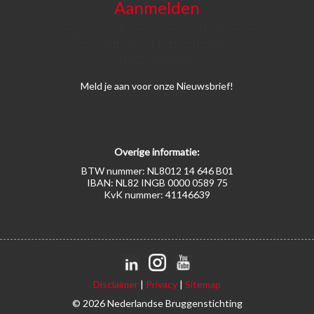
Aanmelden
Voor alle soorten begunstigers gelden kortingen
op activiteiten en publicaties van de
Bruggenstichting.
Meld
je aan
voor onze Nieuwsbrief!
Overige informatie:
BTW nummer: NL8012 14 646 B01
IBAN: NL82 INGB 0000 0589 75
KvK nummer: 41146639
Disclaimer
|
Privacy
|
Sitemap
© 2026 Nederlandse Bruggenstichting