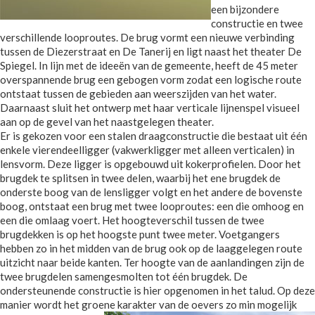
een bijzondere
constructie en twee
verschillende looproutes. De brug vormt een nieuwe verbinding
tussen de Diezerstraat en De Tanerij en ligt naast het theater De
Spiegel. In lijn met de ideeën van de gemeente, heeft de 45 meter
overspannende brug een gebogen vorm zodat een logische route
ontstaat tussen de gebieden aan weerszijden van het water.
Daarnaast sluit het ontwerp met haar verticale lijnenspel visueel
aan op de gevel van het naastgelegen theater.
Er is gekozen voor een stalen draagconstructie die bestaat uit één
enkele vierendeelligger (vakwerkligger met alleen verticalen) in
lensvorm. Deze ligger is opgebouwd uit kokerprofielen. Door het
brugdek te splitsen in twee delen, waarbij het ene brugdek de
onderste boog van de lensligger volgt en het andere de bovenste
boog, ontstaat een brug met twee looproutes: een die omhoog en
een die omlaag voert. Het hoogteverschil tussen de twee
brugdekken is op het hoogste punt twee meter. Voetgangers
hebben zo in het midden van de brug ook op de laaggelegen route
uitzicht naar beide kanten. Ter hoogte van de aanlandingen zijn de
twee brugdelen samengesmolten tot één brugdek. De
ondersteunende constructie is hier opgenomen in het talud. Op deze
manier wordt het groene karakter van de oevers zo min mogelijk