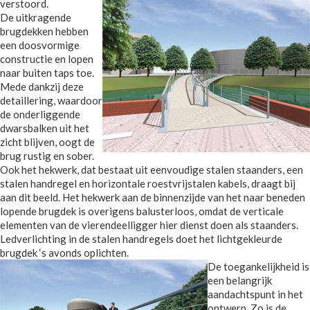
verstoord.
De uitkragende
brugdekken hebben
een doosvormige
constructie en lopen
naar buiten taps toe.
Mede dankzij deze
detaillering, waardoor
de onderliggende
dwarsbalken uit het
zicht blijven, oogt de
brug rustig en sober.
Ook het hekwerk, dat bestaat uit eenvoudige stalen staanders, een
stalen handregel en horizontale roestvrijstalen kabels, draagt bij
aan dit beeld. Het hekwerk aan de binnenzijde van het naar beneden
lopende brugdek is overigens balusterloos, omdat de verticale
elementen van de vierendeelligger hier dienst doen als staanders.
Ledverlichting in de stalen handregels doet het lichtgekleurde
brugdek ‘s avonds oplichten.
De toegankelijkheid is
een belangrijk
aandachtspunt in het
ontwerp. Zo is de