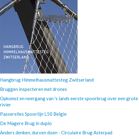
Hangbrug Himmelhausmattesteg Zwitserland
Bruggen inspecteren met drones
Opkomst en neergang van 's lands eerste spoorbrug over een grote
rivier
Passerelles Spoorlijn L50 Belgie
De Magere Brug in duplo
Anders denken, durven doen - Circulaire Brug Asterpad