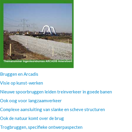
Bruggen en Arcadis
Visie op kunst-werken
Nieuwe spoorbruggen leiden treinverkeer in goede banen
Ook oog voor langzaamverkeer
Complexe aansluiting van slanke en scheve structuren
Ook de natuur komt over de brug
Trogbruggen, specifieke ontwerpaspecten