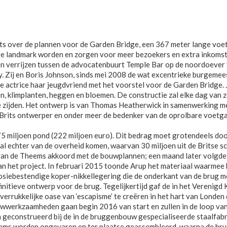
ets over de plannen voor de Garden Bridge, een 367 meter lange vo
e landmark worden en zorgen voor meer bezoekers en extra inkoms
ten verrijzen tussen de advocatenbuurt Temple Bar op de noordoeve
y. Zij en Boris Johnson, sinds mei 2008 de wat excentrieke burgemee
 de actrice haar jeugdvriend met het voorstel voor de Garden Bridge
, klimplanten, heggen en bloemen. De constructie zal elke dag van ze
ide zijden. Het ontwerp is van Thomas Heatherwick in samenwerking m
rits ontwerper en onder meer de bedenker van de oprolbare voetga
 miljoen pond (222 miljoen euro). Dit bedrag moet grotendeels do
l echter van de overheid komen, waarvan 30 miljoen uit de Britse sc
an de Theems akkoord met de bouwplannen; een maand later volgde
 het project. In februari 2015 toonde Arup het materiaal waarmee 
osiebestendige koper-nikkellegering die de onderkant van de brug m
initieve ontwerp voor de brug. Tegelijkertijd gaf de in het Verenigd
verrukkelijke oase van ‘escapisme’ te creëren in het hart van Londen di
werkzaamheden gaan begin 2016 van start en zullen in de loop van 2
geconstrueerd bij de in de bruggenbouw gespecialiseerde staalfabri
ms worden opgevaren en ter plaatse geassembleerd, waarna de brug 