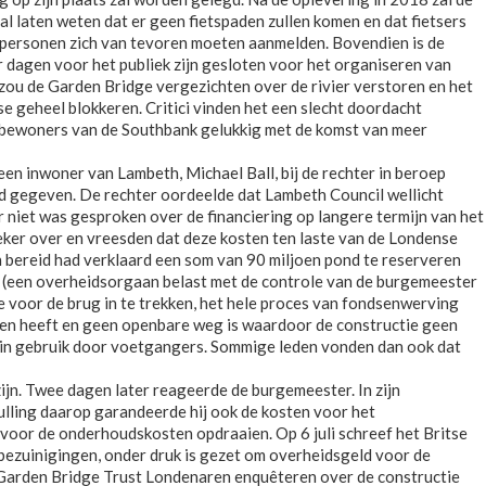
 laten weten dat er geen fietspaden zullen komen en dat fietsers
 personen zich van tevoren moeten aanmelden. Bovendien is de
r dagen voor het publiek zijn gesloten voor het organiseren van
 zou de Garden Bridge vergezichten over de rivier verstoren en het
e geheel blokkeren. Critici vinden het een slecht doordacht
lle bewoners van de Southbank gelukkig met de komst van meer
en inwoner van Lambeth, Michael Ball, bij de rechter in beroep
d gegeven. De rechter oordeelde dat Lambeth Council wellicht
 niet was gesproken over de financiering op langere termijn van het
ker over en vreesden dat deze kosten ten laste van de Londense
 bereid had verklaard een som van 90 miljoen pond te reserveren
ly (een overheidsorgaan belast met de controle van de burgemeester
 voor de brug in te trekken, het hele proces van fondsenwerving
gen heeft en geen openbare weg is waardoor de constructie geen
 in gebruik door voetgangers. Sommige leden vonden dan ook dat
jn. Twee dagen later reageerde de burgemeester. In zijn
ulling daarop garandeerde hij ook de kosten voor het
r voor de onderhoudskosten opdraaien. Op 6 juli schreef het Britse
ezuinigingen, onder druk is gezet om overheidsgeld voor de
de Garden Bridge Trust Londenaren enquêteren over de constructie