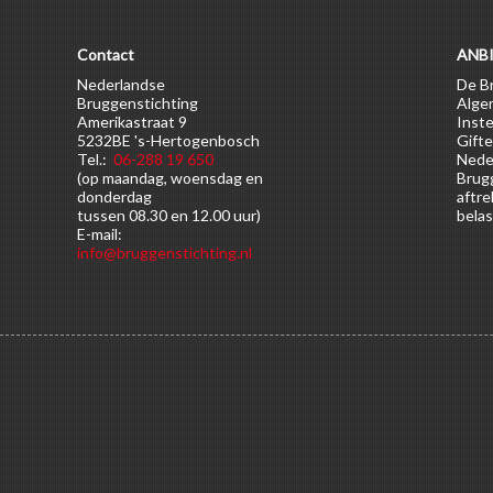
Contact
ANBI
Nederlandse
De Br
Bruggenstichting
Alge
Amerikastraat 9
Inste
5232BE 's-Hertogenbosch
Gifte
Tel.:
06-288 19 650
Nede
(op maandag, woensdag en
Brugg
donderdag
aftre
tussen 08.30 en 12.00 uur)
belas
E-mail:
info@bruggenstichting.nl