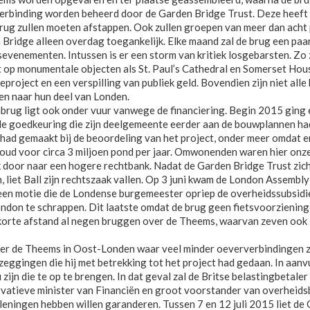
rbinding worden beheerd door de Garden Bridge Trust. Deze heeft al
brug zullen moeten afstappen. Ook zullen groepen van meer dan acht
Bridge alleen overdag toegankelijk. Elke maand zal de brug een paa
sevenementen. Intussen is er een storm van kritiek losgebarsten. Zo
t op monumentale objecten als St. Paul’s Cathedral en Somerset Hous
eproject en een verspilling van publiek geld. Bovendien zijn niet a
en naar hun deel van Londen.
brug ligt ook onder vuur vanwege de financiering. Begin 2015 ging e
de goedkeuring die zijn deelgemeente eerder aan de bouwplannen ha
had gemaakt bij de beoordeling van het project, onder meer omdat er
ud voor circa 3 miljoen pond per jaar. Omwonenden waren hier onze
door naar een hogere rechtbank. Nadat de Garden Bridge Trust zich
 liet Ball zijn rechtszaak vallen. Op 3 juni kwam de London Assemb
een motie die de Londense burgemeester opriep de overheidssubsidie
ondon te schrappen. Dit laatste omdat de brug geen fietsvoorzienin
 korte afstand al negen bruggen over de Theems, waarvan zeven ook
ver de Theems in Oost-Londen waar veel minder oeververbindingen zi
eggingen die hij met betrekking tot het project had gedaan. In aanv
zijn die te op te brengen. In dat geval zal de Britse belastingbetale
atieve minister van Financiën en groot voorstander van overheidsb
s leningen hebben willen garanderen. Tussen 7 en 12 juli 2015 liet 