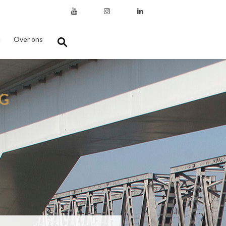
n
Over ons
G