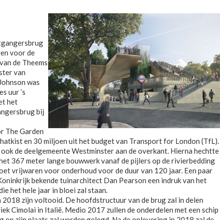
etgangersbrug
ten voor de
r van de Theems
ster van
. Johnson was
s uur ’s
et het
ngersbrug bij
or The Garden
hatkist en 30 miljoen uit het budget van Transport for London (TfL).
 ook de deelgemeente Westminster aan de overkant. Hierna hechtte
het 367 meter lange bouwwerk vanaf de pijlers op de rivierbedding
oet vrijwaren voor onderhoud voor de duur van 120 jaar. Een paar
 Koninkrijk bekende tuinarchitect Dan Pearson een indruk van het
e het hele jaar in bloei zal staan.
018 zijn voltooid. De hoofdstructuur van de brug zal in delen
ek Cimolai in Italië. Medio 2017 zullen de onderdelen met een schip
op zijn plaats zal worden gelegd. Na de oplevering in 2018 zal de