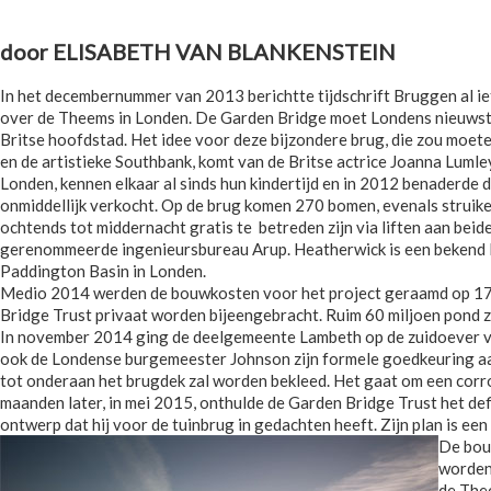
door ELISABETH VAN BLANKENSTEIN
In het decembernummer van 2013 berichtte tijdschrift Bruggen al i
over de Theems in Londen. De Garden Bridge moet Londens nieuwst
Britse hoofdstad. Het idee voor deze bijzondere brug, die zou moe
en de artistieke Southbank, komt van de Britse actrice Joanna Lumle
Londen, kennen elkaar al sinds hun kindertijd en in 2012 benaderde
onmiddellijk verkocht. Op de brug komen 270 bomen, evenals struiken
ochtends tot middernacht gratis te betreden zijn via liften aan be
gerenommeerde ingenieursbureau Arup. Heatherwick is een bekend B
Paddington Basin in Londen.
Medio 2014 werden de bouwkosten voor het project geraamd op 175
Bridge Trust privaat worden bijeengebracht. Ruim 60 miljoen pond za
In november 2014 ging de deelgemeente Lambeth op de zuidoever v
ook de Londense burgemeester Johnson zijn formele goedkeuring aan
tot onderaan het brugdek zal worden bekleed. Het gaat om een corr
maanden later, in mei 2015, onthulde de Garden Bridge Trust het def
ontwerp dat hij voor de tuinbrug in gedachten heeft. Zijn plan is een 
De bouw
worden 
de Thee