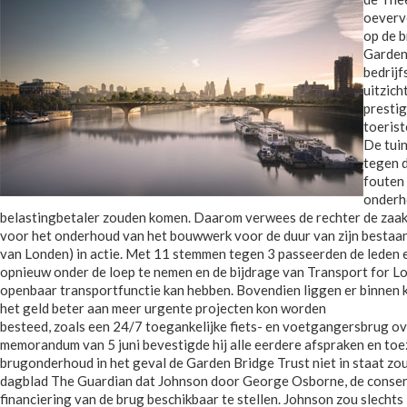
oeverve
op de 
Garden 
bedrijf
uitzich
prestig
toerist
De tuin
tegen 
fouten 
onderho
belastingbetaler zouden komen. Daarom verwees de rechter de zaak 
voor het onderhoud van het bouwwerk voor de duur van zijn bestaan,
van Londen) in actie. Met 11 stemmen tegen 3 passeerden de leden 
opnieuw onder de loep te nemen en de bijdrage van Transport for L
openbaar transportfunctie kan hebben. Bovendien liggen er binnen
het geld beter aan meer urgente projecten kon worden
besteed, zoals een 24/7 toegankelijke fiets- en voetgangersbrug o
memorandum van 5 juni bevestigde hij alle eerdere afspraken en toez
brugonderhoud in het geval de Garden Bridge Trust niet in staat zou 
dagblad The Guardian dat Johnson door George Osborne, de conserv
financiering van de brug beschikbaar te stellen. Johnson zou slecht