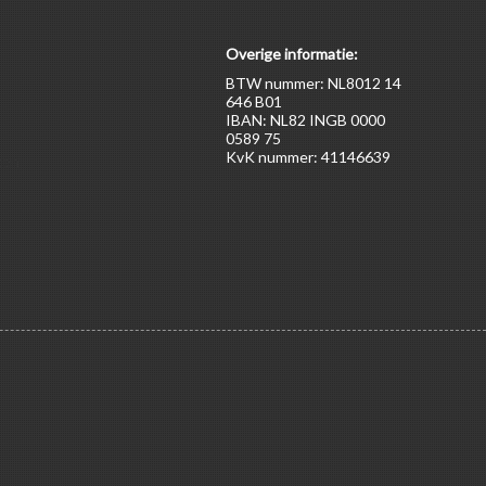
Overige informatie:
BTW nummer: NL8012 14
646 B01
IBAN: NL82 INGB 0000
0589 75
KvK nummer: 41146639
ten