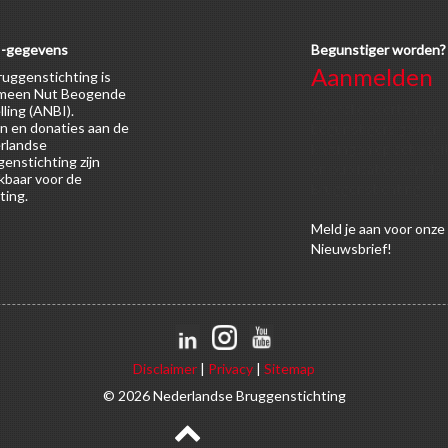
-gegevens
Begunstiger worden?
Aanmelden
uggenstichting is
meen Nut Beogende
Voor alle soorten
lling (ANBI).
n en donaties aan de
begunstigers gelden
rlandse
kortingen op activitei
enstichting zijn
en publicaties van de
kbaar voor de
Bruggenstichting.
ting.
Meld
je aan
voor onze
Nieuwsbrief!
Disclaimer
|
Privacy
|
Sitemap
© 2026 Nederlandse Bruggenstichting