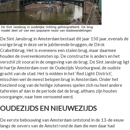
De Sint Jansbrug in Amsterdam bestaat dit jaar 150 jaar, evenals de
vorige brug in deze serie jubilerende bruggen, de Dirck
Crabethbrug. Het is eveneens een stalen brug, maar daarmee
houden de overeenkomsten op. De constructie is anders en het
verschil zit vooral in de omgeving van de brug. De Sint Jansbrug ligt
in hartje Amsterdam over de Oudezijds Voorburgwal, de oudste
gracht van de stad. Het is midden in het ‘Red Light District’,
misschien wel de meest belopen brug in Amsterdam. Onder het
toeziend oog van de heilige Johannes spelen zich nu heel andere
taferelen af dan in de periode dat de brug, althans zijn houten
voorganger, naar hem vernoemd werd.
OUDEZIJDS EN NIEUWEZIJDS
De eerste bebouwing van Amsterdam ontstond in de 13-de eeuw
langs de oevers van de Amstel rond de dam die men daar had