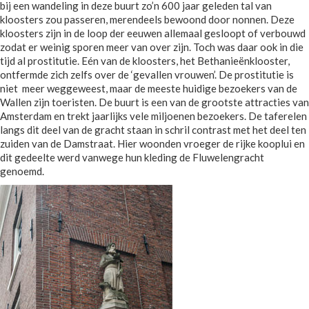
bij een wandeling in deze buurt zo’n 600 jaar geleden tal van
kloosters zou passeren, merendeels bewoond door nonnen. Deze
kloosters zijn in de loop der eeuwen allemaal gesloopt of verbouwd
zodat er weinig sporen meer van over zijn. Toch was daar ook in die
tijd al prostitutie. Eén van de kloosters, het Bethanieënklooster,
ontfermde zich zelfs over de ‘gevallen vrouwen’. De prostitutie is
niet meer weggeweest, maar de meeste huidige bezoekers van de
Wallen zijn toeristen. De buurt is een van de grootste attracties van
Amsterdam en trekt jaarlijks vele miljoenen bezoekers. De taferelen
langs dit deel van de gracht staan in schril contrast met het deel ten
zuiden van de Damstraat. Hier woonden vroeger de rijke kooplui en
dit gedeelte werd vanwege hun kleding de Fluwelengracht
genoemd.