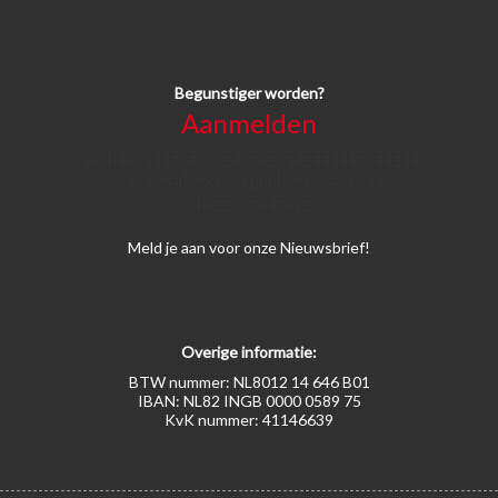
Begunstiger worden?
Aanmelden
Voor alle soorten begunstigers gelden kortingen
op activiteiten en publicaties van de
Bruggenstichting.
Meld
je aan
voor onze Nieuwsbrief!
Overige informatie:
BTW nummer: NL8012 14 646 B01
IBAN: NL82 INGB 0000 0589 75
KvK nummer: 41146639