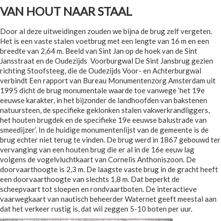
VAN HOUT NAAR STAAL
Door al deze uitweidingen zouden we bijna de brug zelf vergeten.
Het is een vaste stalen voetbrug met een lengte van 16 m en een
breedte van 2,64 m. Beeld van Sint Jan op de hoek van de Sint
Jansstraat en de Oudezijds Voorburgwal De Sint Jansbrug gezien
richting Stoofsteeg, die de Oudezijds Voor- en Achterburgwal
verbindt Een rapport van Bureau Monumentenzorg Amsterdam uit
1995 dicht de brug monumentale waarde toe vanwege ‘het 19e
eeuwse karakter, in het bijzonder de landhoofden van bakstenen
natuursteen, de specifieke geklonken stalen vakwerkrandliggers,
het houten brugdek en de specifieke 19e eeuwse balustrade van
smeedijzer’. In de huidige monumentenlijst van de gemeente is de
brug echter niet terug te vinden. De brug werd in 1867 gebouwd ter
vervanging van een houten brug die er al in de 16e eeuw lag
volgens de vogelvluchtkaart van Cornelis Anthoniszoon. De
doorvaarthoogte is 2,3 m. De laagste vaste brug in de gracht heeft
een doorvaarthoogte van slechts 1,8 m. Dat beperkt de
scheepvaart tot sloepen en rondvaartboten. De interactieve
vaarwegkaart van nautisch beheerder Waternet geeft meestal aan
dat het verkeer rustig is, dat wil zeggen 5-10 boten per uur.