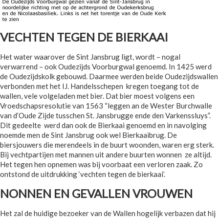
VECHTEN TEGEN DE BIERKAAI
Het water waarover de Sint Jansbrug ligt, wordt – nogal
verwarrend – ook Oudezijds Voorburgwal genoemd. In 1425 werd
de Oudezijdskolk gebouwd. Daarmee werden beide Oudezijdswallen
verbonden met het IJ. Handelsschepen kregen toegang tot de
wallen, vele volgeladen met bier. Dat bier moest volgens een
Vroedschapsresolutie van 1563 “leggen an de Wester Burchwalle
van d’Oude Zijde tusschen St. Jansbrugge ende den Varkenssluys”.
Dit gedeelte werd dan ook de Bierkaai genoemd en in navolging
noemde men de Sint Jansbrug ook wel Bierkaaibrug. De
biersjouwers die merendeels in de buurt woonden, waren erg sterk.
Bij vechtpartijen met mannen uit andere buurten wonnen ze altijd.
Het tegen hen opnemen was bij voorbaat een verloren zaak. Zo
ontstond de uitdrukking ‘vechten tegen de bierkaai’.
NONNEN EN GEVALLEN VROUWEN
Het zal de huidige bezoeker van de Wallen hogelijk verbazen dat hij