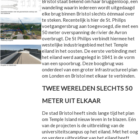
Bristol staat bekend om haar bruggenloop, een
wandeling waarin iedereen wordt uitgedaagd
elke brug binnen Bristol slechts éénmaal over
te steken. Recentelijk is hier de St. Philips
voetgangersbrug aan toegevoegd, die met een
50 meter overspanning de rivier de Avron
overbrugt. De St Philips verbindt hiermee het
westelijke industriegebied met het Temple
eiland in het oosten. De eerste verbinding met
het eiland werd aangelegd in 1841 in de vorm
van een spoorbrug. Deze boogbrug was
onderdeel van een groter infrastructureel plan
om Londen en Bristol met elkaar te verbinden.
TWEE WERELDEN SLECHTS 50
METER UIT ELKAAR
De stad Bristol heeft sinds lange tijd het plan
om Temple Island nieuw leven in te blazen. Eén
van de projecten is de uitbreiding van de
universiteitscampus op het eiland. Met het oog
op verdere uitbreiding van het eiland heeft