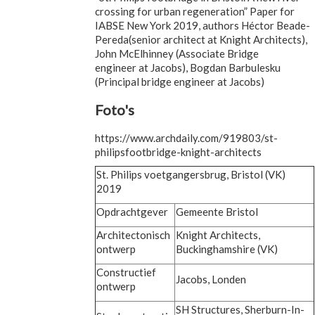
crossing for urban regeneration” Paper for
IABSE New York 2019, authors Héctor Beade-
Pereda(senior architect at Knight Architects),
John McElhinney (Associate Bridge
engineer at Jacobs), Bogdan Barbulesku
(Principal bridge engineer at Jacobs)
Foto's
https://www.archdaily.com/919803/st-
philipsfootbridge-knight-architects
St. Philips voetgangersbrug, Bristol (VK)
2019
Opdrachtgever
Gemeente Bristol
Architectonisch
Knight Architects,
ontwerp
Buckinghamshire (VK)
Constructief
Jacobs, Londen
ontwerp
SH Structures, Sherburn-In-