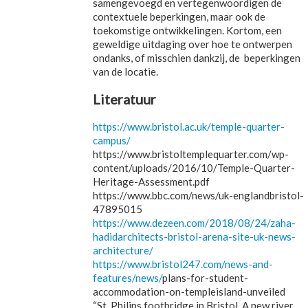
samengevoegd en vertegenwoordigen de
contextuele beperkingen, maar ook de
toekomstige ontwikkelingen. Kortom, een
geweldige uitdaging over hoe te ontwerpen
ondanks, of misschien dankzij, de beperkingen
van de locatie.
Literatuur
https://www.bristol.ac.uk/temple-quarter-
campus/
https://www.bristoltemplequarter.com/wp-
content/uploads/2016/10/Temple-Quarter-
Heritage-Assessment.pdf
https://www.bbc.com/news/uk-englandbristol-
47895015
https://www.dezeen.com/2018/08/24/zaha-
hadidarchitects-bristol-arena-site-uk-news-
architecture/
https://www.bristol247.com/news-and-
features/news/
plans-for-student-
accommodation-on-templeisland-unveiled
“St. Philips footbridge in Bristol. A new river