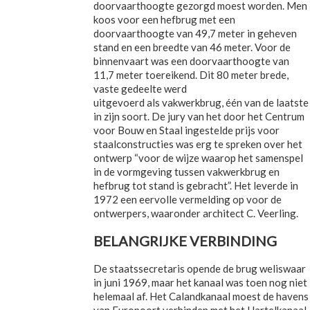
doorvaarthoogte gezorgd moest worden. Men
koos voor een hefbrug met een
doorvaarthoogte van 49,7 meter in geheven
stand en een breedte van 46 meter. Voor de
binnenvaart was een doorvaarthoogte van
11,7 meter toereikend. Dit 80 meter brede,
vaste gedeelte werd
uitgevoerd als vakwerkbrug, één van de laatste
in zijn soort. De jury van het door het Centrum
voor Bouw en Staal ingestelde prijs voor
staalconstructies was erg te spreken over het
ontwerp “voor de wijze waarop het samenspel
in de vormgeving tussen vakwerkbrug en
hefbrug tot stand is gebracht”. Het leverde in
1972 een eervolle vermelding op voor de
ontwerpers, waaronder architect C. Veerling.
BELANGRIJKE VERBINDING
De staatssecretaris opende de brug weliswaar
in juni 1969, maar het kanaal was toen nog niet
helemaal af. Het Calandkanaal moest de havens
van Europoort verbinden met het Hartelkanaal,