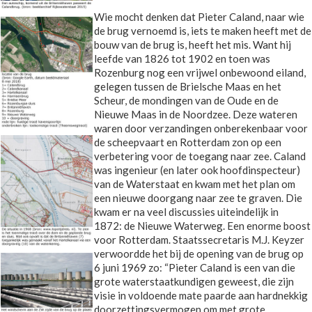
Wie mocht denken dat Pieter Caland, naar wie
de brug vernoemd is, iets te maken heeft met de
bouw van de brug is, heeft het mis. Want hij
leefde van 1826 tot 1902 en toen was
Rozenburg nog een vrijwel onbewoond eiland,
gelegen tussen de Brielsche Maas en het
Scheur, de mondingen van de Oude en de
Nieuwe Maas in de Noordzee. Deze wateren
waren door verzandingen onberekenbaar voor
de scheepvaart en Rotterdam zon op een
verbetering voor de toegang naar zee. Caland
was ingenieur (en later ook hoofdinspecteur)
van de Waterstaat en kwam met het plan om
een nieuwe doorgang naar zee te graven. Die
kwam er na veel discussies uiteindelijk in
1872: de Nieuwe Waterweg. Een enorme boost
voor Rotterdam. Staatssecretaris M.J. Keyzer
verwoordde het bij de opening van de brug op
6 juni 1969 zo: “Pieter Caland is een van die
grote waterstaatkundigen geweest, die zijn
visie in voldoende mate paarde aan hardnekkig
doorzettingsvermogen om met grote