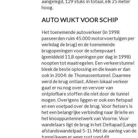
aangelegd, 129 stuks in totaal, elk 25 meter
hoog.
AUTO WIJKT VOOR SCHIP
Het toenemende autoverkeer (in 1998
passeerden ruim 45.000 motorvoertuigen per
werkdag de brug) en de toenemende
brugopeningen voor de scheepvaart
(gemiddeld 11,8 openingen per dag in 1998)
noopten tot maatregelen. Een verkeerstunnel
bleek de beste oplossing en die kwam er dan
ook in 2004: de Thomassentunnel. Daarmee
werd de brug ontlast. Alleen lokaal verkeer
gaat er nu nog over en vervoer van
ontplofbare stoffen die niet door de tunnel
mogen. Overigens liggen er ook een fietspad
en een voetpad over de brug. Voor fietsers is
het een belangrijke verbinding naar Brielle en
het knooppuntennetwerk van Voorne. Voor
wandelaars ligt de brug in het Deltapad (Lange
afstandswandelpad 5-1). Met de aanleg van de
tunnel kwam er weer rust rond dit