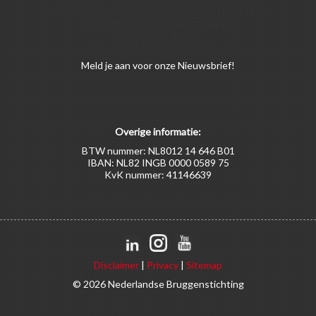
Voor alle soorten begunstigers gelden kortingen
op activiteiten en publicaties van de
Bruggenstichting.
Meld
je aan
voor onze Nieuwsbrief!
Overige informatie:
BTW nummer: NL8012 14 646 B01
IBAN: NL82 INGB 0000 0589 75
KvK nummer: 41146639
Disclaimer
|
Privacy
|
Sitemap
© 2026 Nederlandse Bruggenstichting