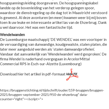
hoogspanningsleiding doorgevaren. De hoogspanningskabel
landde op de bovenleiding van het verderop gelegen spoor,
waardoor de dienstregeling op die dag tot in Maastricht verstoord
is geweest. Al deze avonturen (en meer) kwamen weer bij mij boven
toen ik uw leuke en interessante artikel las van de Ehzerbrug. Dank
u wel daarvoor. Het was een fantastische tijd.
Wendelwanden
De Luxemburgse maatschappij ‘DE WENDEL’ was een voorloper in
de vervaardiging van dunwandige, koudgewalste, stalen platen, die
later meer aangeduid werden als ‘stalen damwandprofielen’.
Vandaar dat aanvankelijk van ‘Wendelwanden’ werd gesproken.’ De
firma Wendel is naderhand overgegaan in ArcelorMittal
Commercial RPS in Esch-sur-Alzette (Luxembourg)
Download hier het artikel in pdf-formaat
https://bruggenstichting.nl/tijdschrift/ouder/159-bruggen/bruggen-
2021/bruggen-september-2021/950-de-ehzerbrug" data-
counter="right"></script>">