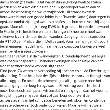
damwanden (zie kader). Dat waren dunne, koudgewalste stalen
profielen van 4 mm dik die uiteindelijk goedkoper waren dan de
azobé-beschoeiing die we verwijderden. Uiteraard kwam de
houtwereld (met een goede lobby in de Tweede Kamer) daartegen in
opstand omdat zij nogal wat leveranties aan hun neus voorbij zagen
gaan. Maar uiteindelijk kreeg RWS toch groen licht om de damwand
in Frankrijk te bestellen en aan te brengen. Ik heb toen heel wat
rekenwerk verricht aan de damwanden. Dat ging met de computer,
de P1400 van Philips, die in Delft stond. Voorheen gingen dit soort
berekeningen met de hand, maar met de computer konden we veel
meer berekeningen uitvoeren
met meer variatie in damwandlengten. Uiteindelijk heeft het nogal
wat kosten bespaard. Bij handberekeningen moest altijd van het
meest sombere beeld worden uitgegaan.
Eind jaren '70 waren de verbreding bij Lochem en bij de Ehzerbrug in
uitvoering. Deze brug had destijds de kleinste doorvaarthoogte van
alle bruggen. En omdat de schepen bijna altijd geladen naar het
oosten gingen en leeg terug, was de Ehzerbrug een echte bottle
neck. De meeste schippers wisten dat en die gingen dan net voor de
brug stilliggen en gaven dan vol gas. Daardoor werd de
achtersteven van het schip naar beneden getrokken en konden de
meeste schepen er toch onderdoor varen. Maar je wil niet weten
hoeveel stuurhuizen en televisieantennes de kantonniers van de