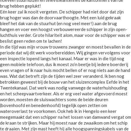
brug hebben geplukt!
Eén keer zal ik nooit vergeten. De schipper had niet door dat zijn
brug hoger was dan de doorvaarthoogte. Met een luid gekraak
bleef het dak van de stuurhut (en nog veel meer!) aan de brug
hangen en voer een hoogst verbouwereerde schipper in zijn open-
luchthuis verder. Grote hilariteit alom, maar voor de schipper was er
beslist geen reden om te lachen!
In die tijd was mijn vrouw trouwens zwanger en moest bevallen in de
periode dat wij dit werk voorbereidden. Wij gingen vervolgens voor
een inspectie lopend langs het kanaal. Maar er was in die tijd nog
geen mobiele telefoon, dus ik moest zo’n beetje bij iedere boerderij
even vragen of ik naar huis mocht bellen of er nog niets aan de hand
was. Wat dat betreft zijn de tijden wel zeer veranderd. Ik ben nog
betrokken geweest bij de bouw van het sluizencomplex Eefde in het
Twentekanaal. Dat werk was nodig vanwege de waterhuishouding
en het scheepvaartverkeer. Als er erg veel water afgevoerd moest
worden, moesten de sluiswachters soms de beide deuren
(bovenhoofd en benedenhoofd) tegelijk open zetten om
wateroverlast te voorkomen. Ook heb ik in Hengelo een keer
meegemaakt dat een schipper na het lossen van damwand vergat om
de kraan te strijken. Maar hij moest naar de zwaaikom om het schip
te draaien. Met zijn mast heeft hij alle hoogspanningskabels van de