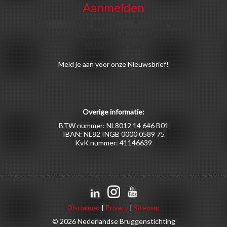
Aanmelden
Voor alle soorten begunstigers gelden kortingen
op activiteiten en publicaties van de
Bruggenstichting.
Meld
je aan
voor onze Nieuwsbrief!
Overige informatie:
BTW nummer: NL8012 14 646 B01
IBAN: NL82 INGB 0000 0589 75
KvK nummer: 41146639
Disclaimer
|
Privacy
|
Sitemap
© 2026 Nederlandse Bruggenstichting