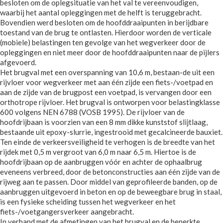
besloten om de oplegsituatie van het val te vereenvoudigen,
waarbij het aantal opleggingen met de helft is teruggebracht.
Bovendien werd besloten om de hoofddraaipunten in berijdbare
toestand van de brug te ontlasten. Hierdoor worden de verticale
(mobiele) belastingen ten gevolge van het wegverkeer door de
opleggingen en niet meer door de hoofddraaipunten naar de pijlers
afgevoerd.
Het brugval met een overspanning van 10,6 m, bestaan-de uit een
rijvloer voor wegverkeer met aan één zijde een fiets-/voetpad en
aan de zijde van de brugpost een voetpad, is vervangen door een
orthotrope rijvloer. Het brugval is ontworpen voor belastingklasse
600 volgens NEN 6788 (VOSB 1995). De rijvloer van de
hoofdrijbaan is voorzien van een 8 mm dikke kunststof slijtlaag,
bestaande uit epoxy-slurrie, ingestrooid met gecalcineerde bauxiet.
Ten einde de verkeersveiligheid te verhogen is de breedte van het
rijdek met 0,5 m vergroot van 6,0 m naar 6,5 m. Hiertoe is de
hoofdrijbaan op de aanbruggen vóór en achter de ophaalbrug
eveneens verbreed, door de betonconstructies aan één zijde van de
rijweg aan te passen. Door middel van geprofileerde banden, op de
aanbruggen uitgevoerd in beton en op de beweegbare brug in staal,
is een fysieke scheiding tussen het wegverkeer en het
fiets-/voetgangersverkeer aangebracht.
In verband met de afmetingen van het brugval en de beperkte