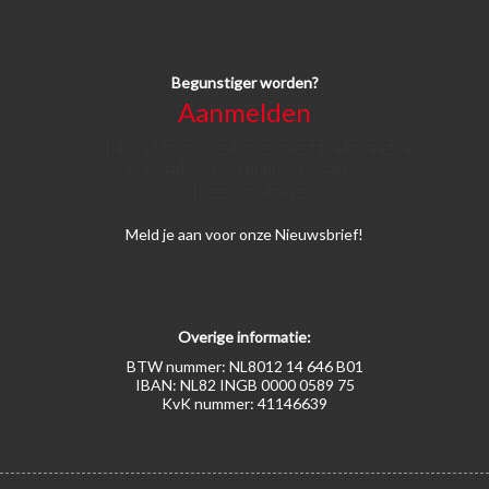
Begunstiger worden?
Aanmelden
Voor alle soorten begunstigers gelden kortingen
op activiteiten en publicaties van de
Bruggenstichting.
Meld
je aan
voor onze Nieuwsbrief!
Overige informatie:
BTW nummer: NL8012 14 646 B01
IBAN: NL82 INGB 0000 0589 75
KvK nummer: 41146639