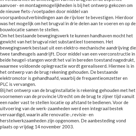
aanvoer- en montagemogelijkheden is bij het ontwerp gekozen om
de nieuwe fiets-/voetpaden door middel van
voorspanboutverbindingen aan de rijvloer te bevestigen. Hierdoor
was het mogelijk om het brugval in drie delen aan te voeren en op de
bouwlocatie samen te stellen.
Om het bestaande bewegingswerk te kunnen handhaven mocht het
gewicht van het brugval niet substantieel toenemen. Het
bewegingswerk bestaat uit een elektro-mechanische aandrijving die
twee tandheugels aandrijft. Door middel van een veerconstructie in
beide heugel-stangen wordt het val in bereden toestand nagedrukt,
waarmee voldoende oplegreactie wordt gerealiseerd. Hiermee is in
het ontwerp van de brug rekening gehouden. De bestaande
elektromotor is gehandhaafd, waarbij de frequentieomzetter en
PLC is vervangen.
Bij het ontwerp van de bruginstallatie is rekening gehouden met het
voornemen van de provincie Utrecht om de brug te zijner tijd vanuit
een nader vast te stellen locatie op afstand te bedienen. Voor de
uitvoering van de werk-zaamheden werd een integraal bestek
vervaardigd, waarin alle renovatie-, revisie- en
herstelwerkzaamheden zijn opgenomen. De aanbesteding vond
plaats op vrijdag 14 november 2003.