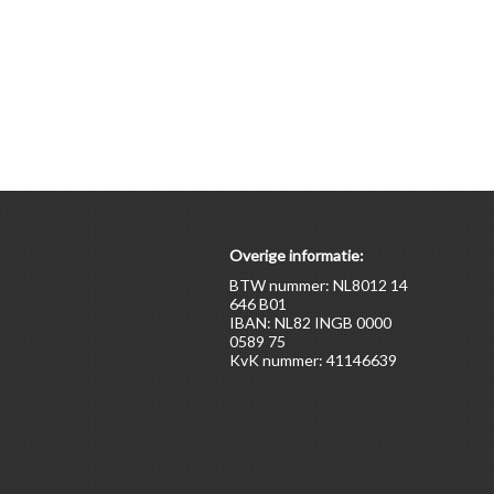
Overige informatie:
BTW nummer: NL8012 14
646 B01
IBAN: NL82 INGB 0000
0589 75
KvK nummer: 41146639
ten