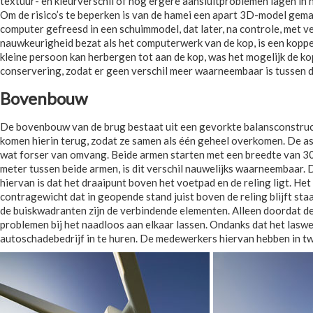
textuur- en kleurverschil of nog ergere aansluitproblemen lagen in h
Om de risico’s te beperken is van de hamei een apart 3D-model gemaa
computer gefreesd in een schuimmodel, dat later, na controle, met v
nauwkeurigheid bezat als het computerwerk van de kop, is een koppe
kleine persoon kan herbergen tot aan de kop, was het mogelijk de k
conservering, zodat er geen verschil meer waarneembaar is tussen d
Bovenbouw
De bovenbouw van de brug bestaat uit een gevorkte balansconstruct
komen hierin terug, zodat ze samen als één geheel overkomen. De as
wat forser van omvang. Beide armen starten met een breedte van 300 m
meter tussen beide armen, is dit verschil nauwelijks waarneembaar.
hiervan is dat het draaipunt boven het voetpad en de reling ligt. H
contragewicht dat in geopende stand juist boven de reling blijft staan
de buiskwadranten zijn de verbindende elementen. Alleen doordat de 
problemen bij het naadloos aan elkaar lassen. Ondanks dat het laswe
autoschadebedrijf in te huren. De medewerkers hiervan hebben in 