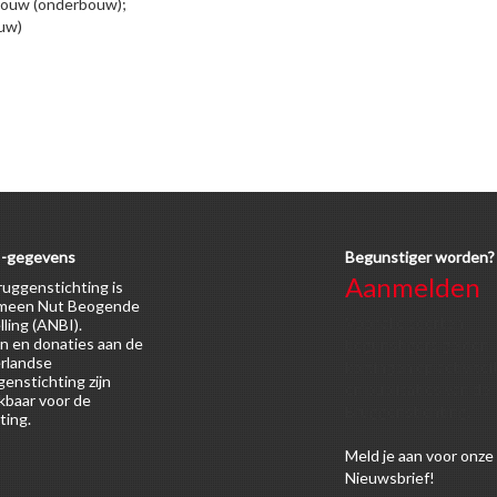
ouw (onderbouw);
uw)
-gegevens
Begunstiger worden?
Aanmelden
uggenstichting is
meen Nut Beogende
Voor alle soorten
lling (ANBI).
n en donaties aan de
begunstigers gelden
rlandse
kortingen op activitei
enstichting zijn
en publicaties van de
kbaar voor de
Bruggenstichting.
ting.
Meld
je aan
voor onze
Nieuwsbrief!