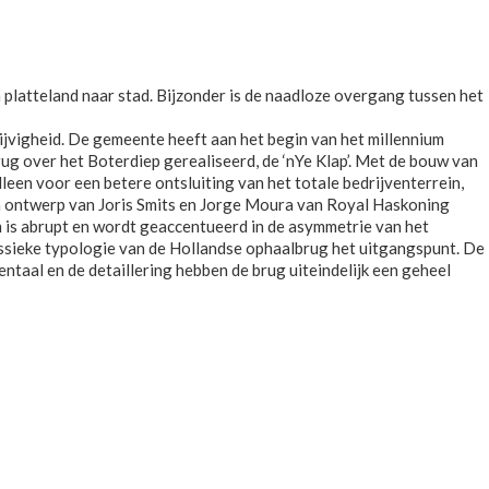
platteland naar stad. Bijzonder is de naadloze overgang tussen het
ijvigheid. De gemeente heeft aan het begin van het millennium
brug over het Boterdiep gerealiseerd, de ‘nYe Klap’. Met de bouw van
een voor een betere ontsluiting van het totale bedrijventerrein,
sch ontwerp van Joris Smits en Jorge Moura van Royal Haskoning
m is abrupt en wordt geaccentueerd in de asymmetrie van het
lassieke typologie van de Hollandse ophaalbrug het uitgangspunt. De
ntaal en de detaillering hebben de brug uiteindelijk een geheel