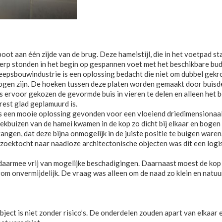
 aan één zijde van de brug. Deze hameistijl, die in het voetpad staa
ntwerp stonden in het begin op gespannen voet met het beschikbare 
heepsbouwindustrie is een oplossing bedacht die niet om dubbel gekro
ebogen zijn. De hoeken tussen deze platen worden gemaakt door buisde
, is ervoor gekozen de gevormde buis in vieren te delen en alleen het
rest glad geplamuurd is.
een mooie oplossing gevonden voor een vloeiend driedimensionaal o
kbuizen van de hamei kwamen in de kop zo dicht bij elkaar en bogen 
ngen, dat deze bijna onmogelijk in de juiste positie te buigen waren.
 zoektocht naar naadloze architectonische objecten was dit een logi
daarmee vrij van mogelijke beschadigingen. Daarnaast moest de kop a
m onvermijdelijk. De vraag was alleen om de naad zo klein en natuur
bject is niet zonder risico’s. De onderdelen zouden apart van elkaa