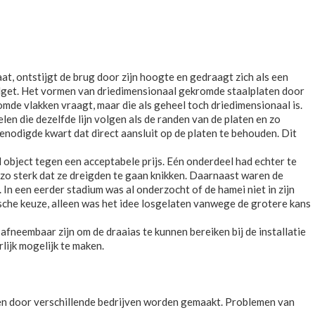
t, ontstijgt de brug door zijn hoogte en gedraagt zich als een
budget. Het vormen van driedimensionaal gekromde staalplaten door
mde vlakken vraagt, maar die als geheel toch driedimensionaal is.
len die dezelfde lijn volgen als de randen van de platen en zo
 benodigde kwart dat direct aansluit op de platen te behouden. Dit
bject tegen een acceptabele prijs. Eén onderdeel had echter te
zo sterk dat ze dreigden te gaan knikken. Daarnaast waren de
 In een eerder stadium was al onderzocht of de hamei niet in zijn
sche keuze, alleen was het idee losgelaten vanwege de grotere kans
fneembaar zijn om de draaias te kunnen bereiken bij de installatie
lijk mogelijk te maken.
r en door verschillende bedrijven worden gemaakt. Problemen van