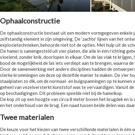
Ophaalconstructie
De ophaalconstructie bestaat uit een modern vormgegeven enkele poot
zelfstandig element in zijn omgeving. De ‘zachte’ lijnen van het o
explosietechnieken, behoorde niet tot de opties. Met hulp uit de sc
De hamei is samengesteld uit vier platen, die alle in één richting g
vloeiend, zonder knik, doorlopen in elkaar. Om de las vlak te krijgen
bood de mogelijkheid de las iets verdiept aan te brengen, waarna de 
Door de samenwerking met andere disciplines hadden de ontwerpers 
sterke krommingen om deze op dezelfde manier te maken. De vier hoe
staalplaten zo dik, om de normaal- en buigspanningen op te kunnen va
geheel van vezelversterkt kunststof was te vervaardigen. Vanuit de
op beschadigingen. Dit probleem speelde niet bij de hameikop.
De kop zit op een hoogte van circa 8 meter boven het brugdek en is 
en het onderhoud van de brug. Een naad tussen beide delen was daaro
Twee materialen
De keuze voor het kiezen van twee verschillende materialen in één o