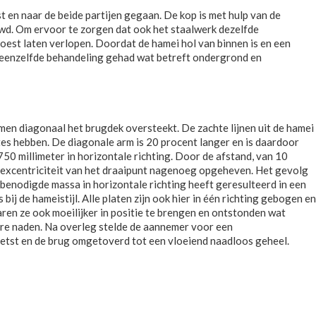
t en naar de beide partijen gegaan. De kop is met hulp van de
ouwd. Om ervoor te zorgen dat ook het staalwerk dezelfde
est laten verlopen. Doordat de hamei hol van binnen is en een
en eenzelfde behandeling gehad wat betreft ondergrond en
en diagonaal het brugdek oversteekt. De zachte lijnen uit de hamei
es hebben. De diagonale arm is 20 procent langer en is daardoor
50 millimeter in horizontale richting. Door de afstand, van 10
e excentriciteit van het draaipunt nagenoeg opgeheven. Het gevolg
 benodigde massa in horizontale richting heeft geresulteerd in een
ij de hameistijl. Alle platen zijn ook hier in één richting gebogen en
ren ze ook moeilijker in positie te brengen en ontstonden wat
bare naden. Na overleg stelde de aannemer voor een
etst en de brug omgetoverd tot een vloeiend naadloos geheel.