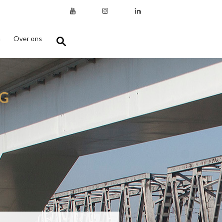
n
Over ons
G