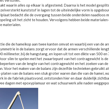
et verschiet.
kt waarin alles op elkaar is afgestemd. Daarna is het model gesplits
ezelversterkt kunststof in lagen tot de uiteindelijke vorm is opgeb
lplaat bedacht die de overgang tussen beide onderdelen naadloos mo
oppeling uit het zicht te houden. Vervolgens hebben beide material
e materialen.
ie die de hameikop aan twee kanten omvat en waarbij een van de arm
ymmetrie in de balans zorgt ervoor dat de armen verschillende lengt
illimeter, bij de hangstang, en lopen uit tot een dikte van 500 en 7
 Door slim te spelen met het zwaartepunt van het contragewicht is d
et beperken van de lengte van het contragewicht en het zoeken van de
. Voor het maken van de balans zijn dezelfde technieken gebruikt als b
platen van de balans een stuk groter waren dan die van de hamei, wa
rk in de fabriek plaatsvond, ontstonden hier en daar duidelijk zicht
twee dagen met epoxyplamuur en wat schuurwerk alle naden weggepo