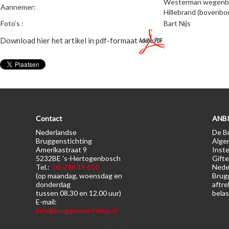
Westerman wegenb
Aannemer:
Hillebrand (bovenbo
Foto’s :
Bart Nijs
Download hier het artikel in pdf-formaat
Contact
ANBI
Nederlandse
De Br
Bruggenstichting
Alge
Amerikastraat 9
Inste
5232BE 's-Hertogenbosch
Gifte
Tel.:
06-288 19 650
Nede
(op maandag, woensdag en
Brugg
donderdag
aftre
tussen 08.30 en 12.00 uur)
belas
E-mail:
info@bruggenstichting.nl