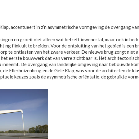
Klap, accentueert in z’n asymmetrische vormgeving de overgang van 
gen en groeit niet alleen wat betreft inwonertal, maar ook in bedr
hting flink uit te breiden. Voor de ontsluiting van het gebied is een 
p te ontlasten van het zware verkeer. De nieuwe brug zorgt niet all
, het eerste bouwwerk dat van verre zichtbaar is. Het architectoni
chap inneemt. De overgang van landelijke omgeving naar bebouwde ko
p, de Ellerhuizenbrug en de Gele Klap, was voor de architecten de k
eptuele keuzes zoals de asymmetrische oriëntatie, de gebruikte vorme