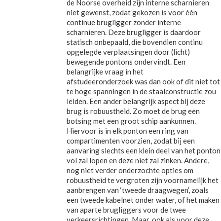
de Noorse overheid zijn interne scharnieren
niet gewenst, zodat gekozen is voor één
continue brugligger zonder interne
scharnieren. Deze brugligger is daardoor
statisch onbepaald, die bovendien continu
opgelegde verplaatsingen door (licht)
bewegende pontons ondervindt. Een
belangrijke vraag in het
afstudeeronderzoek was dan ook of dit niet tot
te hoge spanningen in de staalconstructie zou
leiden. Een ander belangrijk aspect bij deze
brug is robuustheid. Zo moet de brug een
botsing met een groot schip aankunnen.
Hiervoor is in elk ponton een ring van
compartimenten voorzien, zodat bij een
aanvaring slechts een klein deel van het ponton
vol zal lopen en deze niet zal zinken. Andere,
nog niet verder onderzochte opties om
robuustheid te vergroten zijn voornamelijk het
aanbrengen van ‘tweede draagwegen’, zoals
een tweede kabelnet onder water, of het maken
van aparte brugliggers voor de twee
verkeersrichtingen. Maar, ook als voor deze