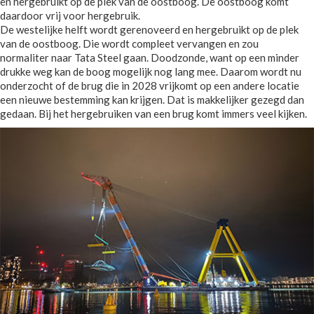
en hergebruikt op de plek van de oostboog. De oostboog komt
daardoor vrij voor hergebruik.
De westelijke helft wordt gerenoveerd en hergebruikt op de plek
van de oostboog. Die wordt compleet vervangen en zou
normaliter naar Tata Steel gaan. Doodzonde, want op een minder
drukke weg kan de boog mogelijk nog lang mee. Daarom wordt nu
onderzocht of de brug die in 2028 vrijkomt op een andere locatie
een nieuwe bestemming kan krijgen. Dat is makkelijker gezegd dan
gedaan. Bij het hergebruiken van een brug komt immers veel kijken.