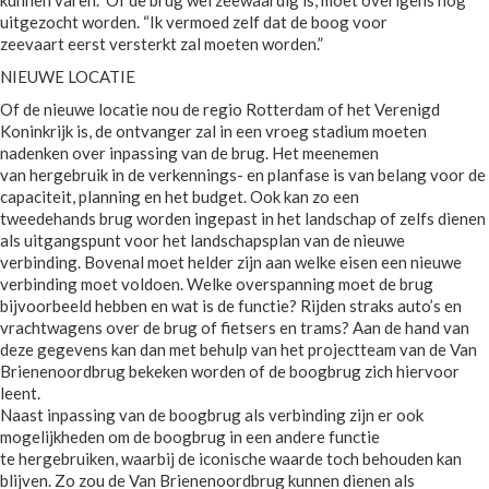
kunnen varen.” Of de brug wel zeewaardig is, moet overigens nog
uitgezocht worden. “Ik vermoed zelf dat de boog voor
zeevaart eerst versterkt zal moeten worden.”
NIEUWE LOCATIE
Of de nieuwe locatie nou de regio Rotterdam of het Verenigd
Koninkrijk is, de ontvanger zal in een vroeg stadium moeten
nadenken over inpassing van de brug. Het meenemen
van hergebruik in de verkennings- en planfase is van belang voor de
capaciteit, planning en het budget. Ook kan zo een
tweedehands brug worden ingepast in het landschap of zelfs dienen
als uitgangspunt voor het landschapsplan van de nieuwe
verbinding. Bovenal moet helder zijn aan welke eisen een nieuwe
verbinding moet voldoen. Welke overspanning moet de brug
bijvoorbeeld hebben en wat is de functie? Rijden straks auto’s en
vrachtwagens over de brug of fietsers en trams? Aan de hand van
deze gegevens kan dan met behulp van het projectteam van de Van
Brienenoordbrug bekeken worden of de boogbrug zich hiervoor
leent.
Naast inpassing van de boogbrug als verbinding zijn er ook
mogelijkheden om de boogbrug in een andere functie
te hergebruiken, waarbij de iconische waarde toch behouden kan
blijven. Zo zou de Van Brienenoordbrug kunnen dienen als