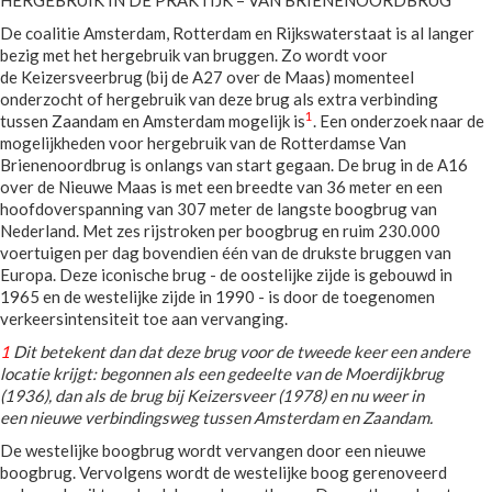
De coalitie Amsterdam, Rotterdam en Rijkswaterstaat is al langer
bezig met het hergebruik van bruggen. Zo wordt voor
de Keizersveerbrug (bij de A27 over de Maas) momenteel
onderzocht of hergebruik van deze brug als extra verbinding
1
tussen Zaandam en Amsterdam mogelijk is
. Een onderzoek naar de
mogelijkheden voor hergebruik van de Rotterdamse Van
Brienenoordbrug is onlangs van start gegaan. De brug in de A16
over de Nieuwe Maas is met een breedte van 36 meter en een
hoofdoverspanning van 307 meter de langste boogbrug van
Nederland. Met zes rijstroken per boogbrug en ruim 230.000
voertuigen per dag bovendien één van de drukste bruggen van
Europa. Deze iconische brug - de oostelijke zijde is gebouwd in
1965 en de westelijke zijde in 1990 - is door de toegenomen
verkeersintensiteit toe aan vervanging.
1
Dit betekent dan dat deze brug voor de tweede keer een andere
locatie krijgt: begonnen als een gedeelte van de Moerdijkbrug
(1936), dan als de brug bij Keizersveer (1978) en nu weer in
een nieuwe verbindingsweg tussen Amsterdam en Zaandam.
De westelijke boogbrug wordt vervangen door een nieuwe
boogbrug. Vervolgens wordt de westelijke boog gerenoveerd