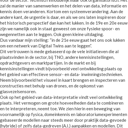
voor de sector. Technisch inhoudelijk maar ook organisatorisch. Het
zal de manier van samenwerken en het delen van data, informatie en
kennis doen veranderen. Kortom een systeemverandering. Aan de
andere kant, de urgentie is daar, en als we ons laten inspireren door
het historisch perspectief dan kan het lukken. In de 19e en 20e eeuw
zijn we namelijk ook in staat geweest om onze fysieke spoor- en
wegennetten aan te leggen. Ook geen kleine uitdaging.
Dus vandaar mijn stelling: “in de 21e eeuw gaat het ons ook lukken
om een netwerk van Digital Twins aan te leggen”.
Dit vertrouwen is mede gebaseerd op de vele initiatieven die al
plaatsvinden in de sector, bij TNO, andere kennisinstellingen,
opdrachtgevers en marktpartijen. In de markt en bij
kennisinstellingen vindt bijvoorbeeld veel ontwikkeling plaats op
het gebied van effectieve sensor- en data- inwinningstechnieken.
Neem bijvoorbeeld het visueel in kaart brengen en inspecteren van
constructies met behulp van drones, en de opkomst van
glasvezelsensoren.
Ook op het gebied van data-interpretatie vindt veel ontwikkeling
plaats. Het vermogen om grote hoeveelheden data te combineren
en te interpreteren, neemt toe. We zien hierin een beweging van
voornamelijk op fysica, domeinkennis en laboratoriumexperimenten
gebaseerde modellen naar steeds meer door praktijk data-gevoede
(hybride) of zelfs data-gedreven (A.I.) aanpakken en modellen. Dit