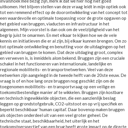
invalshoek mee bezig zijn, merk ik dat we hier nog niet goed
uitkomen. Het blijven stellen van deze vraag leidt in mijn optiek ook
tot een remmend effect op de doorontwikkeling van het concept tot
een waardevolle en optimale toepassing voor de grote opgaven op
het gebied van bruggen, viaducten en infrastructuur in het
algemeen. Mijn voorstel is dan ook om de veelzijdigheid van het
begrip juist te omarmen. En met elkaar te kijken hoe we de vele
kennis en initiatieven die er al zijn, bij elkaar kunnen brengen. Om zo
tot optimale ontwikkeling en benutting voor de uitdagingen op het
gebied van bruggen te komen. Dat deze uitdaging groot, complex
en verweven is, is inmiddels alom bekend. Bruggen zijn een cruciale
schakel in het functioneren van internationale, landelijke en
regionale mobiliteits- en transportnetwerken. Veel van deze
netwerken zijn aangelegd in de tweede helft van de 20ste eeuw. De
vraag is of en hoe lang onze bruggen nog geschikt zijn om de
toegenomen mobiliteits- en transportvraag op een veilige en
toekomstbestendige manier af te wikkelen. Bruggen zijn kostbare
en technisch ingewikkelde objecten, die een aanzienlijk beslag
leggen op grondstofgebruik, CO2-uitstoot en op vrij specifiek en
beperkt beschikbaar ‘human capital’. Daar bovenop maken bruggen
als objecten onderdeel uit van een veel groter geheel. De
technische staat, beschikbaarheid, het uiterlijk en het
toekomstperspectief van een brug heeft grote impact op de directe