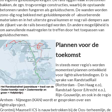
bakken, de zgn. trogvormige constructies, waarbij de opstaande
betonnen randen fungeren als geluidsscherm. De wanden worden
zono-dig nog bekleed met geluiddempende of -absorberende
materialen en in het uiterste geval kunnen er nog rail-dempers aan
de zijkant van de rails bevestigd worden. En andere mogelijkheid is
om aanvullende maatregelen te treffen door het toepassen van
geluidsschermen.
Plannen voor de
toekomst
In steeds meer regio’s worden
momenteel plannen ontwikkeld
voor lightrailverbindingen. Er is
sprake van RandstadRail
(Rotterdam - Den Haag e.o),
Randstad-Spoor (Utrecht e.o.),
Rijn-Gouwelijn, en ook in de regio
Arnhem - Nijmegen (KAN) wordt er gesproken over een
lightrailproject.
Grontmij Maunsell ICS is nauw betrokken bij de Oos-terheemlijn, de