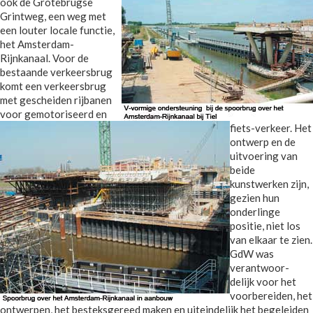
ook de Grotebrugse
Grintweg, een weg met
een louter locale functie,
het Amsterdam-
Rijnkanaal. Voor de
bestaande verkeersbrug
komt een verkeersbrug
met gescheiden rijbanen
voor gemotoriseerd en
fiets-verkeer. Het
ontwerp en de
uitvoering van
beide
kunstwerken zijn,
gezien hun
onderlinge
positie, niet los
van elkaar te zien.
GdW was
verantwoor-
delijk voor het
voorbereiden, het
ontwerpen, het besteksgereed maken en uiteindelijk het begeleiden