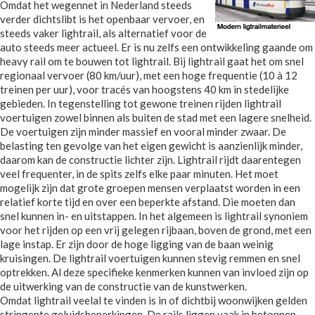
Omdat het wegennet in Nederland steeds
verder dichtslibt is het openbaar vervoer, en
steeds vaker lightrail, als alternatief voor de
auto steeds meer actueel. Er is nu zelfs een ontwikkeling gaande om
heavy rail om te bouwen tot lightrail. Bij lightrail gaat het om snel
regionaal vervoer (80 km/uur), met een hoge frequentie (10 à 12
treinen per uur), voor tracés van hoogstens 40 km in stedelijke
gebieden. In tegenstelling tot gewone treinen rijden lightrail
voertuigen zowel binnen als buiten de stad met een lagere snelheid.
De voertuigen zijn minder massief en vooral minder zwaar. De
belasting ten gevolge van het eigen gewicht is aanzienlijk minder,
daarom kan de constructie lichter zijn. Lightrail rijdt daarentegen
veel frequenter, in de spits zelfs elke paar minuten. Het moet
mogelijk zijn dat grote groepen mensen verplaatst worden in een
relatief korte tijd en over een beperkte afstand. Die moeten dan
snel kunnen in- en uitstappen. In het algemeen is lightrail synoniem
voor het rijden op een vrij gelegen rijbaan, boven de grond, met een
lage instap. Er zijn door de hoge ligging van de baan weinig
kruisingen. De lightrail voertuigen kunnen stevig remmen en snel
optrekken. Al deze specifieke kenmerken kunnen van invloed zijn op
de uitwerking van de constructie van de kunstwerken.
Omdat lightrail veelal te vinden is in of dichtbij woonwijken gelden
stringente geluidsbeperkingen. De rails liggen vaak in betonnen