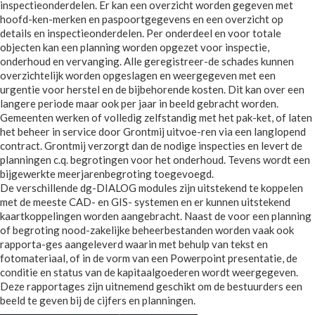
inspectieonderdelen. Er kan een overzicht worden gegeven met
hoofd-ken-merken en paspoortgegevens en een overzicht op
details en inspectieonderdelen. Per onderdeel en voor totale
objecten kan een planning worden opgezet voor inspectie,
onderhoud en vervanging. Alle geregistreer-de schades kunnen
overzichtelijk worden opgeslagen en weergegeven met een
urgentie voor herstel en de bijbehorende kosten. Dit kan over een
langere periode maar ook per jaar in beeld gebracht worden.
Gemeenten werken of volledig zelfstandig met het pak-ket, of laten
het beheer in service door Grontmij uitvoe-ren via een langlopend
contract. Grontmij verzorgt dan de nodige inspecties en levert de
planningen c.q. begrotingen voor het onderhoud. Tevens wordt een
bijgewerkte meerjarenbegroting toegevoegd.
De verschillende dg-DIALOG modules zijn uitstekend te koppelen
met de meeste CAD- en GIS- systemen en er kunnen uitstekend
kaartkoppelingen worden aangebracht. Naast de voor een planning
of begroting nood-zakelijke beheerbestanden worden vaak ook
rapporta-ges aangeleverd waarin met behulp van tekst en
fotomateriaal, of in de vorm van een Powerpoint presentatie, de
conditie en status van de kapitaalgoederen wordt weergegeven.
Deze rapportages zijn uitnemend geschikt om de bestuurders een
beeld te geven bij de cijfers en planningen.