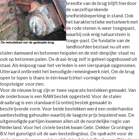
breedte van de brug blijft hierdoor
de vanzelfsprekende
snelheidsbeperking in stand. Ook
het karakteristieke metselwerk met
de rode stenen is weer toegepast,
waarbij ook enig natuursteen is
toege-past. De fundatie van de
landhoofden bestaat nu uit een
stalen damwand en betonnen heipalen en de mid-denpijler staat nu
ook op betonnen palen. De draai-brug zelf is geheel opgebouwd uit
staal. Als knipoog naar het verleden is een sierspanjuk opgenomen.
Uiteraard ontbreekt het benodigde remmingwerk niet. Om de brug
open te lopen is thans in één kwartcirkel-vormige houten
loopsteiger voorzien.
Voor de nieuwe brug zijn er twee separate bestekken gemaakt. Van
de onderbouw is een RAW bestek opgesteld. Voor de stalen
draaibrug is een standaard Grontmij bestek gemaakt in
beschrijvende vorm. Voor beide bestekken werd een onderhandse
aanbesteding gehouden waarbij de laagste prijs bepalend was. De
uitgenodigde partijen kwamen allen uit de noordelijke regio van
Nederland. Voor het civiele bestek kwam Gebr. Dekker Groningen
B.V. het gunstigst uit de aan-bestedingsbus. De opdracht voor de