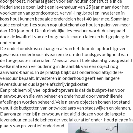
doorgeroest. Normaal geldt voor een houten constructie in de
Nederlandse open lucht een levensduur van 25 jaar, maar door het
voorkomen van grondcontact, vervui-ling, broei en inwateren in
kops hout kunnen bepaalde onderdelen best 40 jaar mee. Sommige
oude construc-ties staan nog uitstekend op houten palen van meer
dan 100 jaar oud. De uiteindelijke levensduur wordt dus bepaald
door de kwaliteit van de toegepaste mate-rialen en het gepleegde
onderhoud.
De onderhoudskosten hangen af van het door de opdrachtgever
gewenste onderhoudsniveau en de on-derhoudsgevoeligheid van
de toegepaste materialen. Meestal wordt beleidsmatig vastgesteld
welke mate van veroudering in de aanblik van een object nog
aanvaard-baar is. In de praktijk blijkt dat onderhoud altijd de le-
vensduur bepaalt. Investeren in onderhoud geeft een langere
levensduur en dus lagere afschrijvingskosten.
Een probleem bij veel opdrachtgevers is dat de budget-ten voor
nieuwbouw en die van beheer en onderhoud door verschillende
afdelingen worden beheerd. Vele nieuwe objecten komen tot stand
vanuit de budgetten van ontwikkelaars van stadswijken en plannen.
Daarom zal men bij nieuwbouw niet altijd kiezen voor de langste
levensduur en zal de beheerder veelal curatief onder-houd plegen in
plaats van preventief onderhoud.