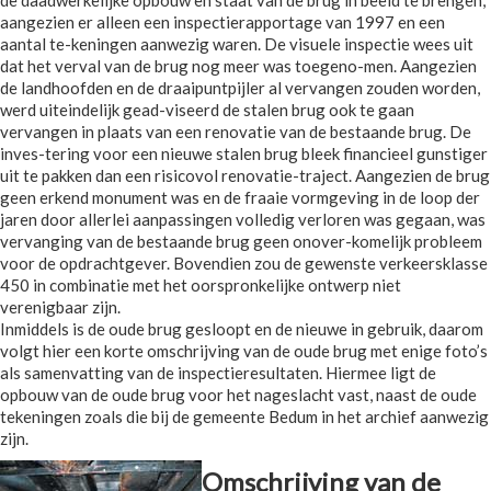
aangezien er alleen een inspectierapportage van 1997 en een
aantal te-keningen aanwezig waren. De visuele inspectie wees uit
dat het verval van de brug nog meer was toegeno-men. Aangezien
de landhoofden en de draaipuntpijler al vervangen zouden worden,
werd uiteindelijk gead-viseerd de stalen brug ook te gaan
vervangen in plaats van een renovatie van de bestaande brug. De
inves-tering voor een nieuwe stalen brug bleek financieel gunstiger
uit te pakken dan een risicovol renovatie-traject. Aangezien de brug
geen erkend monument was en de fraaie vormgeving in de loop der
jaren door allerlei aanpassingen volledig verloren was gegaan, was
vervanging van de bestaande brug geen onover-komelijk probleem
voor de opdrachtgever. Bovendien zou de gewenste verkeersklasse
450 in combinatie met het oorspronkelijke ontwerp niet
verenigbaar zijn.
Inmiddels is de oude brug gesloopt en de nieuwe in gebruik, daarom
volgt hier een korte omschrijving van de oude brug met enige foto’s
als samenvatting van de inspectieresultaten. Hiermee ligt de
opbouw van de oude brug voor het nageslacht vast, naast de oude
tekeningen zoals die bij de gemeente Bedum in het archief aanwezig
zijn.
Omschrijving van de