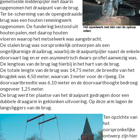
gemetselde middenpijler met daarin
opgenomen het draaipunt van de brug.
Ter be-scherming van de opengedraaide
brug was een houten remmingwerk
opgenomen. De fundering bestond uit
houten palen, met daarop houten
vloeren waarop het metselwerk was aangebracht.
De stalen brug was oorspronkelijk ontworpen als een
ongelijkarmige draaibrug, waarbij de draaipuntpijler naast de enkele
doorvaart lag en er een asymmetrisch dwars-profiel aanwezig was.
De lengteas van de brug lag hierbij in het hart van de brug.
De totale lengte van de brug was 14,75 meter, de breedte van het
brugdek was 4,50 meter, waarvan 3 meter voor de rijweg. De
doorvaartbreedte was 6,10 meter en de doorvaarthoogte bedroeg
ongeveer 1,25 meter.
De brug werd ter plaatse van het draaipunt gedragen door een
dubbele draagarm in geklonken uitvoering. Op deze arm lagen de
langsliggers van de brug.
Ten opzichte van
het
oorspronkelijke
ontwerp zijn hier