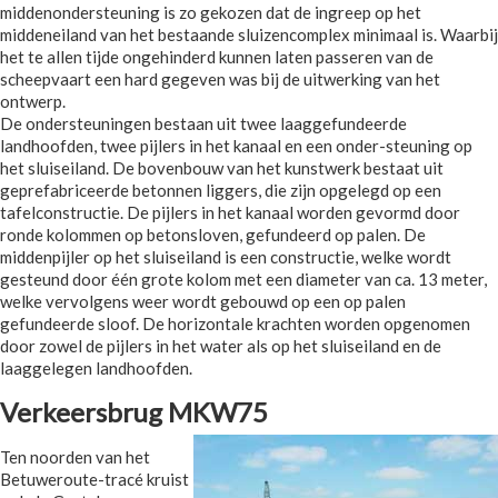
middenondersteuning is zo gekozen dat de ingreep op het
middeneiland van het bestaande sluizencomplex minimaal is. Waarbij
het te allen tijde ongehinderd kunnen laten passeren van de
scheepvaart een hard gegeven was bij de uitwerking van het
ontwerp.
De ondersteuningen bestaan uit twee laaggefundeerde
landhoofden, twee pijlers in het kanaal en een onder-steuning op
het sluiseiland. De bovenbouw van het kunstwerk bestaat uit
geprefabriceerde betonnen liggers, die zijn opgelegd op een
tafelconstructie. De pijlers in het kanaal worden gevormd door
ronde kolommen op betonsloven, gefundeerd op palen. De
middenpijler op het sluiseiland is een constructie, welke wordt
gesteund door één grote kolom met een diameter van ca. 13 meter,
welke vervolgens weer wordt gebouwd op een op palen
gefundeerde sloof. De horizontale krachten worden opgenomen
door zowel de pijlers in het water als op het sluiseiland en de
laaggelegen landhoofden.
Verkeersbrug MKW75
Ten noorden van het
Betuweroute-tracé kruist