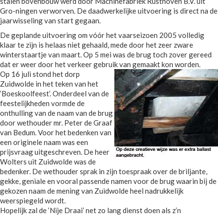
stalen bovenbouw werd door Machinefabriek Rusthoven B.V. uit
Gro-ningen verworven. De daadwerkelijke uitvoering is direct na de
jaarwisseling van start gegaan.
De geplande uitvoering om vóór het vaarseizoen 2005 volledig
klaar te zijn is helaas niet gehaald, mede door het zeer zware
winterstaartje van maart. Op 5 mei was de brug toch zover gereed
dat er weer door het verkeer gebruik van gemaakt kon worden.
Op 16 juli stond het dorp
Zuidwolde in het teken van het
‘Boeskoolfeest’. Onderdeel van de
feestelijkheden vormde de
onthulling van de naam van de brug
door wethouder mr. Peter de Graaf
van Bedum. Voor het bedenken van
een originele naam was een
prijsvraag uitgeschreven. De heer
Wolters uit Zuidwolde was de
bedenker. De wethouder sprak in zijn toespraak over de briljante,
gekke, geniale en vooral passende namen voor de brug waarin bij de
gekozen naam de mening van Zuidwolde heel nadrukkelijk
weerspiegeld wordt.
Hopelijk zal de ‘Nije Draai’ net zo lang dienst doen als z’n