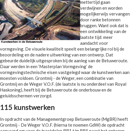
mettertijd gaan
verdwijnen en worden
mogelijkerwijs vervangen
door ranke betonnen
bruggen. Want ook dat is
een ontwikkeling van de
laatste tijd: meer
aandacht voor
vormgeving. De visuele kwaliteit speelt een belangrijke rol bij de
beoordeling en de nadere uitwerking van een ontwerp. Dat
gebeurde duidelijk uitgesproken bij de aanleg van de Betuweroute.
Daar werden in een ‘Masterplan Vormgeving’ de
vormgevingstechnische eisen vastgelegd waar de kunstwerken aan
moesten voldoen. Grontmij - de Weger, een combinatie van
Grontmij en de Weger V.O.F. (de laatste is nu onderdeel van Royal
Haskoning), heeft bij de Betuweroute de onderbouw en de
geluidsschermen verzorgd.
115 kunstwerken
In opdracht van de Managementgroep Betuweroute (MgBR) heeft
Grontmij - De Weger V.O.F. (hierna te noemen GdW) de opdracht
aanvaard om voor de tracédelen BR1 t/m BR5 naast het ontwerp