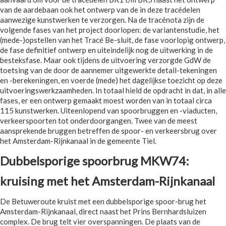
van de aardebaan ook het ontwerp van de in deze tracédelen
aanwezige kunstwerken te verzorgen. Na de tracénota zijn de
volgende fases van het project doorlopen: de variantenstudie, het
(mede-)opstellen van het Tracé Be-sluit, de fase voorlopig ontwerp,
de fase definitief ontwerp en uiteindelijk nog de uitwerking in de
besteksfase. Maar ook tijdens de uitvoering verzorgde GdW de
toetsing van de door de aannemer uitgewerkte detail-tekeningen
en -berekeningen, en voerde (mede) het dagelijkse toezicht op deze
uitvoeringswerkzaamheden. In totaal hield de opdracht in dat, in alle
fases, er een ontwerp gemaakt moest worden van in totaal circa
115 kunstwerken. Uiteenlopend van spoorbruggen en -viaducten,
verkeerspoorten tot onderdoorgangen. Twee van de meest
aansprekende bruggen betreffen de spoor- en verkeersbrug over
het Amsterdam-Rijnkanaal in de gemeente Tiel.
Dubbelsporige spoorbrug MKW74:
kruising met het Amsterdam-Rijnkanaal
De Betuweroute kruist met een dubbelsporige spoor-brug het
Amsterdam-Rijnkanaal, direct naast het Prins Bernhardsluizen
complex. De brug telt vier overspanningen. De plaats van de