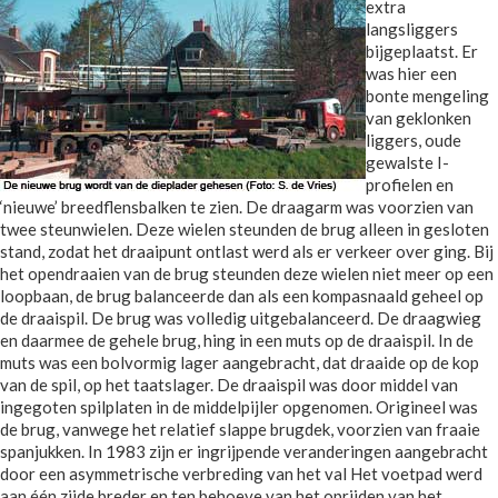
extra
langsliggers
bijgeplaatst. Er
was hier een
bonte mengeling
van geklonken
liggers, oude
gewalste I-
profielen en
‘nieuwe’ breedflensbalken te zien. De draagarm was voorzien van
twee steunwielen. Deze wielen steunden de brug alleen in gesloten
stand, zodat het draaipunt ontlast werd als er verkeer over ging. Bij
het opendraaien van de brug steunden deze wielen niet meer op een
loopbaan, de brug balanceerde dan als een kompasnaald geheel op
de draaispil. De brug was volledig uitgebalanceerd. De draagwieg
en daarmee de gehele brug, hing in een muts op de draaispil. In de
muts was een bolvormig lager aangebracht, dat draaide op de kop
van de spil, op het taatslager. De draaispil was door middel van
ingegoten spilplaten in de middelpijler opgenomen. Origineel was
de brug, vanwege het relatief slappe brugdek, voorzien van fraaie
spanjukken. In 1983 zijn er ingrijpende veranderingen aangebracht
door een asymmetrische verbreding van het val Het voetpad werd
aan één zijde breder en ten behoeve van het oprijden van het