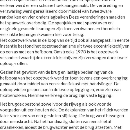
verkeer werd er een schuine hoek aangemaakt. De verbreding en
verzwaring werd gerealiseerd door middel van twee zware
randbalken en vier onderslagbalken Deze veranderingen maakten
het spanwerk overbodig. De spanjukken met spanstaven en
originele gesmede leuningen zijn toen verdwenen en thermisch
verzinkte leuningen kwamen hiervoor terug.
Het opzetwerk was in de loop van de tijd ook al aangepast. In eerste
instantie bestond het opzetmechanisme uit twee excentriekschijven
op een as met een hefboom. Omstreeks 1978 is het opzetwerk
veranderd waarbij de excentriekschijven zijn vervangen door twee
oploop-rollen.
Gezien het gewicht van de brug en lastige bediening van de
hefboom van het opzetwerk werd er toen tevens een overbrenging
gemaakt door middel van een reductiekast met handslinger. De
oploopwielen grepen aan in de twee opleggingen, voorzien van
fixatienokken. Hiermee verkreeg de brug zijn vaste ligging.
Het brugdek bestond zowel voor de rijweg als ook voor de
voetpaden uit een houten dek. De dekplanken van het rijdek werden
later voorzien van een gesloten slijtlaag. De brug werd bewogen
door menskracht. Na het handmatig sluiten van een drietal
draaihekken, moest de brugwachter eerst de brug afzetten. Met