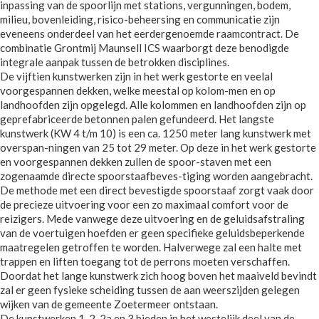
inpassing van de spoorlijn met stations, vergunningen, bodem,
milieu, bovenleiding, risico-beheersing en communicatie zijn
eveneens onderdeel van het eerdergenoemde raamcontract. De
combinatie Grontmij Maunsell ICS waarborgt deze benodigde
integrale aanpak tussen de betrokken disciplines.
De vijftien kunstwerken zijn in het werk gestorte en veelal
voorgespannen dekken, welke meestal op kolom-men en op
landhoofden zijn opgelegd. Alle kolommen en landhoofden zijn op
geprefabriceerde betonnen palen gefundeerd. Het langste
kunstwerk (KW 4 t/m 10) is een ca. 1250 meter lang kunstwerk met
overspan-ningen van 25 tot 29 meter. Op deze in het werk gestorte
en voorgespannen dekken zullen de spoor-staven met een
zogenaamde directe spoorstaafbeves-tiging worden aangebracht.
De methode met een direct bevestigde spoorstaaf zorgt vaak door
de precieze uitvoering voor een zo maximaal comfort voor de
reizigers. Mede vanwege deze uitvoering en de geluidsafstraling
van de voertuigen hoefden er geen specifieke geluidsbeperkende
maatregelen getroffen te worden. Halverwege zal een halte met
trappen en liften toegang tot de perrons moeten verschaffen.
Doordat het lange kunstwerk zich hoog boven het maaiveld bevindt
zal er geen fysieke scheiding tussen de aan weerszijden gelegen
wijken van de gemeente Zoetermeer ontstaan.
De kunstwerken 1, 2, 2a en 3 bieden in het westelijk deel van de