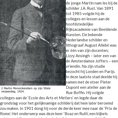
de jonge Martin nam les bij de
schilder J.A. Rust. Van 1891
tot 1985 volgde hij de
colleges en lessen aan de
hoofdstedelijke
Rijksacademie van Beeldende
Kunsten. De bekende
Nederlandse schilder en
lithograaf August Allebé was
er één van zijn docenten;
Lizzy Ansingh – later een van
de Amsterdamse Joffers – een
vriendin. Na zijn studie
bezocht hij Londen en Parijs.
In deze laatste stad deelde hij
samen met de etser Pieter
Dupont een atelier aan de
Rue Boffin. Hij volgde
colleges aan de ‘Ecole des Arts et Metiers’ en legde daar de
grondslag voor het gelijknamige schilderij dat hem later beroemd
zou maken. In 1901 dong hij voor de derde keer mee naar de ‘Prix de
Rome’. Het onderwerp was deze keer ‘Boaz en Ruth’, een bijbels