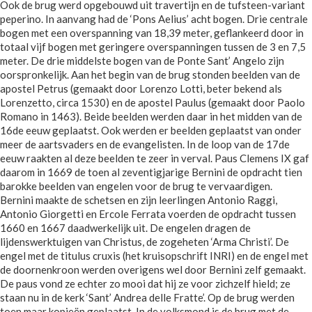
Ook de brug werd opgebouwd uit travertijn en de tufsteen-variant
peperino. In aanvang had de ‘Pons Aelius’ acht bogen. Drie centrale
bogen met een overspanning van 18,39 meter, geflankeerd door in
totaal vijf bogen met geringere overspanningen tussen de 3 en 7,5
meter. De drie middelste bogen van de Ponte Sant’ Angelo zijn
oorspronkelijk. Aan het begin van de brug stonden beelden van de
apostel Petrus (gemaakt door Lorenzo Lotti, beter bekend als
Lorenzetto, circa 1530) en de apostel Paulus (gemaakt door Paolo
Romano in 1463). Beide beelden werden daar in het midden van de
16de eeuw geplaatst. Ook werden er beelden geplaatst van onder
meer de aartsvaders en de evangelisten. In de loop van de 17de
eeuw raakten al deze beelden te zeer in verval. Paus Clemens IX gaf
daarom in 1669 de toen al zeventigjarige Bernini de opdracht tien
barokke beelden van engelen voor de brug te vervaardigen.
Bernini maakte de schetsen en zijn leerlingen Antonio Raggi,
Antonio Giorgetti en Ercole Ferrata voerden de opdracht tussen
1660 en 1667 daadwerkelijk uit. De engelen dragen de
lijdenswerktuigen van Christus, de zogeheten ‘Arma Christi’. De
engel met de titulus cruxis (het kruisopschrift INRI) en de engel met
de doornenkroon werden overigens wel door Bernini zelf gemaakt.
De paus vond ze echter zo mooi dat hij ze voor zichzelf hield; ze
staan nu in de kerk ‘Sant’ Andrea delle Fratte’. Op de brug werden
toen maar kopieën geplaatst. In de volksmond is de brug met de