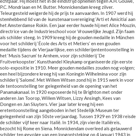
echtpaar. Hij moest het in de eindstrijd opnemen tegen A.H. Gouwe,
P.C. Mondriaan en M. Butter. Monnickendam kreeg zilver.
Teleurgesteld weigerde hij de prijs te aanvaarden. In 1907 werd hij
stemhebbend lid van de kunstenaarsvereniging ‘Arti et Amicitia’ aan
het Amsterdamse Rokin. Een jaar eerder huwde hij met Alice Mouzin,
directrice van de Industrieschool voor Vrouwelijke Jeugd. Zijn faam
als schilder steeg. In 1909 kreeg hij de gouden medaille in München
voor het schilderij ‘École des Arts et Metiers’ en een gouden
medaille tijdens de Vierjaarlijkse, een schilderijententoonstelling in
het ‘Musis Sacrum’ te Arnhem, voor zijn schilderij ‘De
Fruitverkoopster’. Kunsthandel Kleykamp organiseerde zijn eerste
solo-expositie in 1910. Meer gouden medailles zouden nog volgen;
een heel bijzondere kreeg hij van Koningin Wilhelmina voor zijn
schilderij ‘Salomé’. Met Willem Witsen zond hij in 1915 werk in voor
de tentoonstelling ter gelegenheid van de opening van het
Panamakanaal. In 1920 exposeerde hij te Brighton met onder
anderen Jan Toorop, Willem Witsen, Lizzy Ansingh, Kees van
Dongen en Jan Sluyters. Vier jaar later kreeg hij een
eretentoonstelling aangeboden in het Stedelijk Museum ter
gelegenheid van zijn 50ste verjaardag. Tussen 1929 en 1938 reisde
de schilder vijf keer naar Italië. In 1934, zijn vierde Italiëreis,
bezocht hij Rome en Siena. Monnickendam overleed als gelauwerd
schilder ten gevolge van een longontsteking op 4 januari 1943 in