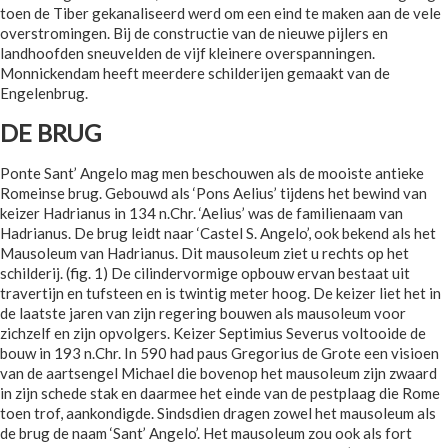
toen de Tiber gekanaliseerd werd om een eind te maken aan de vele
overstromingen. Bij de constructie van de nieuwe pijlers en
landhoofden sneuvelden de vijf kleinere overspanningen.
Monnickendam heeft meerdere schilderijen gemaakt van de
Engelenbrug.
DE BRUG
Ponte Sant’ Angelo mag men beschouwen als de mooiste antieke
Romeinse brug. Gebouwd als ‘Pons Aelius’ tijdens het bewind van
keizer Hadrianus in 134 n.Chr. ‘Aelius’ was de familienaam van
Hadrianus. De brug leidt naar ‘Castel S. Angelo’, ook bekend als het
Mausoleum van Hadrianus. Dit mausoleum ziet u rechts op het
schilderij. (fig. 1) De cilindervormige opbouw ervan bestaat uit
travertijn en tufsteen en is twintig meter hoog. De keizer liet het in
de laatste jaren van zijn regering bouwen als mausoleum voor
zichzelf en zijn opvolgers. Keizer Septimius Severus voltooide de
bouw in 193 n.Chr. In 590 had paus Gregorius de Grote een visioen
van de aartsengel Michael die bovenop het mausoleum zijn zwaard
in zijn schede stak en daarmee het einde van de pestplaag die Rome
toen trof, aankondigde. Sindsdien dragen zowel het mausoleum als
de brug de naam ‘Sant’ Angelo’. Het mausoleum zou ook als fort