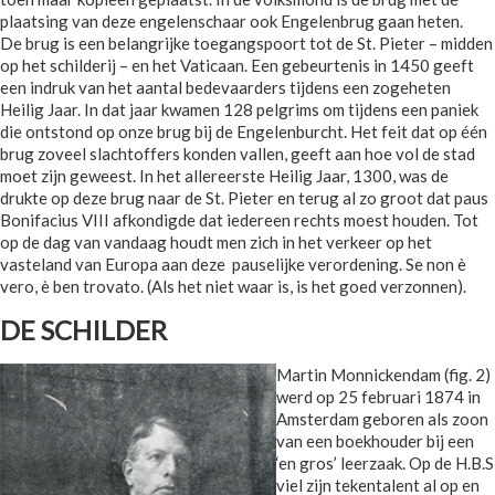
plaatsing van deze engelenschaar ook Engelenbrug gaan heten.
De brug is een belangrijke toegangspoort tot de St. Pieter – midden
op het schilderij – en het Vaticaan. Een gebeurtenis in 1450 geeft
een indruk van het aantal bedevaarders tijdens een zogeheten
Heilig Jaar. In dat jaar kwamen 128 pelgrims om tijdens een paniek
die ontstond op onze brug bij de Engelenburcht. Het feit dat op één
brug zoveel slachtoffers konden vallen, geeft aan hoe vol de stad
moet zijn geweest. In het allereerste Heilig Jaar, 1300, was de
drukte op deze brug naar de St. Pieter en terug al zo groot dat paus
Bonifacius VIII afkondigde dat iedereen rechts moest houden. Tot
op de dag van vandaag houdt men zich in het verkeer op het
vasteland van Europa aan deze pauselijke verordening. Se non è
vero, è ben trovato. (Als het niet waar is, is het goed verzonnen).
DE SCHILDER
Martin Monnickendam (fig. 2)
werd op 25 februari 1874 in
Amsterdam geboren als zoon
van een boekhouder bij een
‘en gros’ leerzaak. Op de H.B.S
viel zijn tekentalent al op en