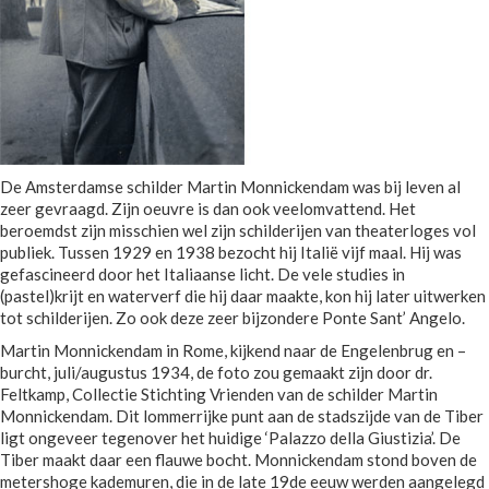
De Amsterdamse schilder Martin Monnickendam was bij leven al
zeer gevraagd. Zijn oeuvre is dan ook veelomvattend. Het
beroemdst zijn misschien wel zijn schilderijen van theaterloges vol
publiek. Tussen 1929 en 1938 bezocht hij Italië vijf maal. Hij was
gefascineerd door het Italiaanse licht. De vele studies in
(pastel)krijt en waterverf die hij daar maakte, kon hij later uitwerken
tot schilderijen. Zo ook deze zeer bijzondere Ponte Sant’ Angelo.
Martin Monnickendam in Rome, kijkend naar de Engelenbrug en –
burcht, juli/augustus 1934, de foto zou gemaakt zijn door dr.
Feltkamp, Collectie Stichting Vrienden van de schilder Martin
Monnickendam. Dit lommerrijke punt aan de stadszijde van de Tiber
ligt ongeveer tegenover het huidige ‘Palazzo della Giustizia’. De
Tiber maakt daar een flauwe bocht. Monnickendam stond boven de
metershoge kademuren, die in de late 19de eeuw werden aangelegd