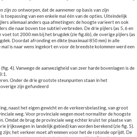
en zijn zo ontworpen, dat de aannemer op basis van zijn
is toepassing van een enkele mal één van de opties. Uiteindelijk
 pijlers allemaal anders qua afmetingen: de hoogte varieert en ook
ers die naar boven toe subtiel verbreden. De drie pijlers (as 5, 6 en
voet tot 2000 mm bij het brugdek (zie fig.6b), de overige pijlers (as
gdek. Doordat afronding en dikte (maximaal 850 mm) in alle
de mal is naar wens ingekort en voor de breedste kolommen werd een
n (fig. 4). Vanwege de aanwezigheid van zeer harde bovenlagen is de
8:1.
eren. Onder de drie grootste steunpunten staan in het
e overige zijn gefundeerd
ng, naast het eigen gewicht en de verkeersbelasting, van groot
vinciale weg. Voor provinciale wegen moet normaliter de hoogste
 Omdat de brug de provinciale weg echter kruist ter plaatse van
e (rijkswegen in landelijk gebied) kan worden berekend (zie fig. 5).
g zijn; het verkeer moet afremmen voor het de rotonde oprijdt. De