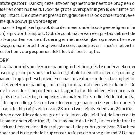
aatste gestort. Dankzij deze uitvoeringsmethode heeft de brug een
lder en continu beeld. Door de grote overspanningen is de ruimte ond
hap intact. De optie met prefab brugdekdelen is ook onderzocht, even
me qua bouwtijd voordeliger
n, maar is tegelijkertijd ook duurder, meer onderhoudsgevoelig en m
on) zijn voor transport. Ook de combinatie van een prefab dek met 
 steunpunten zou de uitvoering er niet makkelijker op maken. Een eve
rwogen, maar bracht ongewenste consequenties en risico’s met zich m
estort en voorgespannen dek bleek de beste optie.
DEK
haalbaarheid van de voorspanning in het brugdek te onderzoeken, vo
sering, principe van stortnaden, globale hoeveelheid voorspanning
anverloop zijn beschouwd. Een massieve doorsnede is daarbij het u
atief veel voorspanning, met een groot aantal meerveldse kabels. De
og boven de steunpunten naar laag in het veldmidden. Hierdoor is 
p als de uitvoering complexer zou maken. De studie leidde tot het v
 strengen, die gefaseerd worden voorgespannen (zie verder onder ‘V
en verdeeld in vijf velden van 28 m en twee eindvelden van 24 m (fig
k van dezelfde orde van grootte te laten zijn, leidt tot de kortere e
kromde onderzijde (fig. 8). De maximale dikte is 1,1 m en de betonst
 dek met één en dezelfde mal gemaakt die per brugdeel van 28 m best
rbaarheid is de gehele brugconstructie na de bouw gekeimd.2 De aan