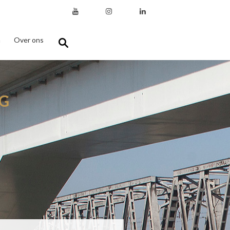
n
Over ons
G