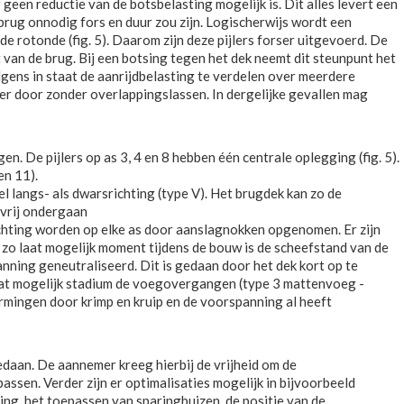
geen reductie van de botsbelasting mogelijk is. Dit alles levert een
rug onnodig fors en duur zou zijn. Logischerwijs wordt een
rotonde (fig. 5). Daarom zijn deze pijlers forser uitgevoerd. De
t van de brug. Bij een botsing tegen het dek neemt dit steunpunt het
gens in staat de aanrijdbelasting te verdelen over meerdere
ler door zonder overlappingslassen. In dergelijke gevallen mag
en. De pijlers op as 3, 4 en 8 hebben één centrale oplegging (fig. 5).
en 11).
l langs- als dwarsrichting (type V). Het brugdek kan zo de
 vrij ondergaan
srichting worden op elke as door aanslagnokken opgenomen. Er zijn
zo laat mogelijk moment tijdens de bouw is de scheefstand van de
ning geneutraliseerd. Dit is gedaan door het dek kort op te
 laat mogelijk stadium de voegovergangen (type 3 mattenvoeg -
rmingen door krimp en kruip en de voorspanning al heeft
edaan. De aannemer kreeg hierbij de vrijheid om de
en. Verder zijn er optimalisaties mogelijk in bijvoorbeeld
ing, het toepassen van sparingbuizen, de positie van de