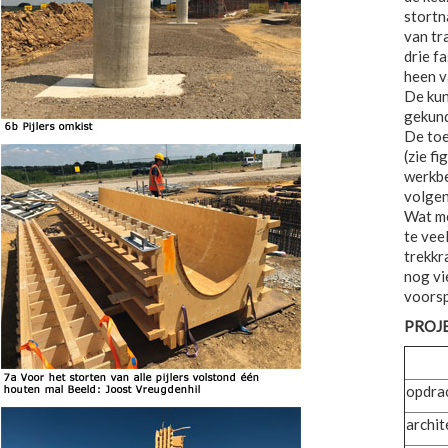
stortn
van tr
drie f
heen v
De kun
gekund
De toe
(zie f
werkbe
volgen
Wat me
te vee
trekkr
nog vi
voorsp
PROJ
opdra
archit