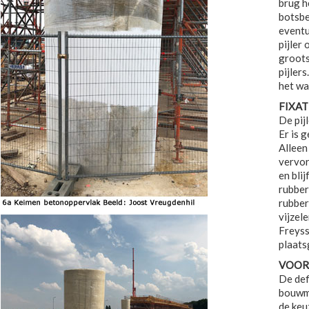
brug h
botsbe
eventu
pijler
groots
pijler
het wa
FIXAT
De pij
Er is 
Alleen
vervor
en bli
rubber
rubber
vijzel
Freyss
plaats
VOOR
De def
bouwme
de keu