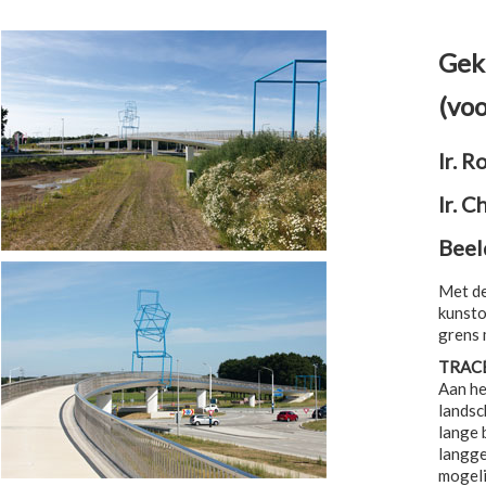
Gek
(vo
Ir. 
Ir. C
Beel
Met de
kunsto
grens 
TRAC
Aan he
landsc
lange 
langge
mogeli