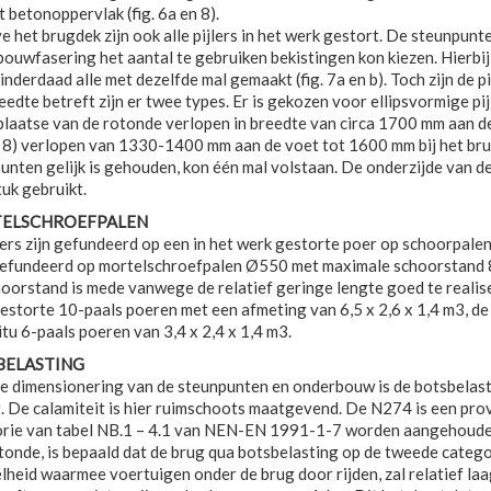
t betonoppervlak (fig. 6a en 8).
e het brugdek zijn ook alle pijlers in het werk gestort. De steunpunt
bouwfasering het aantal te gebruiken bekistingen kon kiezen. Hierbij 
e inderdaad alle met dezelfde mal gemaakt (fig. 7a en b). Toch zijn de
eedte betreft zijn er twee types. Er is gekozen voor ellipsvormige pijl
 plaatse van de rotonde verlopen in breedte van circa 1700 mm aan de 
n 8) verlopen van 1330-1400 mm aan de voet tot 1600 mm bij het bru
unten gelijk is gehouden, kon één mal volstaan. De onderzijde van 
tuk gebruikt.
ELSCHROEFPALEN
lers zijn gefundeerd op een in het werk gestorte poer op schoorpale
efundeerd op mortelschroefpalen Ø550 met maximale schoorstand 
oorstand is mede vanwege de relatief geringe lengte goed te realis
estorte 10-paals poeren met een afmeting van 6,5 x 2,6 x 1,4 m3, d
situ 6-paals poeren van 3,4 x 2,4 x 1,4 m3.
BELASTING
e dimensionering van de steunpunten en onderbouw is de botsbelasti
. De calamiteit is hier ruimschoots maatgevend. De N274 is een pro
rie van tabel NB.1 – 4.1 van NEN-EN 1991-1-7 worden aangehouden.
tonde, is bepaald dat de brug qua botsbelasting op de tweede categori
lheid waarmee voertuigen onder de brug door rijden, zal relatief laa