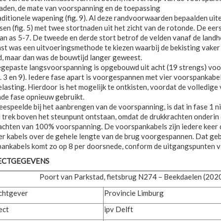
aden, de mate van voorspanning en de toepassing
aditionele wapening (fig. 9). Al deze randvoorwaarden bepaalden uitein
asen (fig. 5) met twee stortnaden uit het zicht van de rotonde. De e
an as 5-7. De tweede en derde stort betrof de velden vanaf de landho
st was een uitvoeringsmethode te kiezen waarbij de bekisting vaker 
, maar dan was de bouwtijd langer geweest.
gepaste langsvoorspanning is opgebouwd uit acht (19 strengs) voor
ig. 3 en 9). Iedere fase apart is voorgespannen met vier voorspanka
lasting. Hierdoor is het mogelijk te ontkisten, voordat de volledige
de fase opnieuw gebruikt.
espeelde bij het aanbrengen van de voorspanning, is dat in fase 1 
l trek boven het steunpunt ontstaan, omdat de drukkrachten onderin d
achten van 100% voorspanning. De voorspankabels zijn iedere keer 
er kabels over de gehele lengte van de brug voorgespannen. Dat geb
ankabels komt zo op 8 per doorsnede, conform de uitgangspunten va
ECTGEGEVENS
Poort van Parkstad, fietsbrug N274 – Beekdaelen (202
chtgever
Provincie Limburg
ect
ipv Delft