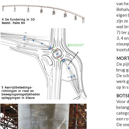
van he
Behalv
eigen 
zijn z
wat br
7) ter
3, 4 e
steunp
inzets
MORT
De pij
brug g
De sch
werk g
op in 
BOTS
Voor d
belang
catego
een ro
De sne