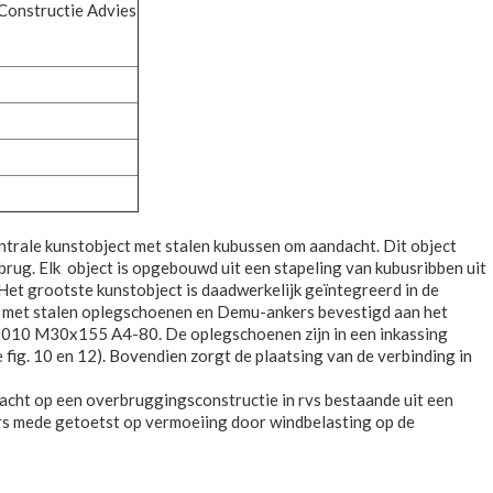
Constructie Advies
ntrale kunstobject met stalen kubussen om aandacht. Dit object
rug. Elk object is opgebouwd uit een stapeling van kubusribben uit
 Het grootste kunstobject is daadwerkelijk geïntegreerd in de
 is met stalen oplegschoenen en Demu-ankers bevestigd aan het
 3010 M30x155 A4-80. De oplegschoenen zijn in een inkassing
 fig. 10 en 12). Bovendien zorgt de plaatsing van de verbinding in
racht op een overbruggingsconstructie in rvs bestaande uit een
ers mede getoetst op vermoeiing door windbelasting op de