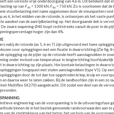
eeft een vereiste vrije onderdoorgang van 4,6 m. Dit betekent dat er 
lasting op van F
= 1500 kN, F
= 750 kN. Zo is voorkomen dat de b
dx
dy
ele stootbelasting met name opgenomen door de steunpunten rond de 
 op as 6, in het midden van de rotonde, is ontworpen als het vaste pun
te aandeel van de aanrijdbelasting op. Het doorgaande dek is vervol
s. De zware wapening Ø40 loopt rechtstreeks vanuit de poer in de pij
peningspercentage hoger zijn dan 4%.
IE
lers nabij de rotonde (as 5, 6 en 7) zijn uitgevoerd met twee oplegging
gekozen voor opleggingen met een fixatie in dwarsrichting.(Zie fig. 8 
 de oplegging op de pijler op de rotonde heeft aanslagnokken in zowe
ming onder invloed van temperatuur in lengterichting hoofdzakelijk
jft in dwarsrichting op zijn plaats. Horizontale belastingen in dwar
opleggingen toegepast met stalen aanslagnokken (type V1). Op een 
opleggingen door de tot dan toe opgetreden krimp, kruip en voorspan
en en daarna weer te laten zakken. Bij de landhoofden zijn in een zo
inet Multiflex SX270) aangebracht. Dit zodat een deel van de vervo
gevonden.
SPANNING
initieve engineering van de voorspanning is in de uitvoeringsfase g
thode binnen de in het bestek genoemde randvoorwaarden aan te pass
ze van de sterkteklasse van het beton, het verloop van de voorspann