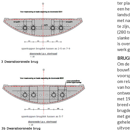
ter pl
een he
landsc
met na
te zij
(280 t
slanke
is ove
werk g
BRUG
Om de 
bouwfa
voorsp
om rel
van ho
ontwer
met 19
breed 
brugde
met ge
gehele
uitvoe