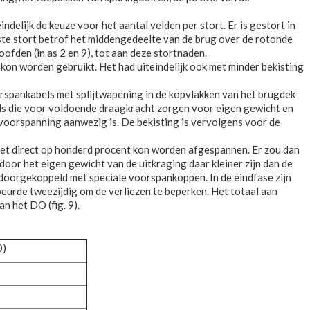
delijk de keuze voor het aantal velden per stort. Er is gestort in
erste stort betrof het middengedeelte van de brug over de rotonde
ofden (in as 2 en 9), tot aan deze stortnaden.
kon worden gebruikt. Het had uiteindelijk ook met minder bekisting
spankabels met splijtwapening in de kopvlakken van het brugdek
bels die voor voldoende draagkracht zorgen voor eigen gewicht en
 voorspanning aanwezig is. De bekisting is vervolgens voor de
niet direct op honderd procent kon worden afgespannen. Er zou dan
oor het eigen gewicht van de uitkraging daar kleiner zijn dan de
doorgekoppeld met speciale voorspankoppen. In de eindfase zijn
eurde tweezijdig om de verliezen te beperken. Het totaal aan
n het DO (fig. 9).
0)