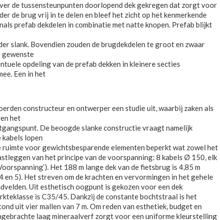
 over de tussensteunpunten doorlopend dek gekregen dat zorgt voor
er de brug vrij in te delen en bleef het zicht op het kenmerkende
als prefab dekdelen in combinatie met natte knopen. Prefab blijkt
inder slank. Bovendien zouden de brugdekdelen te groot en zwaar
de gewenste
ntuele opdeling van de prefab dekken in kleinere secties
ee. Een in het
erden constructeur en ontwerper een studie uit, waarbij zaken als
 en het
itgangspunt. De beoogde slanke constructie vraagt namelijk
 kabels lopen
de ruimte voor gewichtsbesparende elementen beperkt wat zowel het
astleggen van het principe van de voorspanning: 8 kabels Ø 150, elk
oorspanning’). Het 188 m lange dek van de fietsbrug is 4,85 m
. 4 en 5). Het streven om de krachten en vervormingen in het gehele
indvelden. Uit esthetisch oogpunt is gekozen voor een dek
erkteklasse is C35/45. Dankzij de constante bochtstraal is het
ond uit vier mallen van 7 m. Om reden van esthetiek, budget en
gebrachte laag mineraalverf zorgt voor een uniforme kleurstelling