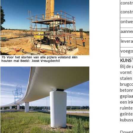
constr
const
ontwer
aann
lever
voego
KUNS
Bij de
vormt 
stalen
brugco
betonn
geplaa
een in
ruimte
geïnte
kubuss
Downlo