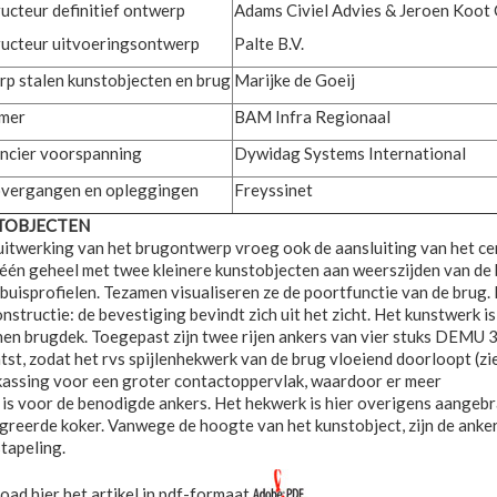
ucteur definitief ontwerp
Adams Civiel Advies & Jeroen Koot 
ructeur uitvoeringsontwerp
Palte B.V.
p stalen kunstobjecten en brug
Marijke de Goeij
emer
BAM Infra Regionaal
ancier voorspanning
Dywidag Systems International
vergangen en opleggingen
Freyssinet
TOBJECTEN
 uitwerking van het brugontwerp vroeg ook de aansluiting van het ce
één geheel met twee kleinere kunstobjecten aan weerszijden van de b
 buisprofielen. Tezamen visualiseren ze de poortfunctie van de brug.
nstructie: de bevestiging bevindt zich uit het zicht. Het kunstwerk
en brugdek. Toegepast zijn twee rijen ankers van vier stuks DEMU
tst, zodat het rvs spijlenhekwerk van de brug vloeiend doorloopt (zie
kassing voor een groter contactoppervlak, waardoor er meer
 is voor de benodigde ankers. Het hekwerk is hier overigens aangeb
greerde koker. Vanwege de hoogte van het kunstobject, zijn de ank
tapeling.
ad hier het artikel in pdf-formaat