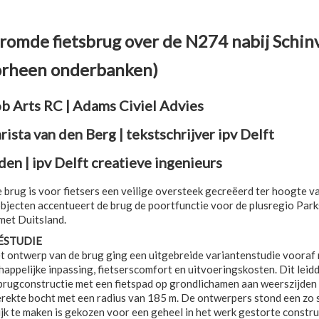
romde fietsbrug over de N274 nabij Schin
orheen onderbanken)
Rob Arts RC | Adams Civiel Advies
hrista van den Berg | tekstschrijver ipv Delft
den | ipv Delft creatieve ingenieurs
 brug is voor fietsers een veilige oversteek gecreëerd ter hoogte 
bjecten accentueert de brug de poortfunctie voor de plusregio Parks
met Duitsland.
ÉSTUDIE
t ontwerp van de brug ging een uitgebreide variantenstudie vooraf 
happelijke inpassing, fietserscomfort en uitvoeringskosten. Dit leid
brugconstructie met een fietspad op grondlichamen aan weerszijden (
rekte bocht met een radius van 185 m. De ontwerpers stond een zo 
jk te maken is gekozen voor een geheel in het werk gestorte constru