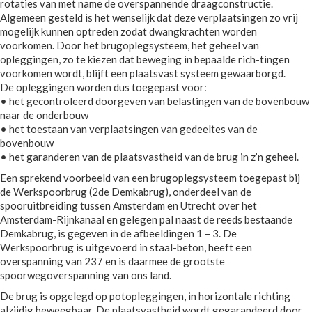
rotaties van met name de overspannende draagconstructie.
Algemeen gesteld is het wenselijk dat deze verplaatsingen zo vrij
mogelijk kunnen optreden zodat dwangkrachten worden
voorkomen. Door het brugoplegsysteem, het geheel van
opleggingen, zo te kiezen dat beweging in bepaalde rich-tingen
voorkomen wordt, blijft een plaatsvast systeem gewaarborgd.
De opleggingen worden dus toegepast voor:
• het gecontroleerd doorgeven van belastingen van de bovenbouw
naar de onderbouw
• het toestaan van verplaatsingen van gedeeltes van de
bovenbouw
• het garanderen van de plaatsvastheid van de brug in z’n geheel.
Een sprekend voorbeeld van een brugoplegsysteem toegepast bij
de Werkspoorbrug (2de Demkabrug), onderdeel van de
spooruitbreiding tussen Amsterdam en Utrecht over het
Amsterdam-Rijnkanaal en gelegen pal naast de reeds bestaande
Demkabrug, is gegeven in de afbeeldingen 1 – 3. De
Werkspoorbrug is uitgevoerd in staal-beton, heeft een
overspanning van 237 en is daarmee de grootste
spoorwegoverspanning van ons land.
De brug is opgelegd op potopleggingen, in horizontale richting
alzijdig beweegbaar. De plaatsvastheid wordt gegarandeerd door