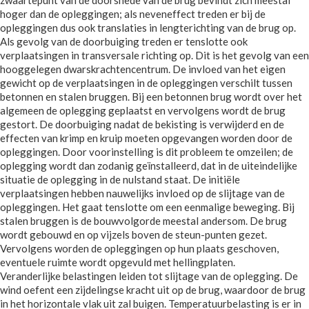
zwaartepunt van de doorsnede van de brug bevindt zich meestal
hoger dan de opleggingen; als neveneffect treden er bij de
opleggingen dus ook translaties in lengterichting van de brug op.
Als gevolg van de doorbuiging treden er tenslotte ook
verplaatsingen in transversale richting op. Dit is het gevolg van een
hooggelegen dwarskrachtencentrum. De invloed van het eigen
gewicht op de verplaatsingen in de opleggingen verschilt tussen
betonnen en stalen bruggen. Bij een betonnen brug wordt over het
algemeen de oplegging geplaatst en vervolgens wordt de brug
gestort. De doorbuiging nadat de bekisting is verwijderd en de
effecten van krimp en kruip moeten opgevangen worden door de
opleggingen. Door voorinstelling is dit probleem te omzeilen; de
oplegging wordt dan zodanig geïnstalleerd, dat in de uiteindelijke
situatie de oplegging in de nulstand staat. De initiële
verplaatsingen hebben nauwelijks invloed op de slijtage van de
opleggingen. Het gaat tenslotte om een eenmalige beweging. Bij
stalen bruggen is de bouwvolgorde meestal andersom. De brug
wordt gebouwd en op vijzels boven de steun-punten gezet.
Vervolgens worden de opleggingen op hun plaats geschoven,
eventuele ruimte wordt opgevuld met hellingplaten.
Veranderlijke belastingen leiden tot slijtage van de oplegging. De
wind oefent een zijdelingse kracht uit op de brug, waardoor de brug
in het horizontale vlak uit zal buigen. Temperatuurbelasting is er in