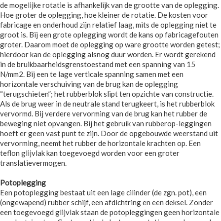
de mogelijke rotatie is afhankelijk van de grootte van de oplegging.
Hoe groter de oplegging, hoe kleiner de rotatie. De kosten voor
fabricage en onderhoud zijn relatief laag, mits de oplegging niet te
groot is. Bij een grote oplegging wordt de kans op fabricagefouten
groter. Daarom moet de oplegging op ware grootte worden getest;
hierdoor kan de oplegging alsnog duur worden. Er wordt gerekend
in de bruikbaarheidsgrenstoestand met een spanning van 15
N/mm2. Bij een te lage verticale spanning samen met een
horizontale verschuiving van de brug kan de oplegging
“terugschieten”; het rubberblok slipt ten opzichte van constructie.
Als de brug weer in de neutrale stand terugkeert, is het rubberblok
vervormd. Bij verdere vervorming van de brug kan het rubber de
beweging niet opvangen. Bij het gebruik van rubberop-leggingen
hoeft er geen vast punt te zijn. Door de opgebouwde weerstand uit
vervorming, neemt het rubber de horizontale krachten op. Een
teflon glijvlak kan toegevoegd worden voor een groter
translatievermogen.
Potoplegging
Een potoplegging bestaat uit een lage cilinder (de zgn. pot), een
(ongewapend) rubber schijf, een afdichtring en een deksel. Zonder
een toegevoegd glijvlak staan de potopleggingen geen horizontale