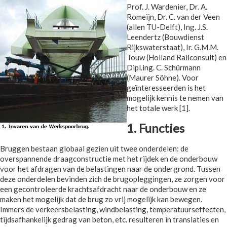
Prof. J. Wardenier, Dr. A.
Romeijn, Dr. C. van der Veen
(allen TU-Delft), Ing. J.S.
Leendertz (Bouwdienst
Rijkswaterstaat), Ir. G.M.M.
Touw (Holland Railconsult) en
Dipl.ing. C. Schürmann
(Maurer Söhne). Voor
geïnteresseerden is het
mogelijk kennis te nemen van
het totale werk [1].
1. Functies
Bruggen bestaan globaal gezien uit twee onderdelen: de
overspannende draagconstructie met het rijdek en de onderbouw
voor het afdragen van de belastingen naar de ondergrond. Tussen
deze onderdelen bevinden zich de brugopleggingen, ze zorgen voor
een gecontroleerde krachtsafdracht naar de onderbouw en ze
maken het mogelijk dat de brug zo vrij mogelijk kan bewegen.
Immers de verkeersbelasting, windbelasting, temperatuurseffecten,
tijdsafhankelijk gedrag van beton, etc. resulteren in translaties en