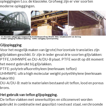
opleggingen t.o.v. de klassieke. Grofweg zijn er vier soorten
moderne opleggingen.
Glijoplegging
Voor het mogelijk maken van (grote) horizontale translaties zijn
glijvlakken geschikt. Er zijn in ieder geval drie soorten glijvlakken:
PTFE, UHMWPE en DU-A/DU-B plaat. PTFE wordt op dit moment
het meest gebruikt bij glijvlakken.
PTFE: polytetrafluorethyleen (merknaam: teflon)
UHMWPE: ultra high molecular weight polyethhylene (merknaam
hakorith)
DU-A/DU-B: matrix materialen bestaand uit teflon, lood en poreus
brons.
Het gebruik van teflon glijoplegging.
De teflon vlakken met smeerkuiltjes en siliconenvet worden
gebruikt in combinatie met gepolijst roestvast staal, verchroomde