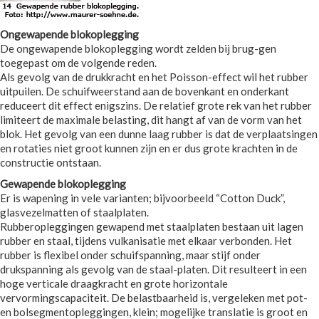
Ongewapende blokoplegging
De ongewapende blokoplegging wordt zelden bij brug-gen
toegepast om de volgende reden.
Als gevolg van de drukkracht en het Poisson-effect wil het rubber
uitpuilen. De schuifweerstand aan de bovenkant en onderkant
reduceert dit effect enigszins. De relatief grote rek van het rubber
limiteert de maximale belasting, dit hangt af van de vorm van het
blok. Het gevolg van een dunne laag rubber is dat de verplaatsingen
en rotaties niet groot kunnen zijn en er dus grote krachten in de
constructie ontstaan.
Gewapende blokoplegging
Er is wapening in vele varianten; bijvoorbeeld “Cotton Duck”,
glasvezelmatten of staalplaten.
Rubberopleggingen gewapend met staalplaten bestaan uit lagen
rubber en staal, tijdens vulkanisatie met elkaar verbonden. Het
rubber is flexibel onder schuifspanning, maar stijf onder
drukspanning als gevolg van de staal-platen. Dit resulteert in een
hoge verticale draagkracht en grote horizontale
vervormingscapaciteit. De belastbaarheid is, vergeleken met pot-
en bolsegmentopleggingen, klein; mogelijke translatie is groot en