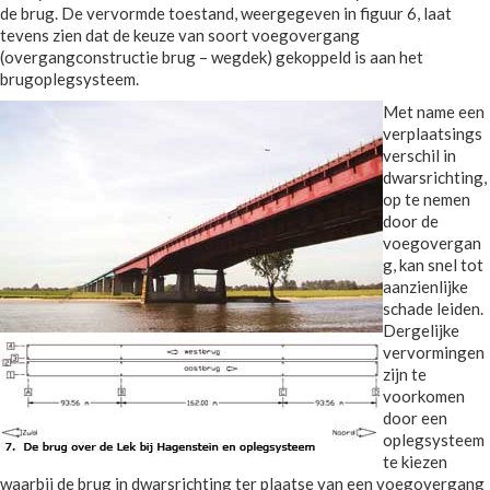
de brug. De vervormde toestand, weergegeven in figuur 6, laat
tevens zien dat de keuze van soort voegovergang
(overgangconstructie brug – wegdek) gekoppeld is aan het
brugoplegsysteem.
Met name een
verplaatsings
verschil in
dwarsrichting,
op te nemen
door de
voegovergan
g, kan snel tot
aanzienlijke
schade leiden.
Dergelijke
vervormingen
zijn te
voorkomen
door een
oplegsysteem
te kiezen
waarbij de brug in dwarsrichting ter plaatse van een voegovergang