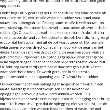
verplaatsing toe. Grote verticale lasten en rotaties worden goed
opgenomen.
Onder hoge druk gedraagt het rubber zich bij langzame rotatie als
een vloeistof; bij een rotatie wordt het rubber vervormd, maar
nauwelijks samengedrukt. Bij langzame rotatie treedt nauwelijks
weerstand op. Het rubber kan zowel natuurrubber als synthetische
rubber zijn. Omdat het deksel moet kunnen roteren in de pot, is er
ruimte tussen de rand van het deksel en de pot. De afdichtring zorgt
ervoor dat het rubber niet uit de pot wordt geperst. Horizontale
belastingen worden direct opgevangen doordat de neus van het
deksel tegen de rand van de pot komt. De neus kan zowel vlak als
gekromd zijn uitgevoerd. De potopleggingen kunnen zeer grote
belastingen dragen, maar hebben een beperkte rotatie-capaciteit.
De fabricagekosten zijn gemiddeld; daarentegen zijn de kosten
voor onderhoud hoog. Er wordt gerekend in de uiterste
grenstoestand met een spanning van 47 N/mm2 in het rubber.
Om werkzaamheden aan opleggingen mogelijk te maken zijn een
aantal maatregelen noodzakelijk. Ten eerste moeten de
opleggingen eenvoudig verwijderd kunnen worden. Dus
bijvoorbeeld geen vaste verbinding tussen de oplegging en de brug;
om er toch voor te zorgen dat de oplegging niet verplaatst, kan de
oplegging opgesloten worden tussen nokken of vastgezet met