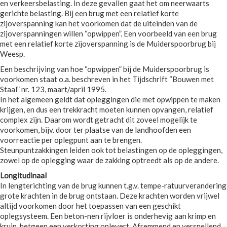
en verkeersbelasting. In deze gevallen gaat het om neerwaarts
gerichte belasting. Bij een brug met een relatief korte
zijoverspanning kan het voorkomen dat de uiteinden van de
zijoverspanningen willen “opwippen”. Een voorbeeld van een brug
met een relatief korte zijoverspanning is de Muiderspoorbrug bij
Weesp.
Een beschrijving van hoe “opwippen” bij de Muiderspoorbrug is
voorkomen staat o.a. beschreven in het Tijdschrift “Bouwen met
Staal” nr. 123, maart/april 1995.
In het algemeen geldt dat opleggingen die met opwippen te maken
krijgen, en dus een trekkracht moeten kunnen opvangen, relatief
complex zijn. Daarom wordt getracht dit zoveel mogelijk te
voorkomen, bijv. door ter plaatse van de landhoofden een
voorreactie per oplegpunt aan te brengen.
Steunpuntzakkingen leiden ook tot belastingen op de opleggingen,
zowel op de oplegging waar de zakking optreedt als op de andere.
Longitudinaal
In lengterichting van de brug kunnen t.g.v. tempe-ratuurverandering
grote krachten in de brug ontstaan. Deze krachten worden vrijwel
altijd voorkomen door het toepassen van een geschikt
oplegsysteem. Een beton-nen rijvloer is onderhevig aan krimp en
kruip, hetgeen een verkorting oplevert. Afremmend en versnellend