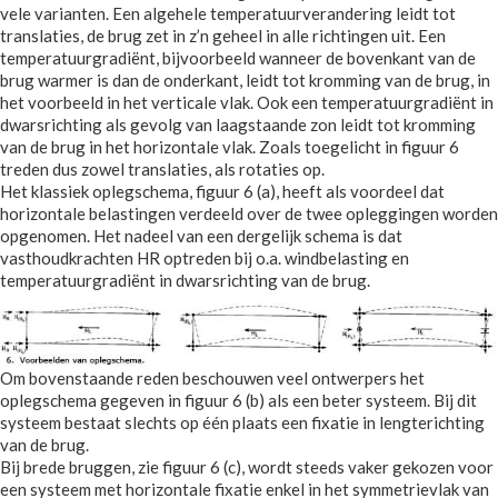
vele varianten. Een algehele temperatuurverandering leidt tot
translaties, de brug zet in z’n geheel in alle richtingen uit. Een
temperatuurgradiënt, bijvoorbeeld wanneer de bovenkant van de
brug warmer is dan de onderkant, leidt tot kromming van de brug, in
het voorbeeld in het verticale vlak. Ook een temperatuurgradiënt in
dwarsrichting als gevolg van laagstaande zon leidt tot kromming
van de brug in het horizontale vlak. Zoals toegelicht in figuur 6
treden dus zowel translaties, als rotaties op.
Het klassiek oplegschema, figuur 6 (a), heeft als voordeel dat
horizontale belastingen verdeeld over de twee opleggingen worden
opgenomen. Het nadeel van een dergelijk schema is dat
vasthoudkrachten HR optreden bij o.a. windbelasting en
temperatuurgradiënt in dwarsrichting van de brug.
Om bovenstaande reden beschouwen veel ontwerpers het
oplegschema gegeven in figuur 6 (b) als een beter systeem. Bij dit
systeem bestaat slechts op één plaats een fixatie in lengterichting
van de brug.
Bij brede bruggen, zie figuur 6 (c), wordt steeds vaker gekozen voor
een systeem met horizontale fixatie enkel in het symmetrievlak van