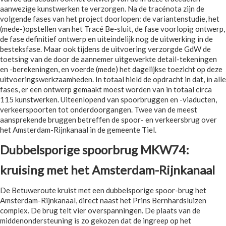
aanwezige kunstwerken te verzorgen. Na de tracénota zijn de
volgende fases van het project doorlopen: de variantenstudie, het
(mede-)opstellen van het Tracé Be-sluit, de fase voorlopig ontwerp,
de fase definitief ontwerp en uiteindelijk nog de uitwerking in de
besteksfase. Maar ook tijdens de uitvoering verzorgde GdW de
toetsing van de door de aannemer uitgewerkte detail-tekeningen
en -berekeningen, en voerde (mede) het dagelijkse toezicht op deze
uitvoeringswerkzaamheden. In totaal hield de opdracht in dat, in alle
fases, er een ontwerp gemaakt moest worden van in totaal circa
115 kunstwerken. Uiteenlopend van spoorbruggen en -viaducten,
verkeerspoorten tot onderdoorgangen. Twee van de meest
aansprekende bruggen betreffen de spoor- en verkeersbrug over
het Amsterdam-Rijnkanaal in de gemeente Tiel.
Dubbelsporige spoorbrug MKW74:
kruising met het Amsterdam-Rijnkanaal
De Betuweroute kruist met een dubbelsporige spoor-brug het
Amsterdam-Rijnkanaal, direct naast het Prins Bernhardsluizen
complex. De brug telt vier overspanningen. De plaats van de
middenondersteuning is zo gekozen dat de ingreep op het