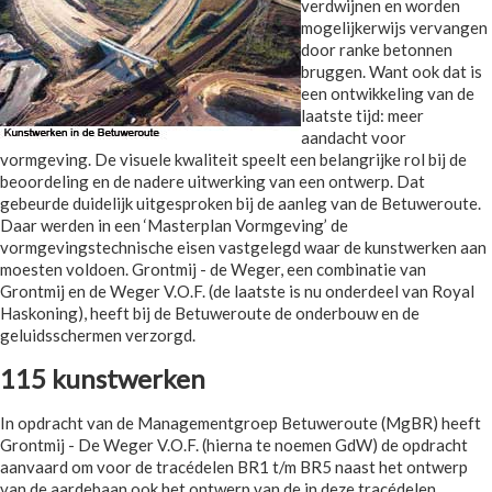
verdwijnen en worden
mogelijkerwijs vervangen
door ranke betonnen
bruggen. Want ook dat is
een ontwikkeling van de
laatste tijd: meer
aandacht voor
vormgeving. De visuele kwaliteit speelt een belangrijke rol bij de
beoordeling en de nadere uitwerking van een ontwerp. Dat
gebeurde duidelijk uitgesproken bij de aanleg van de Betuweroute.
Daar werden in een ‘Masterplan Vormgeving’ de
vormgevingstechnische eisen vastgelegd waar de kunstwerken aan
moesten voldoen. Grontmij - de Weger, een combinatie van
Grontmij en de Weger V.O.F. (de laatste is nu onderdeel van Royal
Haskoning), heeft bij de Betuweroute de onderbouw en de
geluidsschermen verzorgd.
115 kunstwerken
In opdracht van de Managementgroep Betuweroute (MgBR) heeft
Grontmij - De Weger V.O.F. (hierna te noemen GdW) de opdracht
aanvaard om voor de tracédelen BR1 t/m BR5 naast het ontwerp
van de aardebaan ook het ontwerp van de in deze tracédelen