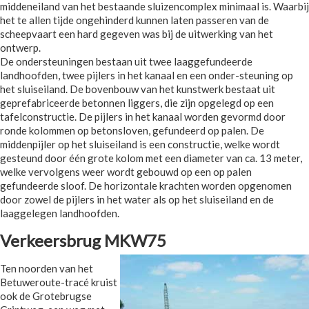
middeneiland van het bestaande sluizencomplex minimaal is. Waarbij
het te allen tijde ongehinderd kunnen laten passeren van de
scheepvaart een hard gegeven was bij de uitwerking van het
ontwerp.
De ondersteuningen bestaan uit twee laaggefundeerde
landhoofden, twee pijlers in het kanaal en een onder-steuning op
het sluiseiland. De bovenbouw van het kunstwerk bestaat uit
geprefabriceerde betonnen liggers, die zijn opgelegd op een
tafelconstructie. De pijlers in het kanaal worden gevormd door
ronde kolommen op betonsloven, gefundeerd op palen. De
middenpijler op het sluiseiland is een constructie, welke wordt
gesteund door één grote kolom met een diameter van ca. 13 meter,
welke vervolgens weer wordt gebouwd op een op palen
gefundeerde sloof. De horizontale krachten worden opgenomen
door zowel de pijlers in het water als op het sluiseiland en de
laaggelegen landhoofden.
Verkeersbrug MKW75
Ten noorden van het
Betuweroute-tracé kruist
ook de Grotebrugse