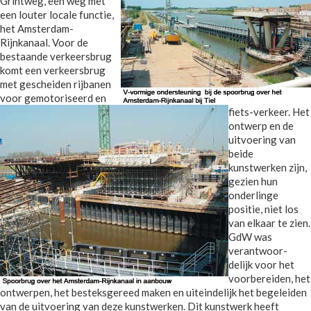
Grintweg, een weg met
een louter locale functie,
het Amsterdam-
Rijnkanaal. Voor de
bestaande verkeersbrug
komt een verkeersbrug
met gescheiden rijbanen
voor gemotoriseerd en
fiets-verkeer. Het
ontwerp en de
uitvoering van
beide
kunstwerken zijn,
gezien hun
onderlinge
positie, niet los
van elkaar te zien.
GdW was
verantwoor-
delijk voor het
voorbereiden, het
ontwerpen, het besteksgereed maken en uiteindelijk het begeleiden
van de uitvoering van deze kunstwerken. Dit kunstwerk heeft