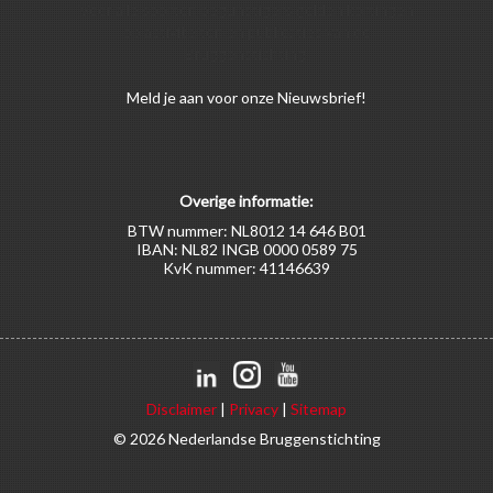
Voor alle soorten begunstigers gelden kortingen
op activiteiten en publicaties van de
Bruggenstichting.
Meld
je aan
voor onze Nieuwsbrief!
Overige informatie:
BTW nummer: NL8012 14 646 B01
IBAN: NL82 INGB 0000 0589 75
KvK nummer: 41146639
Disclaimer
|
Privacy
|
Sitemap
© 2026 Nederlandse Bruggenstichting