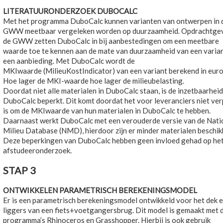
LITERATUURONDERZOEK DUBOCALC
Met het programma DuboCalc kunnen varianten van ontwerpen in 
GWW meetbaar vergeleken worden op duurzaamheid. Opdrachtgev
de GWW zetten DuboCalc in bij aanbestedingen om een meetbare
waarde toe te kennen aan de mate van duurzaamheid van een varian
een aanbieding. Met DuboCalc wordt de
MKIwaarde (MilieuKostIndicator) van een variant berekend in euro’
Hoe lager de MKI-waarde hoe lager de milieubelasting.
Doordat niet alle materialen in DuboCalc staan, is de inzetbaarhei
DuboCalc beperkt. Dit komt doordat het voor leveranciers niet ver
is om de MKIwaarde van hun materialen in DuboCalc te hebben.
Daarnaast werkt DuboCalc met een verouderde versie van de Nati
Milieu Database (NMD), hierdoor zijn er minder materialen beschik
Deze beperkingen van DuboCalc hebben geen invloed gehad op he
afstudeeronderzoek.
STAP 3
ONTWIKKELEN PARAMETRISCH BEREKENINGSMODEL
Er is een parametrisch berekeningsmodel ontwikkeld voor het dek e
liggers van een fiets+voetgangersbrug. Dit model is gemaakt met 
programma’s Rhinoceros en Grasshopper. Hierbij is ook gebruik