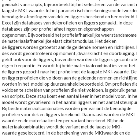
gemaakt van scripts, bijvoorbeeld bij het selecteren van de variant
laagste MKI-waarde. In het parametrisch berekeningsmodel worde
benodigde afmetingen van dek en liggers berekend en beoordeeld. 
Excel zijn databases van dekprofielen en liggers gemaakt. In deze
databases zijn per profiel afmetingen en eigenschappen
opgenomen. Bijvoorbeeld het profielafhankelijke weerstandsmome
de materiaalafhankelijke elasticiteitsmodulus. Het dek en
de liggers worden getoetst aan de geldende normen en richtlijnen.
dek wordt gecontroleerd op moment, dwarskracht en doorbuiging. 
geldt ook voor de liggers; bovendien worden de liggers gecontrol
eigen frequentie. Er wordt bij beide materiaalcombinaties voor het
de liggers gezocht naar het profiel met de laagste MKI-waarde. De
en liggerprofielen die voldoen aan de geldende normen en richtlijne
worden in het model op duurzaamheid beoordeeld. Om profielen di
voldoen te scheiden van profielen die niet voldoen, is gebruik gema
van scripts. Deze stap komt een aantal keer in het model voor. In h
model wordt gevarieerd in het aantal liggers en het aantal steunpu
Bij beide materiaalcombinaties worden per variant de benodigde
profielen voor dek en liggers berekend. Daarnaast worden de MKI-
waarde en de materiaalkosten per variant berekend. Bij beide
materiaalcombinaties wordt de variant met de laagste MKI-
waarde geselecteerd. In de berekening van de MKIwaarde en de