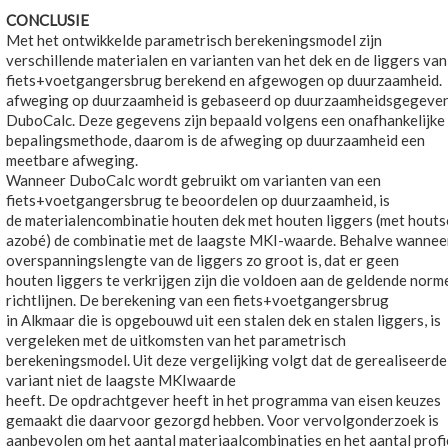
CONCLUSIE
Met het ontwikkelde parametrisch berekeningsmodel zijn
verschillende materialen en varianten van het dek en de liggers van
fiets+voetgangersbrug berekend en afgewogen op duurzaamheid.
afweging op duurzaamheid is gebaseerd op duurzaamheidsgegeven
DuboCalc. Deze gegevens zijn bepaald volgens een onafhankelijke
bepalingsmethode, daarom is de afweging op duurzaamheid een
meetbare afweging.
Wanneer DuboCalc wordt gebruikt om varianten van een
fiets+voetgangersbrug te beoordelen op duurzaamheid, is
de materialencombinatie houten dek met houten liggers (met hout
azobé) de combinatie met de laagste MKI-waarde. Behalve wannee
overspanningslengte van de liggers zo groot is, dat er geen
houten liggers te verkrijgen zijn die voldoen aan de geldende norm
richtlijnen. De berekening van een fiets+voetgangersbrug
in Alkmaar die is opgebouwd uit een stalen dek en stalen liggers, is
vergeleken met de uitkomsten van het parametrisch
berekeningsmodel. Uit deze vergelijking volgt dat de gerealiseerde
variant niet de laagste MKIwaarde
heeft. De opdrachtgever heeft in het programma van eisen keuzes
gemaakt die daarvoor gezorgd hebben. Voor vervolgonderzoek is
aanbevolen om het aantal materiaalcombinaties en het aantal profi