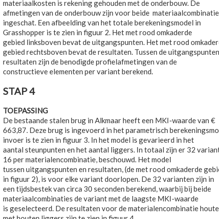
materiaalkosten is rekening gehouden met de onderbouw. De
afmetingen van de onderbouw zijn voor beide materiaalcombinatie
ingeschat. Een afbeelding van het totale berekeningsmodel in
Grasshopper is te zien in figuur 2. Het met rood omkaderde
gebied linksboven bevat de uitgangspunten. Het met rood omkade
gebied rechtsboven bevat de resultaten. Tussen de uitgangspunten
resultaten zijn de benodigde profielafmetingen van de
constructieve elementen per variant berekend.
STAP 4
TOEPASSING
De bestaande stalen brug in Alkmaar heeft een MKI-waarde van €
663,87. Deze brug is ingevoerd in het parametrisch berekeningsmo
invoer is te zien in figuur 3. In het model is gevarieerd in het
aantal steunpunten en het aantal liggers. In totaal zijn er 32 varian
16 per materialencombinatie, beschouwd. Het model
tussen uitgangspunten en resultaten, (de met rood omkaderde geb
in figuur 2), is voor elke variant doorlopen. De 32 varianten zijn in
een tijdsbestek van circa 30 seconden berekend, waarbij bij beide
materiaalcombinaties de variant met de laagste MKI-waarde
is geselecteerd. De resultaten voor de materialencombinatie houte
met houten liggers zijn te zien in figuur 4.