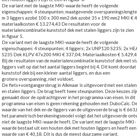
De variant met de laagste MKI-waarde heeft de volgende
eigenschappen: 4 steunpunten; maatgevende overspanningslengte
m 3 liggers azobé 100 x 300 mm2 dek azobé 35 x 190 mm2 MKI € 4
materiaalkosten € 13.274,43 De resultaten voor de
materialencombinatie kunststof dek met stalen liggers zijn te zien
in figuur 5.
De variant met de laagste MKI-waarde heeft de volgende
eigenschappen: 4 steunpunten; 4 liggers; 2x UNP120 S235; 2x H
S235 Dek KLPV 47x200 MKI € 337,04; Materiaalkosten € 5.429,
Bij de resultaten van de materialencombinatie kunststof dek met st
liggers valt op dat het aantal liggers begint bij 4. Dit komt doordat
kunststof dek bij een kleiner aantal liggers, en dus een
grotere overspanning, niet voldoet.
De fiets+voetgangersbrug in Alkmaar is uitgevoerd met een stalen
en stalen liggers. De brug heeft twee steunpunten. Deze keuzes zij
gemaakt door de opdrachtgever in het programma van eisen. In dit
programma van eisen is geen rekening gehouden met DuboCalc. D
waarde van het dek en de liggers van de uitgevoerde brug is € 663,
het parametrisch berekeningsmodel volgt dat het uitgevoerde ont
niet de laagste MKI-waarde heeft. De variant met de laagste MKI-
waarde bestaat uit een houten dek met houten liggers en heeft ee
waarde van € 40,18. Dit is dus de meest duurzame variant.