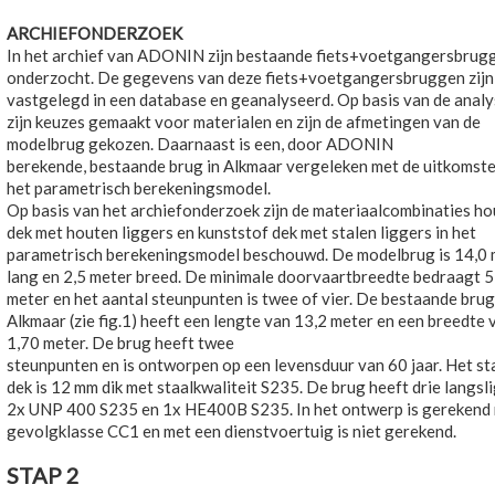
ARCHIEFONDERZOEK
In het archief van ADONIN zijn bestaande fiets+voetgangersbrug
onderzocht. De gegevens van deze fiets+voetgangersbruggen zijn
vastgelegd in een database en geanalyseerd. Op basis van de anal
zijn keuzes gemaakt voor materialen en zijn de afmetingen van de
modelbrug gekozen. Daarnaast is een, door ADONIN
berekende, bestaande brug in Alkmaar vergeleken met de uitkomst
het parametrisch berekeningsmodel.
Op basis van het archiefonderzoek zijn de materiaalcombinaties h
dek met houten liggers en kunststof dek met stalen liggers in het
parametrisch berekeningsmodel beschouwd. De modelbrug is 14,0 
lang en 2,5 meter breed. De minimale doorvaartbreedte bedraagt 5
meter en het aantal steunpunten is twee of vier. De bestaande brug
Alkmaar (zie fig.1) heeft een lengte van 13,2 meter en een breedte 
1,70 meter. De brug heeft twee
steunpunten en is ontworpen op een levensduur van 60 jaar. Het st
dek is 12 mm dik met staalkwaliteit S235. De brug heeft drie langsl
2x UNP 400 S235 en 1x HE400B S235. In het ontwerp is gerekend
gevolgklasse CC1 en met een dienstvoertuig is niet gerekend.
STAP 2