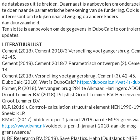
de databases uit te breiden. Daarnaast is aanbevolen om onderzoe
te doen naar de parametrische berekening van de fundering. Ook is
interessant om te kijken naar afweging op andere kaders
dan duurzaamheid.
Ten slotte is aanbevolen om de gegevens in DuboCalc te controlere
updates.
LITERATUURLIJST
Cement (2018). Cement 2018/3 Versnelling voetgangersbrug. Cem
42-45.
Cement (2018). Cement 2018/7 Parametrisch ontwerpen (2). Cemen
14.
Cement (2018). Versnelling voetgangersbrug. Cement (3), 42-45.
DuboCalc (2018). Wat is DuboCalc?
https://dubocalc.nl/wat-is-du
Folmer, P. (2018). Vervangen brug 284 te Alkmaar. Harlingen: ADO
Groot Lemmer B.V. (2018). Prijslijst Groot Lemmer B.V. Heerenveen
Groot Lemmer B.V.
KLP. (2016 ). Control- calculation strucutral element NEN1990-19
Sneek: KLP.
KMVC. (2017). Voldoet u per 1 januari 2019 aan de MPG-grenswa
https://www.kvmc.nl/
voldoet-u-per-1-januari-2018-aan-de-mpg-
grenswaarde/
NIBE Reserarch BV. (2018). Save Plastics. Hahn (Duitsland): NIBE