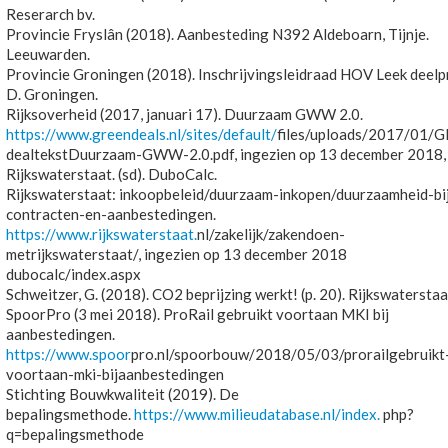
Reserarch bv.
Provincie Fryslân (2018). Aanbesteding N392 Aldeboarn, Tijnje.
Leeuwarden.
Provincie Groningen (2018). Inschrijvingsleidraad HOV Leek deelp
D. Groningen.
Rijksoverheid (2017, januari 17). Duurzaam GWW 2.0.
https://www.greendeals.nl/sites/default/
files/uploads/2017/01/
dealtekstDuurzaam-GWW-2.0.pdf, ingezien op 13 december 2018,
Rijkswaterstaat. (sd). DuboCalc.
Rijkswaterstaat: inkoopbeleid/duurzaam-inkopen/duurzaamheid-bi
contracten-en-aanbestedingen.
https://www.rijkswaterstaat.
nl/zakelijk/zakendoen-
metrijkswaterstaat/, ingezien op 13 december 2018
dubocalc/index.aspx
Schweitzer, G. (2018). CO2 beprijzing werkt! (p. 20). Rijkswaterstaa
SpoorPro (3 mei 2018). ProRail gebruikt voortaan MKI bij
aanbestedingen.
https://www.spoor
pro.nl/spoorbouw/2018/05/03/prorailgebruikt
voortaan-mki-bijaanbestedingen
Stichting Bouwkwaliteit (2019). De
bepalingsmethode.
https://www.milieudatabase.nl/index.
php?
q=bepalingsmethode