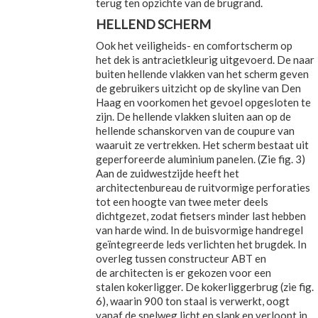
terug ten opzichte van de brugrand.
HELLEND SCHERM
Ook het veiligheids- en comfortscherm op
het dek is antracietkleurig uitgevoerd. De naar
buiten hellende vlakken van het scherm geven
de gebruikers uitzicht op de skyline van Den
Haag en voorkomen het gevoel opgesloten te
zijn. De hellende vlakken sluiten aan op de
hellende schanskorven van de coupure van
waaruit ze vertrekken. Het scherm bestaat uit
geperforeerde aluminium panelen. (Zie fig. 3)
Aan de zuidwestzijde heeft het
architectenbureau de ruitvormige perforaties
tot een hoogte van twee meter deels
dichtgezet, zodat fietsers minder last hebben
van harde wind. In de buisvormige handregel
geïntegreerde leds verlichten het brugdek. In
overleg tussen constructeur ABT en
de architecten is er gekozen voor een
stalen kokerligger. De kokerliggerbrug (zie fig.
6), waarin 900 ton staal is verwerkt, oogt
vanaf de snelweg licht en slank en verloopt in