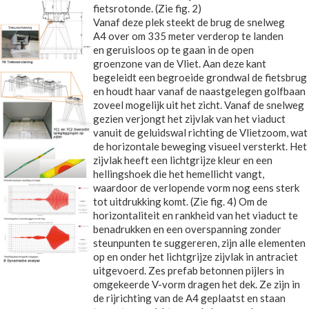
fietsrotonde. (Zie fig. 2)
Vanaf deze plek steekt de brug de snelweg
A4 over om 335 meter verderop te landen
en geruisloos op te gaan in de open
groenzone van de Vliet. Aan deze kant
begeleidt een begroeide grondwal de fietsbrug
en houdt haar vanaf de naastgelegen golfbaan
zoveel mogelijk uit het zicht. Vanaf de snelweg
gezien verjongt het zijvlak van het viaduct
vanuit de geluidswal richting de Vlietzoom, wat
de horizontale beweging visueel versterkt. Het
zijvlak heeft een lichtgrijze kleur en een
hellingshoek die het hemellicht vangt,
waardoor de verlopende vorm nog eens sterk
tot uitdrukking komt. (Zie fig. 4) Om de
horizontaliteit en rankheid van het viaduct te
benadrukken en een overspanning zonder
steunpunten te suggereren, zijn alle elementen
op en onder het lichtgrijze zijvlak in antraciet
uitgevoerd. Zes prefab betonnen pijlers in
omgekeerde V-vorm dragen het dek. Ze zijn in
de rijrichting van de A4 geplaatst en staan