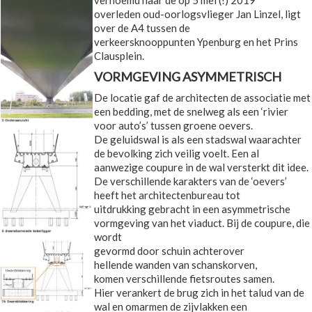
vernoemd naar de op 5 mei (!) 2019
overleden oud-oorlogsvlieger Jan Linzel, ligt
over de A4 tussen de
verkeersknooppunten Ypenburg en het Prins
Clausplein.
VORMGEVING ASYMMETRISCH
De locatie gaf de architecten de associatie met
een bedding, met de snelweg als een ‘rivier
voor auto’s’ tussen groene oevers.
De geluidswal is als een stadswal waarachter
de bevolking zich veilig voelt. Een al
aanwezige coupure in de wal versterkt dit idee.
De verschillende karakters van de ‘oevers’
heeft het architectenbureau tot
uitdrukking gebracht in een asymmetrische
vormgeving van het viaduct. Bij de coupure, die
wordt
gevormd door schuin achterover
hellende wanden van schanskorven,
komen verschillende fietsroutes samen.
Hier verankert de brug zich in het talud van de
wal en omarmen de zijvlakken een