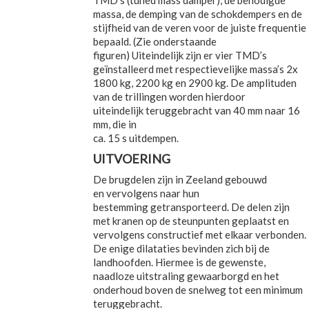
TMD’s (tuned mass damper), de benodigde
massa, de demping van de schokdempers en de
stijfheid van de veren voor de juiste frequentie
bepaald. (Zie onderstaande
figuren) Uiteindelijk zijn er vier TMD’s
geïnstalleerd met respectievelijke massa’s 2x
1800 kg, 2200 kg en 2900 kg. De amplituden
van de trillingen worden hierdoor
uiteindelijk teruggebracht van 40 mm naar 16
mm, die in
ca. 15 s uitdempen.
UITVOERING
De brugdelen zijn in Zeeland gebouwd
en vervolgens naar hun
bestemming getransporteerd. De delen zijn
met kranen op de steunpunten geplaatst en
vervolgens constructief met elkaar verbonden.
De enige dilataties bevinden zich bij de
landhoofden. Hiermee is de gewenste,
naadloze uitstraling gewaarborgd en het
onderhoud boven de snelweg tot een minimum
teruggebracht.