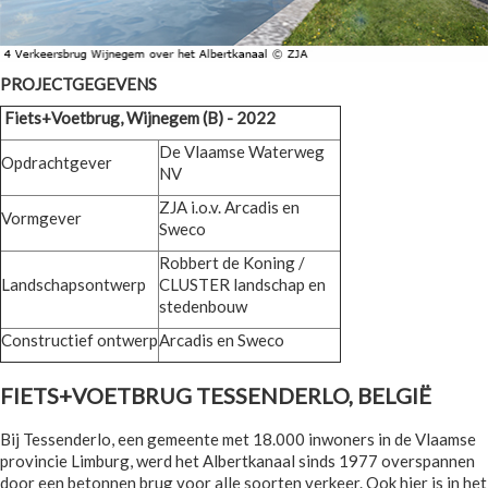
PROJECTGEGEVENS
Fiets+Voetbrug, Wijnegem (B) - 2022
De Vlaamse Waterweg
Opdrachtgever
NV
ZJA i.o.v. Arcadis en
Vormgever
Sweco
Robbert de Koning /
Landschapsontwerp
CLUSTER landschap en
stedenbouw
Constructief ontwerp
Arcadis en Sweco
FIETS+VOETBRUG TESSENDERLO, BELGIË
Bij Tessenderlo, een gemeente met 18.000 inwoners in de Vlaamse
provincie Limburg, werd het Albertkanaal sinds 1977 overspannen
door een betonnen brug voor alle soorten verkeer. Ook hier is in het