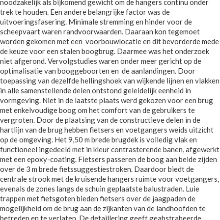
noodzakelijk als bijkomend gewicht om de hangers continu onder
trek te houden. Een andere belangrijke factor was de
uitvoeringsfasering. Minimale stremming en hinder voor de
scheepvaart waren randvoorwaarden. Daaraan kon tegemoet
worden gekomen met een voorbouwlocatie en dit bevorderde mede
de keuze voor een stalen boogbrug. Daarmee was het onderzoek
niet afgerond. Vervolgstudies waren onder meer gericht op de
optimalisatie van booggeboorten en de aanlandingen. Door
toepassing van dezelfde hellingshoek van wijkende lijnen en vlakken
in alle samenstellende delen ontstond geleidelijk eenheid in
vormgeving. Niet in de laatste plaats werd gekozen voor een brug
met enkelvoudige boog om het comfort van de gebruikers te
vergroten. Door de plaatsing van de constructieve delen in de
hartlijn van de brug hebben fietsers en voetgangers weids uitzicht
op de omgeving. Het 9,50 m brede brugdek is volledig vlak en
functioneel ingedeeld met in kleur contrasterende banen, afgewerkt
met een epoxy-coating. Fietsers passeren de boog aan beide zijden
over de 3 m brede fietssuggestiestroken. Daardoor biedt de
centrale strook met de kruisende hangers ruimte voor voetgangers,
evenals de zones langs de schuin geplaatste balustraden. Luie
trappen met fietsgoten bieden fietsers over de jaagpaden de
mogelijkheid om de brug aan de zijkanten van de landhoofden te
betreden en te verlaten. De detaillering geeft geabstraheerde