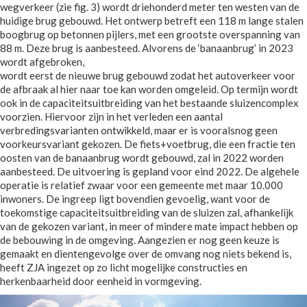
wegverkeer (zie fig. 3) wordt driehonderd meter ten westen van de
huidige brug gebouwd. Het ontwerp betreft een 118 m lange stalen
boogbrug op betonnen pijlers, met een grootste overspanning van
88 m. Deze brug is aanbesteed. Alvorens de ‘banaanbrug’ in 2023
wordt afgebroken,
wordt eerst de nieuwe brug gebouwd zodat het autoverkeer voor
de afbraak al hier naar toe kan worden omgeleid. Op termijn wordt
ook in de capaciteitsuitbreiding van het bestaande sluizencomplex
voorzien. Hiervoor zijn in het verleden een aantal
verbredingsvarianten ontwikkeld, maar er is vooralsnog geen
voorkeursvariant gekozen. De fiets+voetbrug, die een fractie ten
oosten van de banaanbrug wordt gebouwd, zal in 2022 worden
aanbesteed. De uitvoering is gepland voor eind 2022. De algehele
operatie is relatief zwaar voor een gemeente met maar 10.000
inwoners. De ingreep ligt bovendien gevoelig, want voor de
toekomstige capaciteitsuitbreiding van de sluizen zal, afhankelijk
van de gekozen variant, in meer of mindere mate impact hebben op
de bebouwing in de omgeving. Aangezien er nog geen keuze is
gemaakt en dientengevolge over de omvang nog niets bekend is,
heeft ZJA ingezet op zo licht mogelijke constructies en
herkenbaarheid door eenheid in vormgeving.