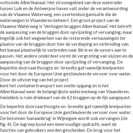
voltooide Albertkanaal. Het stroomgebied van deze waterader
tussen Luik en de Antwerpse haven valt onder de verantwoording
van de Vlaamse Waterweg, een overheidsorganisatie die de
waterwegen in Vlaanderen beheert. Een groot project van de
Vlaamse Waterweg is ‘Verhogen bruggen Albertkanaal’. Het betreft
de aanpassing van de bruggen door opvijzeling of vervanging, maar
tegelijk ook het wegwerken van de resterende vernauwingen ter
plaatse van de bruggen door hier de verdieping en verbreding van
het kanaal plaatselijk te verbreden naar 86 m en de oevers aan te
passen. Het andere onderdeel vormt de vergroting van sluizen en de
aanpassing van de bruggen door opvijzeling of vervanging. De
beperkte doorvaarthoogte en -breedte gaf namelijk knelpunten
voor het door de Europese Unie gestimuleerde vervoer over water.
Door de uitvoering van het project
kent het containertransport een snelle opgang en is het
Albertkanaal weer de belangrijkste watersnelweg van Vlaanderen.
Inmiddels is ruim driekwart van de 62 bruggen op de lijn aangepast.
De beperkte doorvaarthoogte en -breedte gaf namelijk knelpunten
voor het door de Europese Unie gestimuleerde vervoer over water.
De betonnen ‘banaanbrug’ in Wijnegem wordt ook vervangen (zie
fig. 4). De ingreep bood een meervoudige opdracht, want de
functies van gebruikers worden gescheiden. De brug voor het