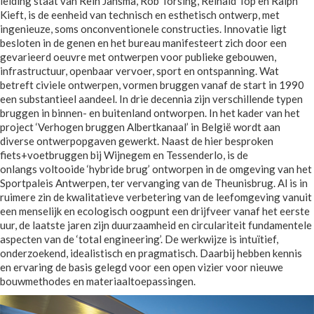
leiding staat van Rein Jansma, Rob Torsing, Reinald Top en Ralph
Kieft, is de eenheid van technisch en esthetisch ontwerp, met
ingenieuze, soms onconventionele constructies. Innovatie ligt
besloten in de genen en het bureau manifesteert zich door een
gevarieerd oeuvre met ontwerpen voor publieke gebouwen,
infrastructuur, openbaar vervoer, sport en ontspanning. Wat
betreft civiele ontwerpen, vormen bruggen vanaf de start in 1990
een substantieel aandeel. In drie decennia zijn verschillende typen
bruggen in binnen- en buitenland ontworpen. In het kader van het
project ‘Verhogen bruggen Albertkanaal’ in België wordt aan
diverse ontwerpopgaven gewerkt. Naast de hier besproken
fiets+voetbruggen bij Wijnegem en Tessenderlo, is de
onlangs voltooide ‘hybride brug’ ontworpen in de omgeving van het
Sportpaleis Antwerpen, ter vervanging van de Theunisbrug. Al is in
ruimere zin de kwalitatieve verbetering van de leefomgeving vanuit
een menselijk en ecologisch oogpunt een drijfveer vanaf het eerste
uur, de laatste jaren zijn duurzaamheid en circulariteit fundamentele
aspecten van de ‘total engineering’. De werkwijze is intuïtief,
onderzoekend, idealistisch en pragmatisch. Daarbij hebben kennis
en ervaring de basis gelegd voor een open vizier voor nieuwe
bouwmethodes en materiaaltoepassingen.