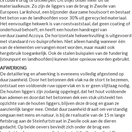
materiaalkeuze. Zo zijn de liggers van de brug in Zwolle van
Europees Larikshout, een bijzonder duurzame houtsoort en bestaat
het beton van de landhoofden voor 30% uit gerecycled materiaal.
Het eenvoudige hekwerk is van roestvaststaal, dat geen coating of
onderhoud behoeft, en heeft een houten handregel van
verduurzaamd Accoya. De horizontale hekwerkvulling is uitgevoerd
met standaard rvs-buisprofielen. Niet alleen handig wanneer één
van de elementen vervangen moet worden, maar maakt ook
hergebruik toegankelijk. Ook de stalen buispalen van de fundering
(steunpunt en landhoofden) kunnen later opnieuw worden gebruikt.
AFWERKING
De detaillering en afwerking is eveneens volledig afgestemd op
duurzaamheid. Door het betonnen dek vlak na de stort te bezemen,
ontstaat een voldoende ruw oppervlak en is er geen slijtlaag nodig.
De houten liggers zijn zodanig opgelegd, dat het hout voldoende
kan ademen en doordat het betonnen dek een stuk uitsteekt ten
opzichte van de houten liggers, blijven deze droog en gaan ze
aanzienlijk langer mee. Omdat duurzaamheid draait om verstandig
omgaan met mens en natuur, is bij de realisatie van de 15 m lange
fietsbrug aan de Steinfurtstraat in Zwolle ook aan de dieren
gedacht. Op beide oevers bevindt zich onder de brug een