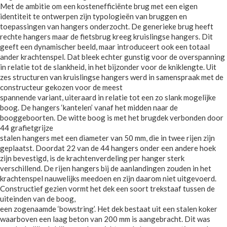
Met de ambitie om een kostenefficiënte brug met een eigen
identiteit te ontwerpen zijn typologieën van bruggen en
toepassingen van hangers onderzocht. De generieke brug heeft
rechte hangers maar de fietsbrug kreeg kruislingse hangers. Dit
geeft een dynamischer beeld, maar introduceert ook een totaal
ander krachtenspel. Dat bleek echter gunstig voor de overspanning
in relatie tot de slankheid, in het bijzonder voor de kniklengte. Uit
zes structuren van kruislingse hangers werd in samenspraak met de
constructeur gekozen voor de meest
spannende variant, uiteraard in relatie tot een zo slank mogelijke
boog. De hangers ‘kantelen’ vanaf het midden naar de
booggeboorten. De witte boog is met het brugdek verbonden door
44 grafietgrijze
stalen hangers met een diameter van 50 mm, die in twee rijen zijn
geplaatst. Doordat 22 van de 44 hangers onder een andere hoek
zijn bevestigd, is de krachtenverdeling per hanger sterk
verschillend. De rijen hangers bij de aanlandingen zouden in het
krachtenspel nauwelijks meedoen en zijn daarom niet uitgevoerd.
Constructief gezien vormt het dek een soort trekstaaf tussen de
uiteinden van de boog,
een zogenaamde ‘bowstring’. Het dek bestaat uit een stalen koker
waarboven een laag beton van 200 mm is aangebracht. Dit was