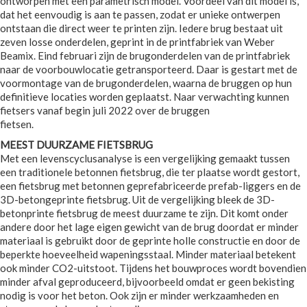
ontworpen met een parametrisch model. Voordeel van dit model is,
dat het eenvoudig is aan te passen, zodat er unieke ontwerpen
ontstaan die direct weer te printen zijn. Iedere brug bestaat uit
zeven losse onderdelen, geprint in de printfabriek van Weber
Beamix. Eind februari zijn de brugonderdelen van de printfabriek
naar de voorbouwlocatie getransporteerd. Daar is gestart met de
voormontage van de brugonderdelen, waarna de bruggen op hun
definitieve locaties worden geplaatst. Naar verwachting kunnen
fietsers vanaf begin juli 2022 over de bruggen
fietsen.
MEEST DUURZAME FIETSBRUG
Met een levenscyclusanalyse is een vergelijking gemaakt tussen
een traditionele betonnen fietsbrug, die ter plaatse wordt gestort,
een fietsbrug met betonnen geprefabriceerde prefab-liggers en de
3D-betongeprinte fietsbrug. Uit de vergelijking bleek de 3D-
betonprinte fietsbrug de meest duurzame te zijn. Dit komt onder
andere door het lage eigen gewicht van de brug doordat er minder
materiaal is gebruikt door de geprinte holle constructie en door de
beperkte hoeveelheid wapeningsstaal. Minder materiaal betekent
ook minder CO2-uitstoot. Tijdens het bouwproces wordt bovendien
minder afval geproduceerd, bijvoorbeeld omdat er geen bekisting
nodig is voor het beton. Ook zijn er minder werkzaamheden en