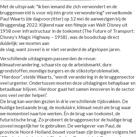
Met de uitspraak: "ik ben iemand die zich verwondert en de
bruggenwereld is voor mij één grote verwondering" verwelkomde
Paul Waarts (de dagvoorzitter) op 12 mei de aanwezigen bij de
Bruggendag 2022. Kijkend naar een filmpje van Walt Disney uit
1958 over infrastructuur in de toekomst (The Future of Transport:
Disney’s Magic Highway – 1958) , was de boodschap direct
duidelijk: we moeten aan
de slag, want zoveel is er niet veranderd de afgelopen jaren.
Verschillende uitdagingen passeerden de revue:
klimaatverandering, schaarste op de arbeidsmarkt, dure
grondstoffen, mondige burgers en de stikstofproblematiek.
“Hierdoor”, stelde Waarts, “wordt verandering in de bruggensector
veel urgenter. Ondertussen moeten deze uitdagingen behapbaar en
betaalbaar blijven. Hierdoor gaat het samen innoveren in de sector
ons veel verder helpen”.
De brug kan worden gezien in drie verschillende tijdsvakken. De
huidige bestaande brug, de modulaire, klimaat neutrale brug waar
we momenteel naartoe werken. Èn de brug van toekomst, de
futuristische brug. Zo probeert de bruggensector de huidige brug
zoveel mogelijk her te gebruiken. De werkgever van Paul, de
provincie Noord-Holland, bouwt voortaan zijn bruggen volgens het