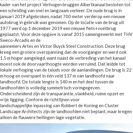
kader van het project Verhogen bruggen Albertkanaal besloten tot
een scheiding van snel en langzaam verkeer. De oude brug is in
januari 2019 afgebroken, nadat 700 meter verderop een nieuwe
autobrug in gebruik was genomen. Op de locatie van de brug uit
1977 werd op 1 december 2019 een nieuwe fiets+voetbrug
geplaatst. Voor deze opgave is vanaf 2015 samengewerkt met THV
Sweco-Arcadis en de
aannemers Artes en Victor Buyck Steel Construction. Deze brug
kreeg een grotere overspanning dan de voorganger en werd ook
1,5 m hoger aangelegd, want naast de verbreding van het kanaal
moest ook de doorvaarthoogte worden verruimd. Dat leidde tot
lokale verhoging van de taluds voor de aanlandingen. De brug is 22
m hoog en overspant in één veld 137 m van landhoofd naar
landhoofd. De totale lengte is 140 m en het deel tussen de
landhoofden is volledig symmetrisch vormgegeven.
Onderscheidend zijn de transparantie, slankheid, ruime opzet en
vrije ligging. Conform de richtlijnen voor
landschappelijke inpassing van Robbert de Koning en Cluster
Landscape Architects zijn de landhoofden niet beplant, maar kregen
alleen de flauwere hellingen lage vegetatie.