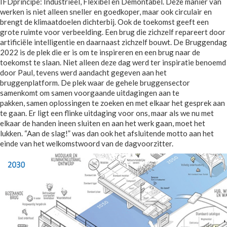
IFDprincipe: Industrieel, Flexibel en Demontabel. Deze manier van
werken is niet alleen sneller en goedkoper, maar ook circulair en
brengt de klimaatdoelen dichterbij. Ook de toekomst geeft een
grote ruimte voor verbeelding. Een brug die zichzelf repareert door
artificiële intelligentie en daarnaast zichzelf bouwt. De Bruggendag
2022 is de plek die er is om te inspireren en een brug naar de
toekomst te slaan. Niet alleen deze dag werd ter inspiratie benoemd
door Paul, tevens werd aandacht gegeven aan het
bruggenplatform. De plek waar de gehele bruggensector
samenkomt om samen voorgaande uitdagingen aan te
pakken, samen oplossingen te zoeken en met elkaar het gesprek aan
te gaan. Er ligt een flinke uitdaging voor ons, maar als we nu met
elkaar de handen ineen sluiten en aan het werk gaan, moet het
lukken. “Aan de slag!” was dan ook het afsluitende motto aan het
einde van het welkomstwoord van de dagvoorzitter.