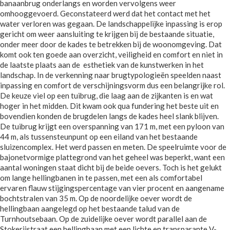
banaanbrug onderlangs en worden vervolgens weer
omhooggevoerd. Geconstateerd werd dat het contact met het
water verloren was gegaan. De landschappelijke inpassing is erop
gericht om weer aansluiting te krijgen bij de bestaande situatie,
onder meer door de kades te betrekken bij de woonomgeving. Dat
komt ook ten goede aan overzicht, veiligheid en comfort en niet in
de laatste plaats aan de esthetiek van de kunstwerken in het
landschap. In de verkenning naar brugtypologieën speelden naast
inpassing en comfort de verschijningsvorm dus een belangrijke rol.
De keuze viel op een tuibrug, die laag aan de zijkanten is en wat
hoger in het midden. Dit kwam ook qua fundering het beste uit en
bovendien konden de brugdelen langs de kades heel slank blijven.
De tuibrug krijgt een overspanning van 171 m, met een pyloon van
44 m, als tussensteunpunt op een eiland van het bestaande
sluizencomplex. Het werd passen en meten. De speelruimte voor de
bajonetvormige plattegrond van het geheel was beperkt, want een
aantal woningen staat dicht bij de beide oevers. Toch is het gelukt
om lange hellingbanen in te passen, met een als comfortabel
ervaren flauw stijgingspercentage van vier procent en aangename
bochtstralen van 35 m. Op de noordelijke oever wordt de
hellingbaan aangelegd op het bestaande talud van de
Turnhoutsebaan. Op de zuidelijke oever wordt parallel aan de
Stokerijstraat een hellingbaan met een lichte en transparante V-