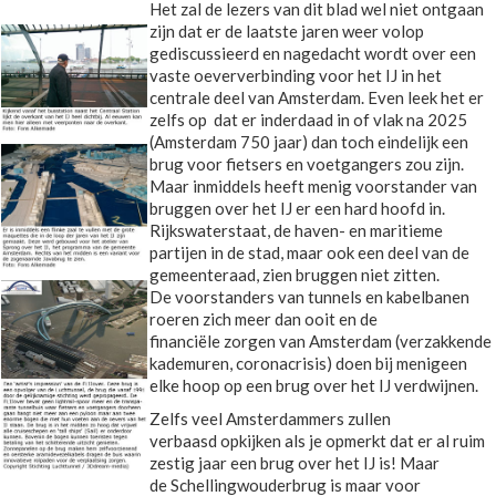
Het zal de lezers van dit blad wel niet ontgaan
zijn dat er de laatste jaren weer volop
gediscussieerd en nagedacht wordt over een
vaste oeververbinding voor het IJ in het
centrale deel van Amsterdam. Even leek het er
zelfs op dat er inderdaad in of vlak na 2025
(Amsterdam 750 jaar) dan toch eindelijk een
brug voor fietsers en voetgangers zou zijn.
Maar inmiddels heeft menig voorstander van
bruggen over het IJ er een hard hoofd in.
Rijkswaterstaat, de haven- en maritieme
partijen in de stad, maar ook een deel van de
gemeenteraad, zien bruggen niet zitten.
De voorstanders van tunnels en kabelbanen
roeren zich meer dan ooit en de
financiële zorgen van Amsterdam (verzakkende
kademuren, coronacrisis) doen bij menigeen
elke hoop op een brug over het IJ verdwijnen.
Zelfs veel Amsterdammers zullen
verbaasd opkijken als je opmerkt dat er al ruim
zestig jaar een brug over het IJ is! Maar
de Schellingwouderbrug is maar voor