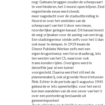
nog: Galmans bruggen zouden de scheepvaart
te veel hinderen, het IJ moest open blijven. Eind
negentiende eeuw werd steeds
meer nagedacht over de stadsuitbreiding in
Noord en over het omleiden van de
scheepvaart van het IJ door een nieuw,
noorderlijker gelegen kanaal. Dit kanaal moest
de weg vrijmaken voor de aanleg van een brug.
Een stadsingenieur stelde zelfs voor het IJ dan
ook maar te dempen. In 1919 kwam de
Dienst Publieke Werken zelfs met een
eigen brugontwerp: een forse draaibrug, iets
ten westen van het CS, waarover ook
trams konden rijden. Overigens werd in
datzelfde jaar al een tunnel
voorgesteld. Daarna werd het stil met de
plannenmakerij, ook al groeide Noord intussen
flink. Echter in de periode april-augustus 1945
gebeurde er iets opmerkelijks: voor het eerst
kon men wandelen van de ene oever van het IJ
over een pontonbrug bestaande uit
gemeenteponten!