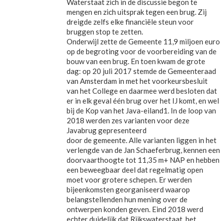
Waterstaat zich in de discussie begon te
mengen en zich uitsprak tegen een brug. Zij
dreigde zelfs elke financiële steun voor
bruggen stop te zetten.
Onderwijl zette de Gemeente 11,9 miljoen euro
op de begroting voor de voorbereiding van de
bouw van een brug. En toen kwam de grote
dag: op 20 juli 2017 stemde de Gemeenteraad
van Amsterdam in met het voorkeursbesluit
van het College en daarmee werd besloten dat
er in elk geval één brug over het IJ komt, en wel
bij de Kop van het Java-eiland1. In de loop van
2018 werden zes varianten voor deze
Javabrug gepresenteerd
door de gemeente. Alle varianten liggen in het
verlengde van de Jan Schaeferbrug, kennen een
doorvaarthoogte tot 11,35 m+ NAP en hebben
een beweegbaar deel dat regelmatig open
moet voor grotere schepen. Er werden
bijeenkomsten georganiseerd waarop
belangstellenden hun mening over de
ontwerpen konden geven. Eind 2018 werd
echter duidelijk dat Rijkswaterstaat, het