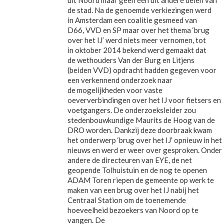
uit Noord maar geen één uit andere delen van
de stad. Na de genoemde verkiezingen werd
in Amsterdam een coalitie gesmeed van
D66, VVD en SP maar over het thema ‘brug
over het IJ’ werd niets meer vernomen, tot
in oktober 2014 bekend werd gemaakt dat
de wethouders Van der Burg en Litjens
(beiden VVD) opdracht hadden gegeven voor
een verkennend onderzoek naar
de mogelijkheden voor vaste
oeververbindingen over het IJ voor fietsers en
voetgangers. De onderzoeksleider zou
stedenbouwkundige Maurits de Hoog van de
DRO worden. Dankzij deze doorbraak kwam
het onderwerp ‘brug over het IJ’ opnieuw in het
nieuws en werd er weer over gesproken. Onder
andere de directeuren van EYE, de net
geopende Tolhuistuin en de nog te openen
ADAM Toren riepen de gemeente op werk te
maken van een brug over het IJ nabij het
Centraal Station om de toenemende
hoeveelheid bezoekers van Noord op te
vangen. De