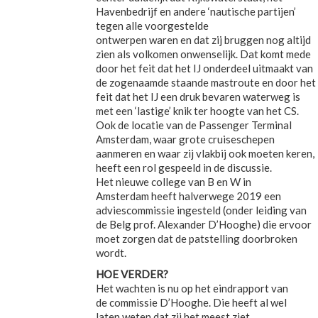
Havenbedrijf en andere ‘nautische partijen’
tegen alle voorgestelde
ontwerpen waren en dat zij bruggen nog altijd
zien als volkomen onwenselijk. Dat komt mede
door het feit dat het IJ onderdeel uitmaakt van
de zogenaamde staande mastroute en door het
feit dat het IJ een druk bevaren waterweg is
met een ‘lastige’ knik ter hoogte van het CS.
Ook de locatie van de Passenger Terminal
Amsterdam, waar grote cruiseschepen
aanmeren en waar zij vlakbij ook moeten keren,
heeft een rol gespeeld in de discussie.
Het nieuwe college van B en W in
Amsterdam heeft halverwege 2019 een
adviescommissie ingesteld (onder leiding van
de Belg prof. Alexander D’Hooghe) die ervoor
moet zorgen dat de patstelling doorbroken
wordt.
HOE VERDER?
Het wachten is nu op het eindrapport van
de commissie D’Hooghe. Die heeft al wel
laten weten dat zij het meest ziet