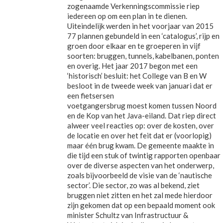
zogenaamde Verkenningscommissie riep
iedereen op om een plan in te dienen.
Uiteindelijk werden in het voorjaar van 2015
77 plannen gebundeld in een ‘catalogus’, rijp en
groen door elkaar en te groeperen in vijf
soorten: bruggen, tunnels, kabelbanen, ponten
en overig. Het jaar 2017 begon met een
‘historisch’ besluit: het College van B en W
besloot in de tweede week van januari dat er
een fietsersen
voetgangersbrug moest komen tussen Noord
en de Kop van het Java-eiland. Dat riep direct
alweer veel reacties op: over de kosten, over
de locatie en over het feit dat er (voorlopig)
maar één brug kwam. De gemeente maakte in
die tijd een stuk of twintig rapporten openbaar
over de diverse aspecten van het onderwerp,
zoals bijvoorbeeld de visie van de ‘nautische
sector’. Die sector, zo was al bekend, ziet
bruggen niet zitten en het zal mede hierdoor
zijn gekomen dat op een bepaald moment ook
minister Schultz van Infrastructuur &