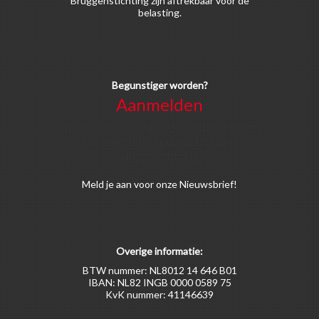
Bruggenstichting zijn aftrekbaar voor de
belasting.
Begunstiger worden?
Aanmelden
Voor alle soorten begunstigers gelden kortingen
op activiteiten en publicaties van de
Bruggenstichting.
Meld
je aan
voor onze Nieuwsbrief!
Overige informatie:
BTW nummer: NL8012 14 646 B01
IBAN: NL82 INGB 0000 0589 75
KvK nummer: 41146639