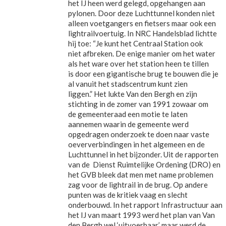
het IJ heen werd gelegd, opgehangen aan
pylonen. Door deze Luchttunnel konden niet
alleen voetgangers en fietsers maar ook een
lightrailvoertuig. In NRC Handelsblad lichtte
hij toe: “Je kunt het Centraal Station ook
niet afbreken. De enige manier om het water
als het ware over het station heen te tillen
is door een gigantische brug te bouwen die je
al vanuit het stadscentrum kunt zien
liggen.” Het lukte Van den Bergh en zijn
stichting in de zomer van 1991 zowaar om
de gemeenteraad een motie te laten
aannemen waarin de gemeente werd
opgedragen onderzoek te doen naar vaste
oeververbindingen in het algemeen en de
Luchttunnel in het bijzonder. Uit de rapporten
van de Dienst Ruimtelijke Ordening (DRO) en
het GVB bleek dat men met name problemen
zag voor de lightrail in de brug. Op andere
punten was de kritiek vaag en slecht
onderbouwd. In het rapport Infrastructuur aan
het IJ van maart 1993 werd het plan van Van
den Bergh wel ‘uitvoerbaar’ maar werd de