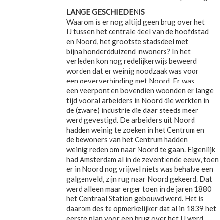
LANGE GESCHIEDENIS
Waarom is er nog altijd geen brug over het
IJ tussen het centrale deel van de hoofdstad
en Noord, het grootste stadsdeel met
bijna honderdduizend inwoners? In het
verleden kon nog redelijkerwijs beweerd
worden dat er weinig noodzaak was voor
een oeververbinding met Noord. Er was
een veerpont en bovendien woonden er lange
tijd vooral arbeiders in Noord die werkten in
de (zware) industrie die daar steeds meer
werd gevestigd. De arbeiders uit Noord
hadden weinig te zoeken in het Centrum en
de bewoners van het Centrum hadden
weinig reden om naar Noord te gaan. Eigenlijk
had Amsterdam al in de zeventiende eeuw, toen
er in Noord nog vrijwel niets was behalve een
galgenveld, zijn rug naar Noord gekeerd. Dat
werd alleen maar erger toen in de jaren 1880
het Centraal Station gebouwd werd. Het is
daarom des te opmerkelijker dat al in 1839 het
eerste plan voor een brug over het IJ werd