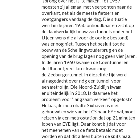
‘sprong over het IJ’ te maken. Tot 1957
moesten zij allemaal met veerponten naar de
overkant, net als de meeste fietsers en
voetgangers vandaag de dag. Die situatie
werd in de jaren 1950 onhoudbaar en zicht op
de daadwerkelijk bouw van tunnels onder het
IJ (een wens die al voor de oorlog bestond)
was er nog niet. Tussen het besluit tot de
bouw van de Schellingwouderbrug en de
opening van de brug lagen nog geen vier jaren.
In de jaren 1960 kwamen de Coentunnel en
de IJtunnel; veel later kwam nog
de Zeeburgertunnel. In diezelfde tijd werd
al nagedacht over nóg een tunnel, voor
een metrolijn. Die Noord-Zuidlijn kwam
er uiteindelijk in 2018. Is daarmee het
probleem voor ‘langzaam verkeer’ opgelost?
Helaas, de metrohalte Sixhaven is niet
gebouwd en wie van het CS naar EYE wil, moet
reizen via een metrostation dat op 21 minuten
lopen van EYE ligt. Daar komt bij dat voor
het meenemen van de fiets betaald moet
worden en dat dit alleen buiten de spits mag.