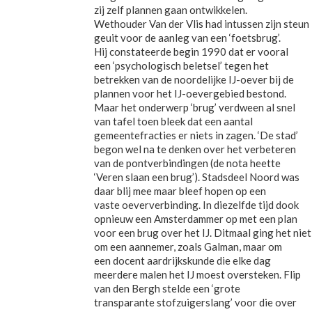
zij zelf plannen gaan ontwikkelen.
Wethouder Van der Vlis had intussen zijn steun
geuit voor de aanleg van een ‘foetsbrug’.
Hij constateerde begin 1990 dat er vooral
een ‘psychologisch beletsel’ tegen het
betrekken van de noordelijke IJ-oever bij de
plannen voor het IJ-oevergebied bestond.
Maar het onderwerp ‘brug’ verdween al snel
van tafel toen bleek dat een aantal
gemeentefracties er niets in zagen. ‘De stad’
begon wel na te denken over het verbeteren
van de pontverbindingen (de nota heette
‘Veren slaan een brug’). Stadsdeel Noord was
daar blij mee maar bleef hopen op een
vaste oeververbinding. In diezelfde tijd dook
opnieuw een Amsterdammer op met een plan
voor een brug over het IJ. Ditmaal ging het niet
om een aannemer, zoals Galman, maar om
een docent aardrijkskunde die elke dag
meerdere malen het IJ moest oversteken. Flip
van den Bergh stelde een ‘grote
transparante stofzuigerslang’ voor die over