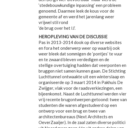
‘stedebouwkundige inpassing’ een probleem
genoemd. Daarmee leek de kous voor de
gemeente af en werd het jarenlang weer
vrijwel stil rond
‘de brug over het IJ’.
HEROPLEVING VAN DE DISCUSSIE
Pas in 2013-2014 dook op diverse websites
en fora het onderwerp weer op waarbij ook
weer bleek dat sommigen de ‘pontjes’ te vuur
en te zwaard bleven verdedigen en de
stellige overtuiging hadden dat veerponten en
bruggen niet samen kunnen gaan. De Stichting
Luchttunnel ontwaakte uit een winterslaap en
organiseerde op 3 maart 2014 in Pakhuis De
Zwijger, vlak voor de raadsverkiezingen, een
bijeenkomst. Naast de Luchttunnel werden vier
vrij recente brugontwerpen getoond: twee van
studenten die waren afgestudeerd op een
ontwerp voor een brug en twee van
architectenbureaus (Next Architects en
OeverZaaijer). In de zaal zaten diverse politici