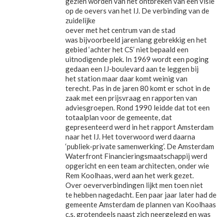
gezien worden van het ontbreken van een visie
op de oevers van het IJ. De verbinding van de
zuidelijke
oever met het centrum van de stad
was bijvoorbeeld jarenlang gebrekkig en het
gebied ‘achter het CS’ niet bepaald een
uitnodigende plek. In 1969 wordt een poging
gedaan een IJ-boulevard aan te leggen bij
het station maar daar komt weinig van
terecht. Pas in de jaren 80 komt er schot in de
zaak met een prijsvraag en rapporten van
adviesgroepen. Rond 1990 leidde dat tot een
totaalplan voor de gemeente, dat
gepresenteerd werd in het rapport Amsterdam
naar het IJ. Het toverwoord werd daarna
‘publiek-private samenwerking’. De Amsterdam
Waterfront Financieringsmaatschappij werd
opgericht en een team architecten, onder wie
Rem Koolhaas, werd aan het werk gezet.
Over oeververbindingen lijkt men toen niet
te hebben nagedacht. Een paar jaar later had de
gemeente Amsterdam de plannen van Koolhaas
c.s. grotendeels naast zich neergelegd en was