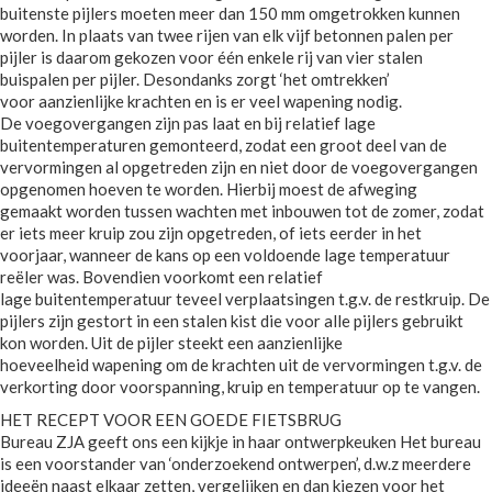
buitenste pijlers moeten meer dan 150 mm omgetrokken kunnen
worden. In plaats van twee rijen van elk vijf betonnen palen per
pijler is daarom gekozen voor één enkele rij van vier stalen
buispalen per pijler. Desondanks zorgt ‘het omtrekken’
voor aanzienlijke krachten en is er veel wapening nodig.
De voegovergangen zijn pas laat en bij relatief lage
buitentemperaturen gemonteerd, zodat een groot deel van de
vervormingen al opgetreden zijn en niet door de voegovergangen
opgenomen hoeven te worden. Hierbij moest de afweging
gemaakt worden tussen wachten met inbouwen tot de zomer, zodat
er iets meer kruip zou zijn opgetreden, of iets eerder in het
voorjaar, wanneer de kans op een voldoende lage temperatuur
reëler was. Bovendien voorkomt een relatief
lage buitentemperatuur teveel verplaatsingen t.g.v. de restkruip. De
pijlers zijn gestort in een stalen kist die voor alle pijlers gebruikt
kon worden. Uit de pijler steekt een aanzienlijke
hoeveelheid wapening om de krachten uit de vervormingen t.g.v. de
verkorting door voorspanning, kruip en temperatuur op te vangen.
HET RECEPT VOOR EEN GOEDE FIETSBRUG
Bureau ZJA geeft ons een kijkje in haar ontwerpkeuken Het bureau
is een voorstander van ‘onderzoekend ontwerpen’, d.w.z meerdere
ideeën naast elkaar zetten, vergelijken en dan kiezen voor het