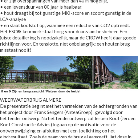
• er zijn overspanningen van meer dan 40 m mogelijk,
• een levensduur van 80 jaar is haalbaar,
• hout draagt bij tot gunstige MKI-score en scoort gunstig in de
LCA-analyse
• en slaat koolstof op, waarmee een reductie van CO2 optreedt.
Het FSC®-keurmerk staat borg voor duurzaam bosbeheer. Een
juiste detaillering is noodzakelijk, maar de CROW heeft daar goede
richtlijnen voor. En tenslotte, niet onbelangrijk: een houten brug
misstaat nooit!
WEERWATERBRUG ALMERE
De presentatie begint met het vermelden van de achtergronden van
het project door Frank Sengers (AnteaGroep) , gevolgd door
het tender ontwerp. Na het tenderontwerp zal Jeroen Koot (Jeroen
Koot Constructie Advies) ingaan op de motivatie voor de
ontwerpwijziging en afsluiten met een toelichting op het
eindresultaat. Zoals de naam van de brug al aangeeft, ligt deze in