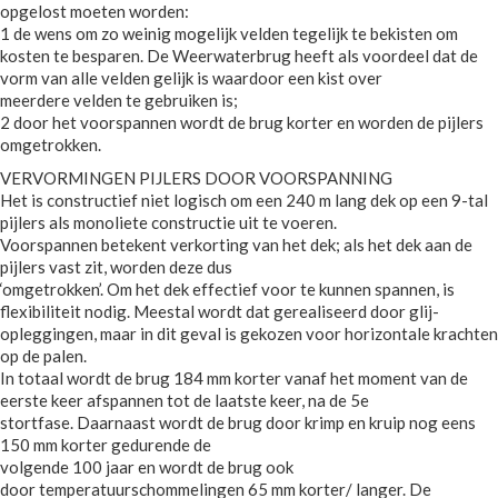
opgelost moeten worden:
1 de wens om zo weinig mogelijk velden tegelijk te bekisten om
kosten te besparen. De Weerwaterbrug heeft als voordeel dat de
vorm van alle velden gelijk is waardoor een kist over
meerdere velden te gebruiken is;
2 door het voorspannen wordt de brug korter en worden de pijlers
omgetrokken.
VERVORMINGEN PIJLERS DOOR VOORSPANNING
Het is constructief niet logisch om een 240 m lang dek op een 9-tal
pijlers als monoliete constructie uit te voeren.
Voorspannen betekent verkorting van het dek; als het dek aan de
pijlers vast zit, worden deze dus
‘omgetrokken’. Om het dek effectief voor te kunnen spannen, is
flexibiliteit nodig. Meestal wordt dat gerealiseerd door glij-
opleggingen, maar in dit geval is gekozen voor horizontale krachten
op de palen.
In totaal wordt de brug 184 mm korter vanaf het moment van de
eerste keer afspannen tot de laatste keer, na de 5e
stortfase. Daarnaast wordt de brug door krimp en kruip nog eens
150 mm korter gedurende de
volgende 100 jaar en wordt de brug ook
door temperatuurschommelingen 65 mm korter/ langer. De