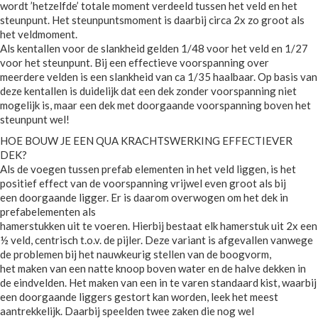
wordt ’hetzelfde’ totale moment verdeeld tussen het veld en het
steunpunt. Het steunpuntsmoment is daarbij circa 2x zo groot als
het veldmoment.
Als kentallen voor de slankheid gelden 1/48 voor het veld en 1/27
voor het steunpunt. Bij een effectieve voorspanning over
meerdere velden is een slankheid van ca 1/35 haalbaar. Op basis van
deze kentallen is duidelijk dat een dek zonder voorspanning niet
mogelijk is, maar een dek met doorgaande voorspanning boven het
steunpunt wel!
HOE BOUW JE EEN QUA KRACHTSWERKING EFFECTIEVER
DEK?
Als de voegen tussen prefab elementen in het veld liggen, is het
positief effect van de voorspanning vrijwel even groot als bij
een doorgaande ligger. Er is daarom overwogen om het dek in
prefabelementen als
hamerstukken uit te voeren. Hierbij bestaat elk hamerstuk uit 2x een
½ veld, centrisch t.o.v. de pijler. Deze variant is afgevallen vanwege
de problemen bij het nauwkeurig stellen van de boogvorm,
het maken van een natte knoop boven water en de halve dekken in
de eindvelden. Het maken van een in te varen standaard kist, waarbij
een doorgaande liggers gestort kan worden, leek het meest
aantrekkelijk. Daarbij speelden twee zaken die nog wel