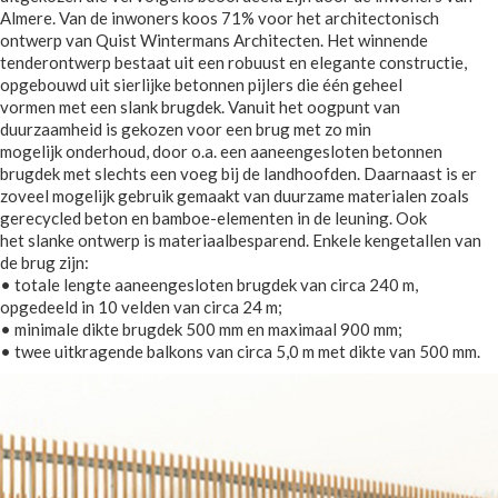
Almere. Van de inwoners koos 71% voor het architectonisch
ontwerp van Quist Wintermans Architecten. Het winnende
tenderontwerp bestaat uit een robuust en elegante constructie,
opgebouwd uit sierlijke betonnen pijlers die één geheel
vormen met een slank brugdek. Vanuit het oogpunt van
duurzaamheid is gekozen voor een brug met zo min
mogelijk onderhoud, door o.a. een aaneengesloten betonnen
brugdek met slechts een voeg bij de landhoofden. Daarnaast is er
zoveel mogelijk gebruik gemaakt van duurzame materialen zoals
gerecycled beton en bamboe-elementen in de leuning. Ook
het slanke ontwerp is materiaalbesparend. Enkele kengetallen van
de brug zijn:
• totale lengte aaneengesloten brugdek van circa 240 m,
opgedeeld in 10 velden van circa 24 m;
• minimale dikte brugdek 500 mm en maximaal 900 mm;
• twee uitkragende balkons van circa 5,0 m met dikte van 500 mm.