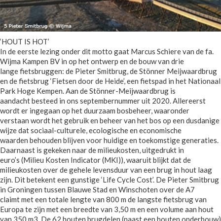
‘HOUT IS HOT’
In de eerste lezing onder dit motto gaat Marcus Schiere van de fa.
Wijma Kampen BV in op het ontwerp en de bouw van drie
lange fietsbruggen: de Pieter Smitbrug, de Stönner Meijwaardbrug
en de fietsbrug ‘Fietsen door de Heide’, een fietspad in het Nationaal
Park Hoge Kempen. Aan de Stönner-Meijwaardbrug is
aandacht besteed in ons septembernummer uit 2020. Allereerst
wordt er ingegaan op het duurzaam bosbeheer, waaronder
verstaan wordt het gebruik en beheer van het bos op een dusdanige
wijze dat sociaal-culturele, ecologische en economische
waarden behouden blijven voor huidige en toekomstige generaties.
Daarnaast is gekeken naar de milieukosten, uitgedrukt in
euro’s (Milieu Kosten Indicator (MKI)), waaruit blijkt dat de
milieukosten over de gehele levensduur van een brug in hout laag
zijn. Dit betekent een gunstige ‘Life Cycle Cost’. De Pieter Smitbrug
in Groningen tussen Blauwe Stad en Winschoten over de A7
claimt met een totale lengte van 800 m de langste fietsbrug van
Europa te zijn met een breedte van 3,50 m en een volume aan hout
van 350 m3. De 62 houten brugdelen (naast een houten onderbouw)