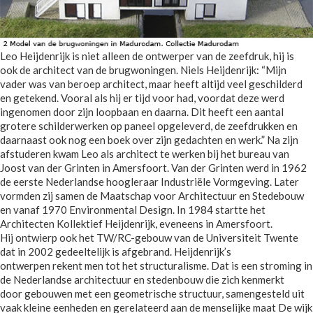
Leo Heijdenrijk is niet alleen de ontwerper van de zeefdruk, hij is
ook de architect van de brugwoningen. Niels Heijdenrijk: “Mijn
vader was van beroep architect, maar heeft altijd veel geschilderd
en getekend. Vooral als hij er tijd voor had, voordat deze werd
ingenomen door zijn loopbaan en daarna. Dit heeft een aantal
grotere schilderwerken op paneel opgeleverd, de zeefdrukken en
daarnaast ook nog een boek over zijn gedachten en werk.” Na zijn
afstuderen kwam Leo als architect te werken bij het bureau van
Joost van der Grinten in Amersfoort. Van der Grinten werd in 1962
de eerste Nederlandse hoogleraar Industriële Vormgeving. Later
vormden zij samen de Maatschap voor Architectuur en Stedebouw
en vanaf 1970 Environmental Design. In 1984 startte het
Architecten Kollektief Heijdenrijk, eveneens in Amersfoort.
Hij ontwierp ook het TW/RC-gebouw van de Universiteit Twente
dat in 2002 gedeeltelijk is afgebrand. Heijdenrijk’s
ontwerpen rekent men tot het structuralisme. Dat is een stroming in
de Nederlandse architectuur en stedenbouw die zich kenmerkt
door gebouwen met een geometrische structuur, samengesteld uit
vaak kleine eenheden en gerelateerd aan de menselijke maat De wijk