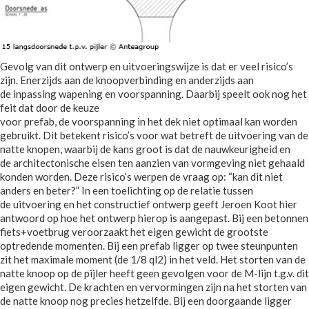
Gevolg van dit ontwerp en uitvoeringswijze is dat er veel risico’s
zijn. Enerzijds aan de knoopverbinding en anderzijds aan
de inpassing wapening en voorspanning. Daarbij speelt ook nog het
feit dat door de keuze
voor prefab, de voorspanning in het dek niet optimaal kan worden
gebruikt. Dit betekent risico’s voor wat betreft de uitvoering van de
natte knopen, waarbij de kans groot is dat de nauwkeurigheid en
de architectonische eisen ten aanzien van vormgeving niet gehaald
konden worden. Deze risico’s werpen de vraag op: “kan dit niet
anders en beter?” In een toelichting op de relatie tussen
de uitvoering en het constructief ontwerp geeft Jeroen Koot hier
antwoord op hoe het ontwerp hierop is aangepast. Bij een betonnen
fiets+voetbrug veroorzaakt het eigen gewicht de grootste
optredende momenten. Bij een prefab ligger op twee steunpunten
zit het maximale moment (de 1/8 ql2) in het veld. Het storten van de
natte knoop op de pijler heeft geen gevolgen voor de M-lijn t.g.v. dit
eigen gewicht. De krachten en vervormingen zijn na het storten van
de natte knoop nog precies hetzelfde. Bij een doorgaande ligger