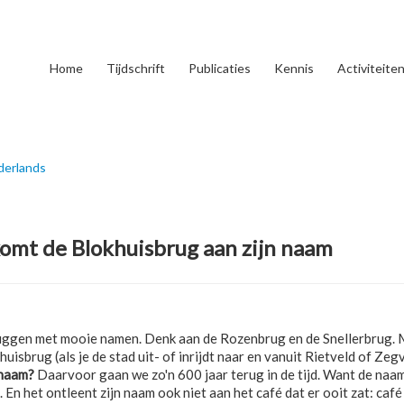
Home
Tijdschrift
Publicaties
Kennis
Activiteite
derlands
komt de Blokhuisbrug aan zijn naam
uggen met mooie namen. Denk aan de Rozenbrug en de Snellerbrug.
uisbrug (als je de stad uit- of inrijdt naar en vanuit Rietveld of Zeg
 naam?
Daarvoor gaan we zo'n 600 jaar terug in de tijd. Want de naa
En het ontleent zijn naam ook niet aan het café dat er ooit zat: café 