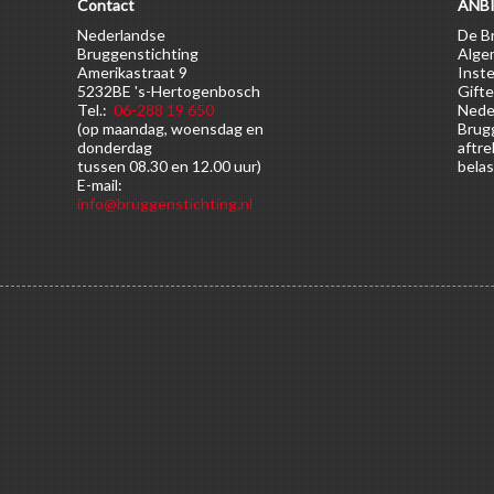
Contact
ANBI
Nederlandse
De Br
Bruggenstichting
Alge
Amerikastraat 9
Inste
5232BE 's-Hertogenbosch
Gifte
Tel.:
06-288 19 650
Nede
(op maandag, woensdag en
Brugg
donderdag
aftre
tussen 08.30 en 12.00 uur)
belas
E-mail:
info@bruggenstichting.nl