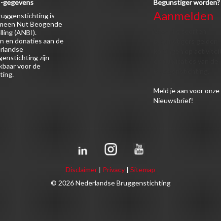
-gegevens
Begunstiger worden?
Aanmelden
uggenstichting is
meen Nut Beogende
Voor alle soorten
lling (ANBI).
n en donaties aan de
begunstigers gelden
rlandse
kortingen op activitei
enstichting zijn
en publicaties van de
kbaar voor de
Bruggenstichting.
ting.
Meld
je aan
voor onze
Nieuwsbrief!
Disclaimer
|
Privacy
|
Sitemap
© 2026 Nederlandse Bruggenstichting