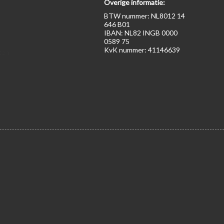
Overige informatie:
BTW nummer: NL8012 14
646 B01
IBAN: NL82 INGB 0000
0589 75
KvK nummer: 41146639
ten