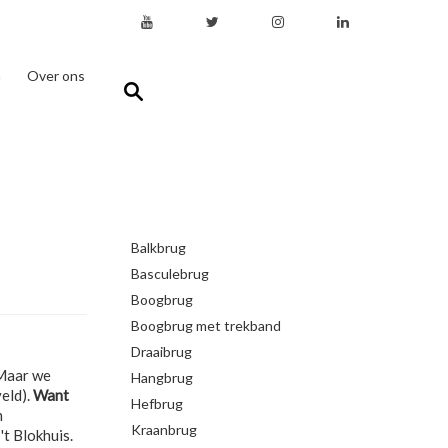
n
Over ons
Balkbrug
Basculebrug
Boogbrug
Boogbrug met trekband
Draaibrug
 Maar we
Hangbrug
veld).
Want
Hefbrug
m
Kraanbrug
't Blokhuis.