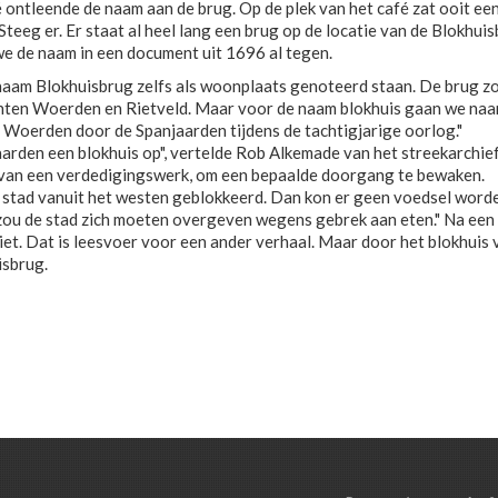
 ontleende de naam aan de brug. Op de plek van het café zat ooit ee
eeg er. Er staat al heel lang een brug op de locatie van de Blokhuis
we de naam in een document uit 1696 al tegen.
naam Blokhuisbrug zelfs als woonplaats genoteerd staan. De brug z
ten Woerden en Rietveld. Maar voor de naam blokhuis gaan we naar
 Woerden door de Spanjaarden tijdens de tachtigjarige oorlog."
aarden een blokhuis op", vertelde Rob Alkemade van het streekarchie
m van een verdedigingswerk, om een bepaalde doorgang te bewaken.
 stad vanuit het westen geblokkeerd. Dan kon er geen voedsel word
n zou de stad zich moeten overgeven wegens gebrek aan eten." Na een
iet. Dat is leesvoer voor een ander verhaal. Maar door het blokhuis 
isbrug.