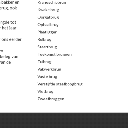
n bakker en
Kraneschipbrug
brug, ook
Kwakelbrug
Oorgatbrug
orgde tot
Ophaalbrug
 het jaar
Plaatligger
f ons eerder
Rolbrug
Staartbrug
en
Toekomst bruggen
 beleg van
Tuibrug
van de
Vakwerkbrug
Vaste brug
Verstijfde staafboogbrug
Vlotbrug
Zweefbruggen