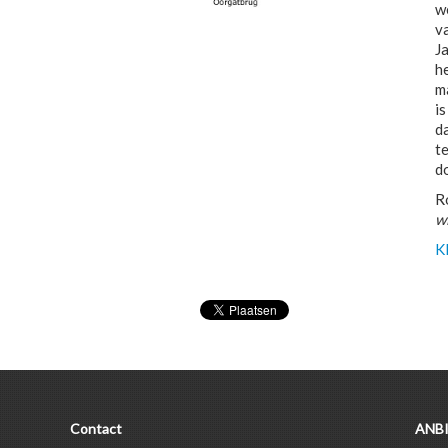
w
v
Ja
he
m
i
d
t
d
R
w
Kl
Contact
ANBI