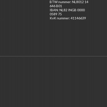
BTW nummer: NL8012 14
646 B01
IBAN: NL82 INGB 0000
0589 75
KvK nummer: 41146639
ten