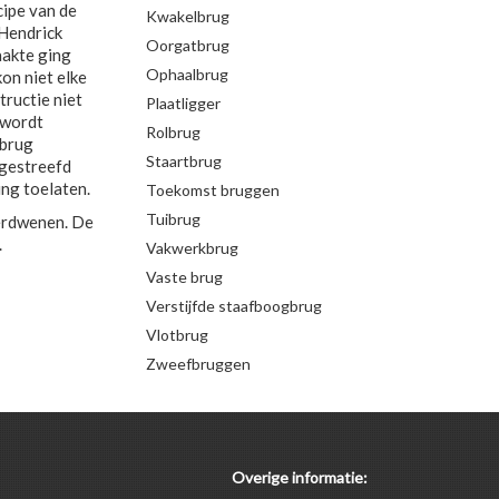
cipe van de
Kwakelbrug
 Hendrick
Oorgatbrug
aakte ging
Ophaalbrug
kon niet elke
tructie niet
Plaatligger
 wordt
Rolbrug
 brug
Staartbrug
jgestreefd
ng toelaten.
Toekomst bruggen
Tuibrug
verdwenen. De
.
Vakwerkbrug
Vaste brug
Verstijfde staafboogbrug
Vlotbrug
Zweefbruggen
Overige informatie: