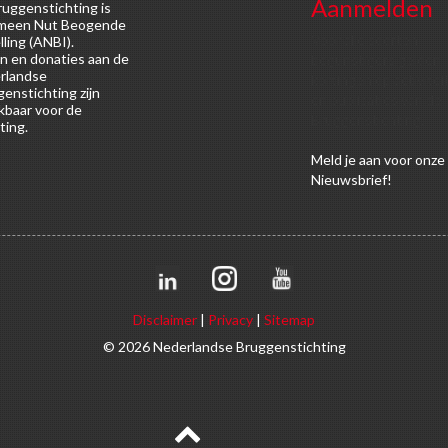
Aanmelden
uggenstichting is
meen Nut Beogende
Voor alle soorten
lling (ANBI).
n en donaties aan de
begunstigers gelden
rlandse
kortingen op activitei
enstichting zijn
en publicaties van de
kbaar voor de
Bruggenstichting.
ting.
Meld
je aan
voor onze
Nieuwsbrief!
Disclaimer
|
Privacy
|
Sitemap
© 2026 Nederlandse Bruggenstichting