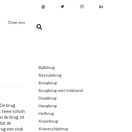
n
Over ons
Balkbrug
Basculebrug
Boogbrug
Boogbrug met trekband
Draaibrug
 De brug
Hangbrug
t twee schuin
Hefbrug
n de brug zit
Kraanbrug
dat de
brug een stuk
Kraneschipbrug