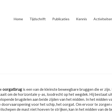
Home
Tijdschrift
Publicaties
Kennis
Activiteite
e
oorgatbrug
is een van de kleinste beweegbare bruggen die er zijn.
raait om de horizontale y-as, loodrecht op het wegdek. Hij bestaat ui
plopende brugdelen aan beide zijden van het midden. In het midden va
e doorvaaropening voor het schip, het oorgat. Om ervoor te zorgen 
ilschepen de mast niet hoeven te strijken, kan in het midden van de 