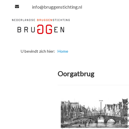
info@bruggenstichting.nl
U bevindt zich hier:
Home
Oorgatbrug
D
d
o
d
ze