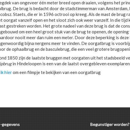
egdek van ongeveer één meter breed open draaien, volgens het prin
albrug. De brug is bedacht door de stadstimmerman van Amsterdam,
cobsz. Staets, die er in 1596 octrooi op kreeg. Als de mast de brug r
t oorgat vanzelf open en het sloot zich ook weer vanzelf. In die tijd 
ast gestreken worden. Het grote nadeel van deze brug is dat de cons
s gebouwd om een heel groot stuk van de brug te openen, de opening
aardoor nooit meer dan ruim een meter. Door deze beperking is deze
egenwoordig bijna nergens meer te vinden. De oorgatbrug is voorbi
oor de ophaalbrug en de basculebrug, die een veel grotere brugopeni
ond 1850 zijn de laatste bruggen met oorgaten uit het stadsbeeld 
ipbrug
in Hindeloopen is een van de laatst overgebleven exemplaren
ik hier
om een filmpje te bekijken van een oorgatbrug
-gegevens
Begunstiger worden?