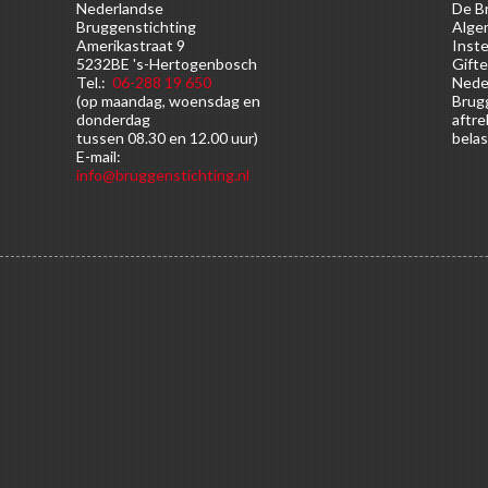
Nederlandse
De Br
Bruggenstichting
Alge
Amerikastraat 9
Inste
5232BE 's-Hertogenbosch
Gifte
Tel.:
06-288 19 650
Nede
(op maandag, woensdag en
Brugg
donderdag
aftre
tussen 08.30 en 12.00 uur)
belas
E-mail:
info@bruggenstichting.nl