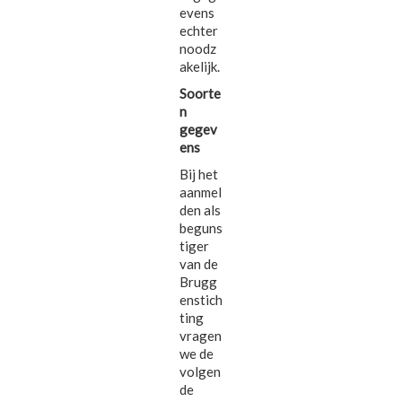
evens
echter
noodz
akelijk.
Soorte
n
gegev
ens
Bij het
aanmel
den als
beguns
tiger
van de
Brugg
enstich
ting
vragen
we de
volgen
de