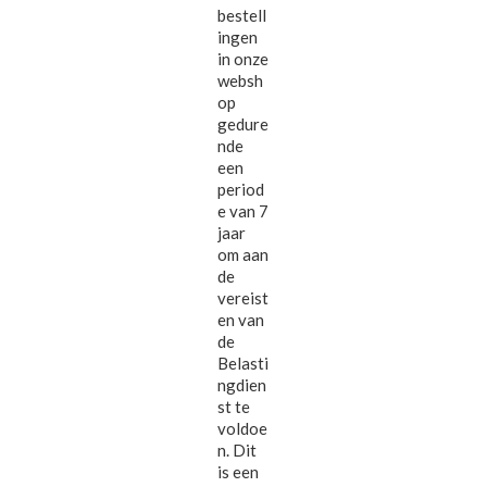
bestell
ingen
in onze
websh
op
gedure
nde
een
period
e van 7
jaar
om aan
de
vereist
en van
de
Belasti
ngdien
st te
voldoe
n. Dit
is een