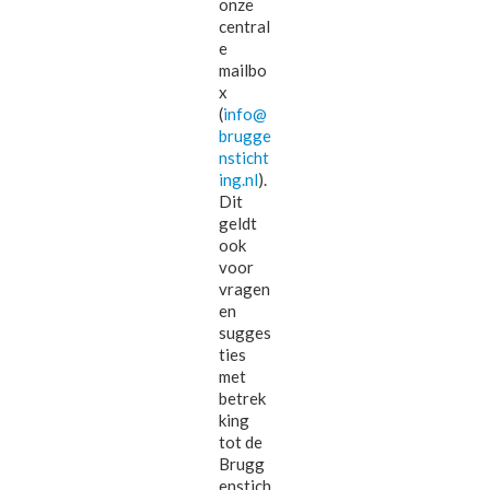
onze
central
e
mailbo
x
(
info@
brugge
nsticht
ing.nl
).
Dit
geldt
ook
voor
vragen
en
sugges
ties
met
betrek
king
tot de
Brugg
enstich