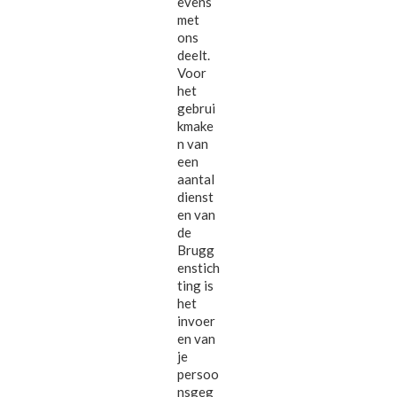
evens
met
ons
deelt.
Voor
het
gebrui
kmake
n van
een
aantal
dienst
en van
de
Brugg
enstich
ting is
het
invoer
en van
je
persoo
nsgeg