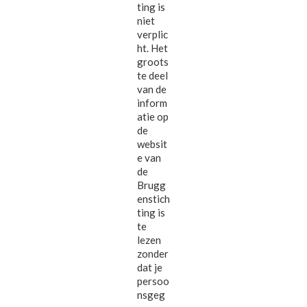
ting is
niet
verplic
ht. Het
groots
te deel
van de
inform
atie op
de
websit
e van
de
Brugg
enstich
ting is
te
lezen
zonder
dat je
persoo
nsgeg