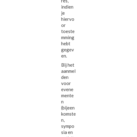
res,
indien
je
hiervo
or
toeste
mming
hebt
gegev
en.
Bij het
aanmel
den
voor
evene
mente
n
(bijeen
komste
n,
sympo
sia en