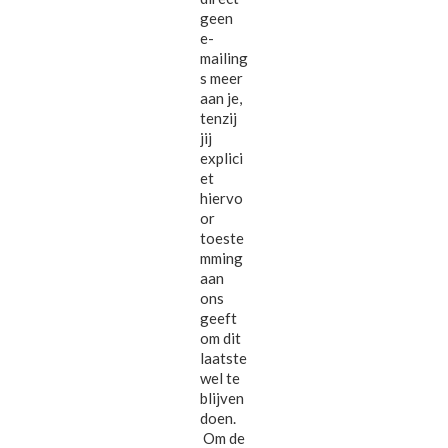
geen
e-
mailing
s meer
aan je,
tenzij
jij
explici
et
hiervo
or
toeste
mming
aan
ons
geeft
om dit
laatste
wel te
blijven
doen.
Om de