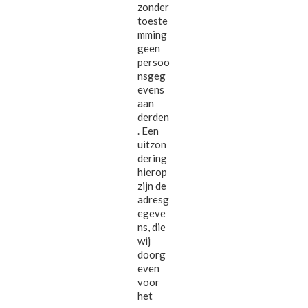
zonder
toeste
mming
geen
persoo
nsgeg
evens
aan
derden
. Een
uitzon
dering
hierop
zijn de
adresg
egeve
ns, die
wij
doorg
even
voor
het