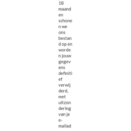
18
maand
en
schone
n we
ons
bestan
d op en
worde
n jouw
gegev
ens
definiti
ef
verwij
derd,
met
uitzon
dering
van je
e-
mailad