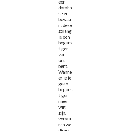
een
databa
se en
bewaa
rt deze
zolang
je een
beguns
tiger
van
ons
bent.
Wanne
er je je
geen
beguns
tiger
meer
wilt
zijn,
verstu
ren we
direct