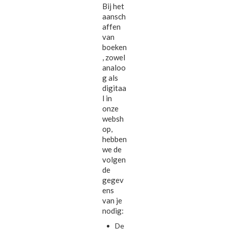
Bij het
aansch
affen
van
boeken
, zowel
analoo
g als
digitaa
l in
onze
websh
op,
hebben
we de
volgen
de
gegev
ens
van je
nodig:
De