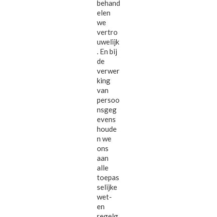
behand
elen
we
vertro
uwelijk
. En bij
de
verwer
king
van
persoo
nsgeg
evens
houde
n we
ons
aan
alle
toepas
selijke
wet-
en
regelg