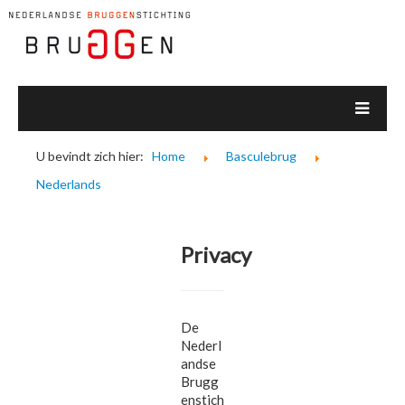
U bevindt zich hier:
Home
Basculebrug
Nederlands
Privacy
De
Nederl
andse
Brugg
enstich