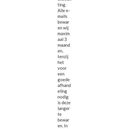
ting.
Alle e-
mails
bewar
en wij
maxim
aal 3
maand
en,
tenzij
het
voor
een
goede
afhand
eling
nodig
is deze
langer
te
bewar
en. In