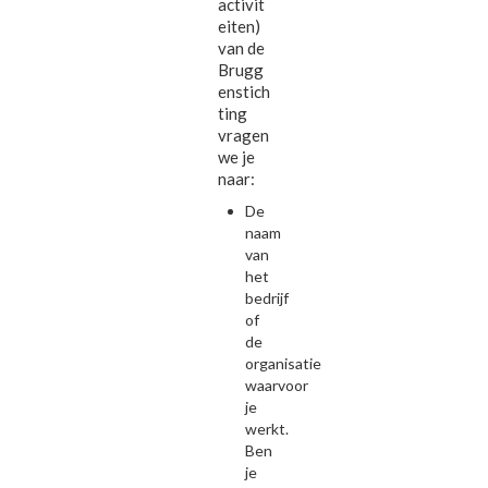
activit
eiten)
van de
Brugg
enstich
ting
vragen
we je
naar:
De
naam
van
het
bedrijf
of
de
organisatie
waarvoor
je
werkt.
Ben
je