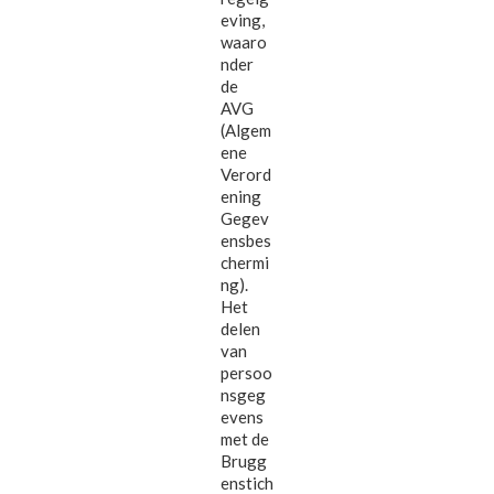
eving,
waaro
nder
de
AVG
(Algem
ene
Verord
ening
Gegev
ensbes
chermi
ng).
Het
delen
van
persoo
nsgeg
evens
met de
Brugg
enstich