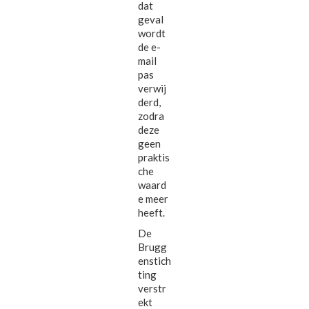
dat
geval
wordt
de e-
mail
pas
verwij
derd,
zodra
deze
geen
praktis
che
waard
e meer
heeft.
De
Brugg
enstich
ting
verstr
ekt