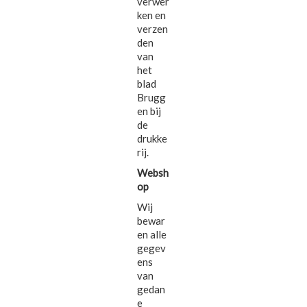
verwer
ken en
verzen
den
van
het
blad
Brugg
en bij
de
drukke
rij.
Websh
op
Wij
bewar
en alle
gegev
ens
van
gedan
e