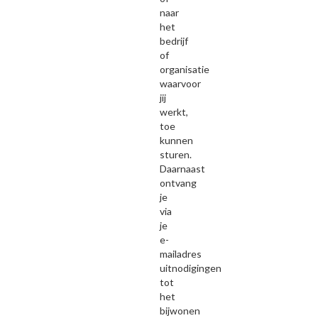
naar
het
bedrijf
of
organisatie
waarvoor
jij
werkt,
toe
kunnen
sturen.
Daarnaast
ontvang
je
via
je
e-
mailadres
uitnodigingen
tot
het
bijwonen