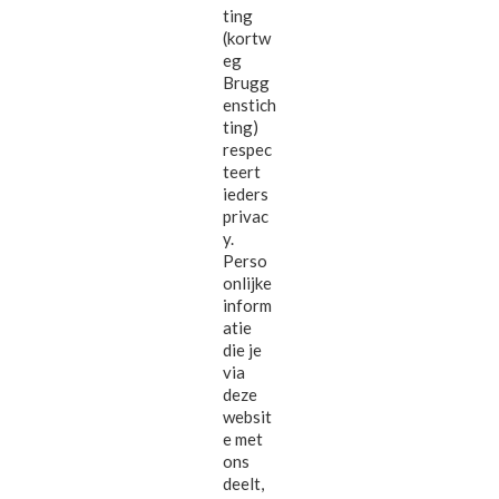
ting
(kortw
eg
Brugg
enstich
ting)
respec
teert
ieders
privac
y.
Perso
onlijke
inform
atie
die je
via
deze
websit
e met
ons
deelt,