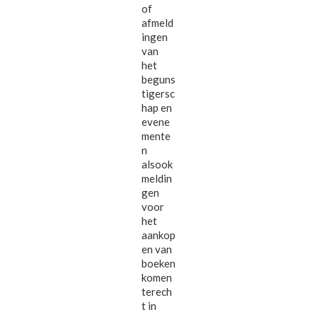
of
afmeld
ingen
van
het
beguns
tigersc
hap en
evene
mente
n
alsook
meldin
gen
voor
het
aankop
en van
boeken
komen
terech
t in