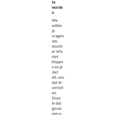
te
worde
n
We
willen
je
vragen
om,
mocht
er iets
niet
kloppe
n en je
ziet
dit, ons
dat te
vertell
en.
Stuur
in dat
geval
een e-