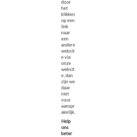
door
het
klikken
op een
link
naar
een
andere
websit
e via
onze
websit
e, dan
zijn we
daar
niet
voor
aanspr
akelijk.
Help
ons
beter