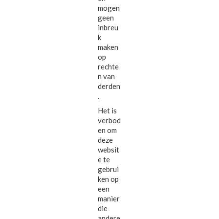
mogen
geen
inbreu
k
maken
op
rechte
n van
derden
.
Het is
verbod
en om
deze
websit
e te
gebrui
ken op
een
manier
die
andere