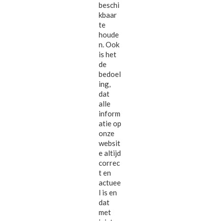
beschi
kbaar
te
houde
n. Ook
is het
de
bedoel
ing,
dat
alle
inform
atie op
onze
websit
e altijd
correc
t en
actuee
l is en
dat
met