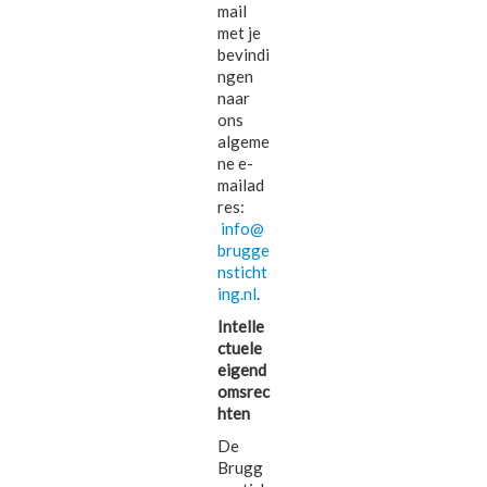
mail
met je
bevindi
ngen
naar
ons
algeme
ne e-
mailad
res:
info@
brugge
nsticht
ing.nl
.
Intelle
ctuele
eigend
omsrec
hten
De
Brugg