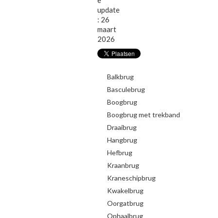
e
update
: 26
maart
2026
Balkbrug
Basculebrug
Boogbrug
Boogbrug met trekband
Draaibrug
Hangbrug
Hefbrug
Kraanbrug
Kraneschipbrug
Kwakelbrug
Oorgatbrug
Ophaalbrug