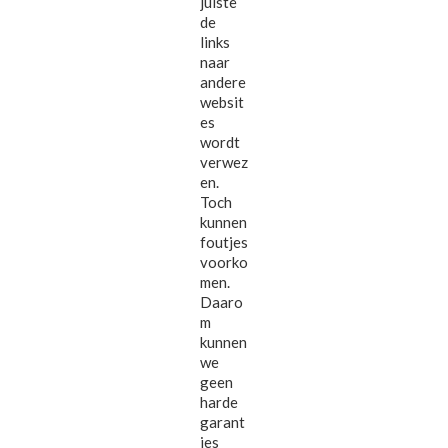
juiste
de
links
naar
andere
websit
es
wordt
verwez
en.
Toch
kunnen
foutjes
voorko
men.
Daaro
m
kunnen
we
geen
harde
garant
ies