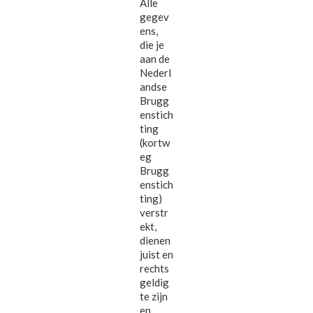
Alle
gegev
ens,
die je
aan de
Nederl
andse
Brugg
enstich
ting
(kortw
eg
Brugg
enstich
ting)
verstr
ekt,
dienen
juist en
rechts
geldig
te zijn
en