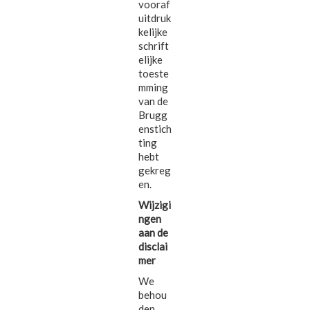
vooraf
uitdruk
kelijke
schrift
elijke
toeste
mming
van de
Brugg
enstich
ting
hebt
gekreg
en.
Wijzigi
ngen
aan de
disclai
mer
We
behou
den