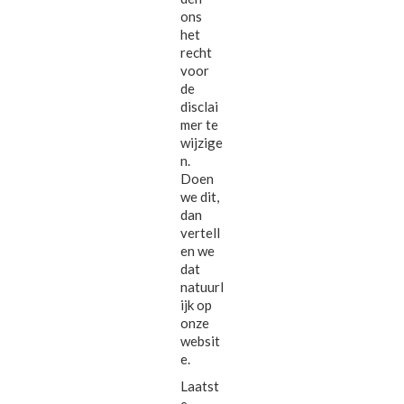
ons
het
recht
voor
de
disclai
mer te
wijzige
n.
Doen
we dit,
dan
vertell
en we
dat
natuurl
ijk op
onze
websit
e.
Laatst