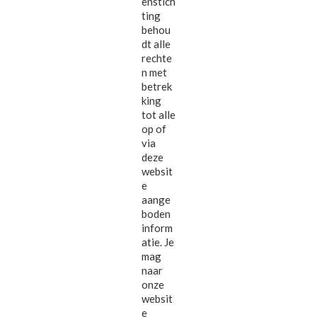
enstich
ting
behou
dt alle
rechte
n met
betrek
king
tot alle
op of
via
deze
websit
e
aange
boden
inform
atie. Je
mag
naar
onze
websit
e