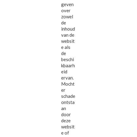
geven
over
zowel
de
inhoud
van de
websit
e als
de
beschi
kbaarh
eid
ervan.
Mocht
er
schade
ontsta
an
door
deze
websit
e of