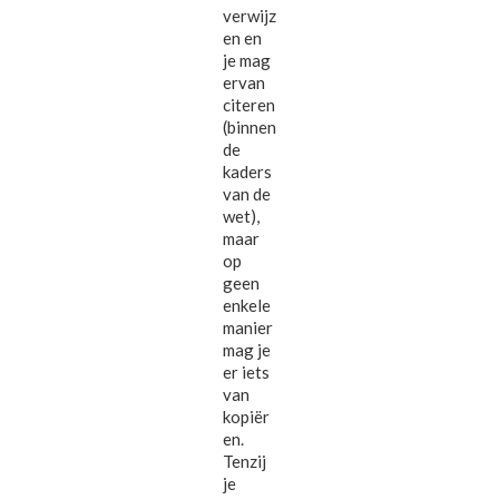
verwijz
en en
je mag
ervan
citeren
(binnen
de
kaders
van de
wet),
maar
op
geen
enkele
manier
mag je
er iets
van
kopiër
en.
Tenzij
je